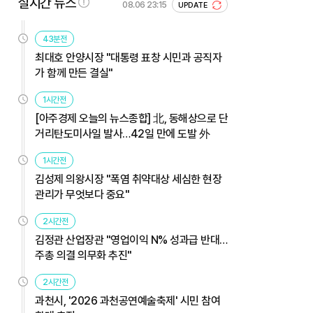
실시간 뉴스
08.06 23:15
UPDATE
43분전
최대호 안양시장 "대통령 표창 시민과 공직자
가 함께 만든 결실"
1시간전
[아주경제 오늘의 뉴스종합] 北, 동해상으로 단
거리탄도미사일 발사…42일 만에 도발 外
1시간전
김성제 의왕시장 "폭염 취약대상 세심한 현장
관리가 무엇보다 중요"
2시간전
김정관 산업장관 "영업이익 N% 성과급 반대…
주총 의결 의무화 추진"
2시간전
과천시, '2026 과천공연예술축제' 시민 참여