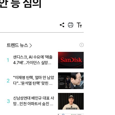
안 등 심의
공
프
텍
유
린
스
트
트
크
기
트렌드 뉴스
샌디스크, AI 수요에 '매출
1
4.7배'…가이던스 실망에
'주가는 하락'
"이재명 탄핵, 얼마 안 남았
2
다"...'윤석열 탄핵' 맞힌 무
당, '성지글' 등장
신남성연대 배인규 대표 사
3
망…인천 아파트서 숨진 채
발견