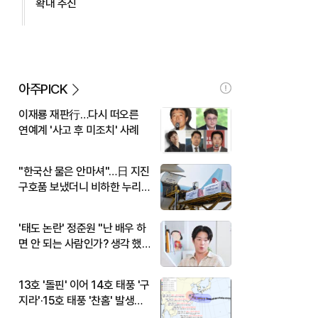
확대 추진
아주PICK
이재룡 재판行…다시 떠오른
연예계 '사고 후 미조치' 사례
"한국산 물은 안마셔"…日 지진
구호품 보냈더니 비하한 누리
꾼
'태도 논란' 정준원 "난 배우 하
면 안 되는 사람인가? 생각 했
다"
13호 '돌핀' 이어 14호 태풍 '구
지라'·15호 태풍 '찬홈' 발생…
현재 위치와 이동경로는?