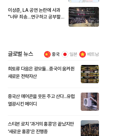
이상준, LA 공연 논란에 사과
"너무 죄송…연구하고 공부할
것"
글로벌 뉴스
중국
일본
베트남
희토류 다음은 광모듈…중국이 움켜쥔
새로운 전략자산
중국산 에어콘을 웃돈 주고 산다...유럽
열광시킨 메이디
스티븐 로치 '과거의 홍콩'은 끝났지만
'새로운 홍콩'은 진행중