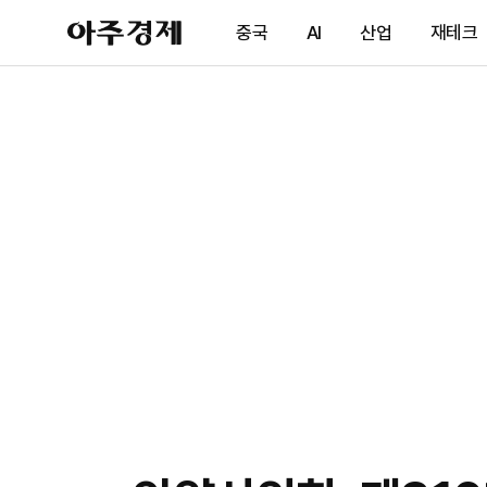
아
중국
AI
산업
재테크
주
경
제