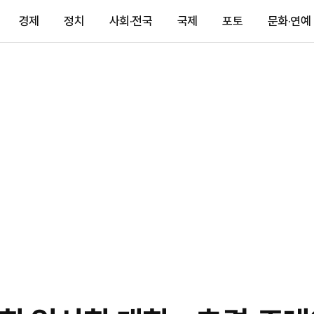
경제
정치
사회·전국
국제
포토
문화·연예