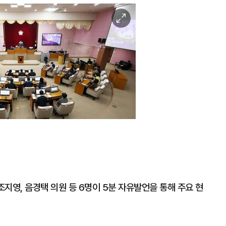
이
미
지
확
대
조지영, 음경택 의원 등 6명이 5분 자유발언을 통해 주요 현