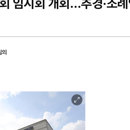
0회 임시회 개회…추경·조례
심의
이
미
지
확