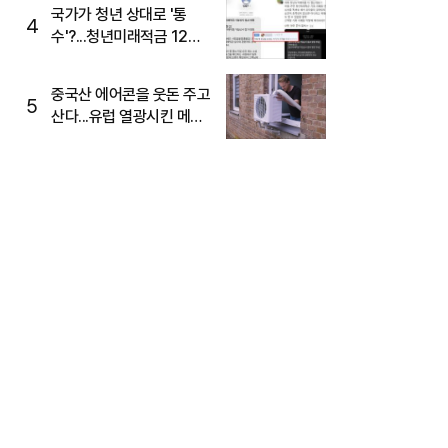
국가가 청년 상대로 '통
4
수'?...청년미래적금 12%
준다더니 "응, 오류야"
중국산 에어콘을 웃돈 주고
5
산다...유럽 열광시킨 메이
디