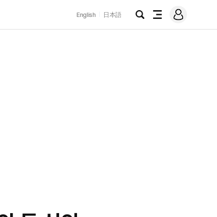
로
English
日本語
그
검
전
인
색
체
메
뉴