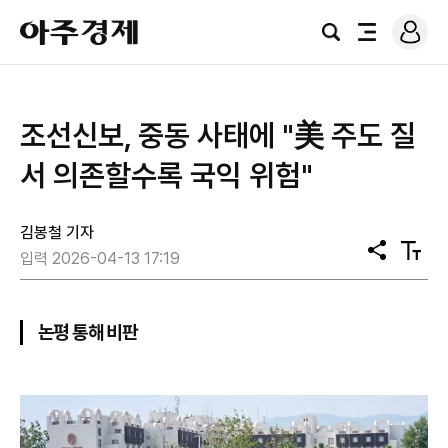
로
아
그
검
전
주
인
색
체
경
메
제
뉴
조선신보, 중동 사태에 "美 주도 질
서 의존할수록 국익 위험"
김봉철 기자
공
텍
입력 2026-04-13 17:19
유
스
트
크
기
논평 통해 비판