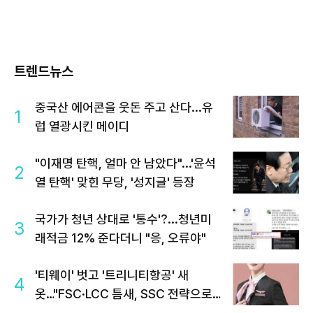
트렌드뉴스
중국산 에어콘을 웃돈 주고 산다...유
1
럽 열광시킨 메이디
"이재명 탄핵, 얼마 안 남았다"...'윤석
2
열 탄핵' 맞힌 무당, '성지글' 등장
국가가 청년 상대로 '통수'?...청년미
3
래적금 12% 준다더니 "응, 오류야"
'티웨이' 벗고 '트리니티항공' 새
4
옷…"FSC·LCC 틈새, SSC 전략으로
공략"