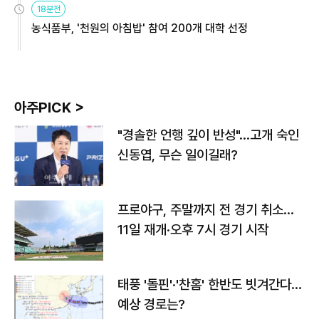
18분전
농식품부, '천원의 아침밥' 참여 200개 대학 선정
아주PICK >
"경솔한 언행 깊이 반성"…고개 숙인
신동엽, 무슨 일이길래?
프로야구, 주말까지 전 경기 취소…
11일 재개·오후 7시 경기 시작
태풍 '돌핀'·'찬홈' 한반도 빗겨간다…
예상 경로는?