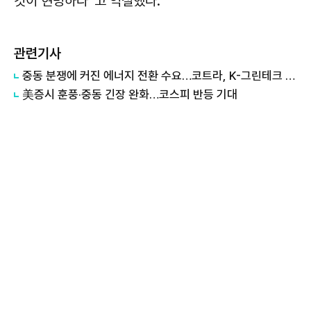
것이 현명하다”고 역설했다.
관련기사
중동 분쟁에 커진 에너지 전환 수요…코트라, K-그린테크 수출길 넓힌다
美증시 훈풍·중동 긴장 완화…코스피 반등 기대