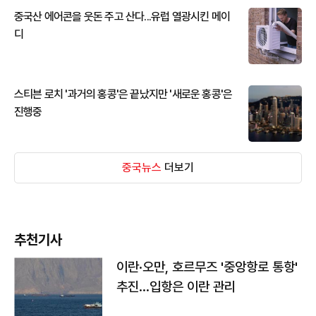
중국산 에어콘을 웃돈 주고 산다...유럽 열광시킨 메이
디
스티븐 로치 '과거의 홍콩'은 끝났지만 '새로운 홍콩'은
진행중
중국뉴스
더보기
추천기사
이란·오만, 호르무즈 '중앙항로 통항'
추진…입항은 이란 관리