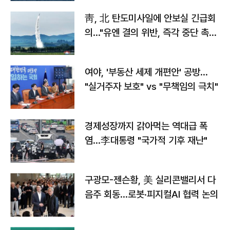
靑, 北 탄도미사일에 안보실 긴급회
의…"유엔 결의 위반, 즉각 중단 촉
구"
여야, '부동산 세제 개편안' 공방…
"실거주자 보호" vs "무책임의 극치"
경제성장까지 갉아먹는 역대급 폭
염…李대통령 "국가적 기후 재난"
구광모-젠슨황, 美 실리콘밸리서 다
음주 회동…로봇·피지컬AI 협력 논의