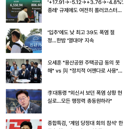
'+17.91→-5.12→+3.76→-4.8%'…'
종레' 규제에도 여전히 롤러코스터
타는 코스피
'입추'에도 낮 최고 39도 폭염 절
정…한밤 '열대야' 지속
오세훈 "용산공원 주택공급 동의 못
해" vs 與 "정치적 어젠다로 사용"
맞불
李대통령 "외신서 보던 폭염 상황 현
실로…모든 행정력 총동원하라"
종합특검, '계엄 당정대 회의 참석' 한