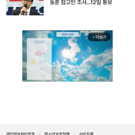
동훈 참고인 조사...12일 통보
더보기
arrow_forward_ios
Unmute
개인정보처리방침
청소년보호정책
사이트맵