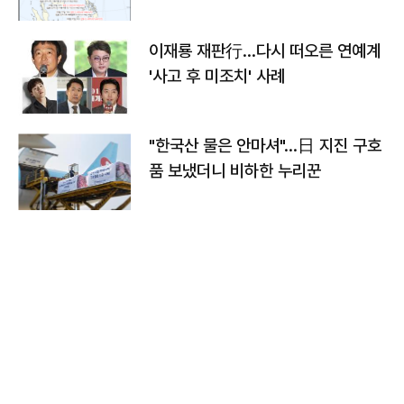
이재룡 재판行…다시 떠오른 연예계
'사고 후 미조치' 사례
"한국산 물은 안마셔"…日 지진 구호
품 보냈더니 비하한 누리꾼