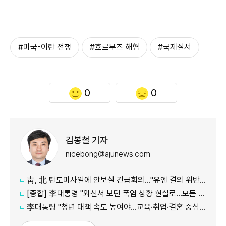
#미국-이란 전쟁
#호르무즈 해협
#국제질서
0
0
김봉철 기자
nicebong@ajunews.com
靑, 北 탄도미사일에 안보실 긴급회의…"유엔 결의 위반, 즉각 중단 촉구"
[종합] 李대통령 "외신서 보던 폭염 상황 현실로…모든 행정력 총동원하라"
李대통령 "청년 대책 속도 높여야…교육·취업·결혼 중심 정책 재편"