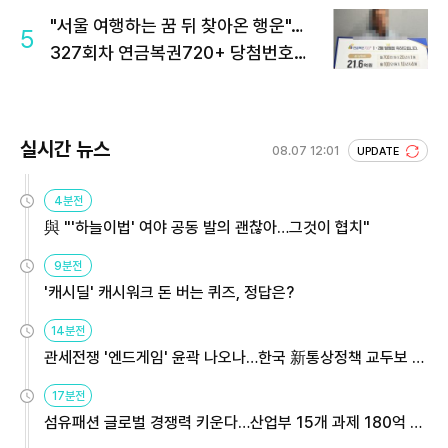
"서울 여행하는 꿈 뒤 찾아온 행운"…
5
327회차 연금복권720+ 당첨번호조
회 주목
실시간 뉴스
08.07 12:01
UPDATE
4분전
與 "'하늘이법' 여야 공동 발의 괜찮아…그것이 협치"
9분전
'캐시딜' 캐시워크 돈 버는 퀴즈, 정답은?
14분전
관세전쟁 '엔드게임' 윤곽 나오나…한국 新통상정책 교두보 활
용해야
17분전
섬유패션 글로벌 경쟁력 키운다…산업부 15개 과제 180억 지
원