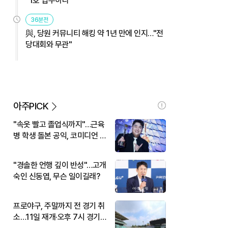
"1호 입주하라"
36분전
與, 당원 커뮤니티 해킹 약 1년 만에 인지…"전
당대회와 무관"
아주PICK
"속옷 빨고 졸업식까지"…근육
병 학생 돌본 공익, 코미디언 김
규원이었다
"경솔한 언행 깊이 반성"…고개
숙인 신동엽, 무슨 일이길래?
프로야구, 주말까지 전 경기 취
소…11일 재개·오후 7시 경기