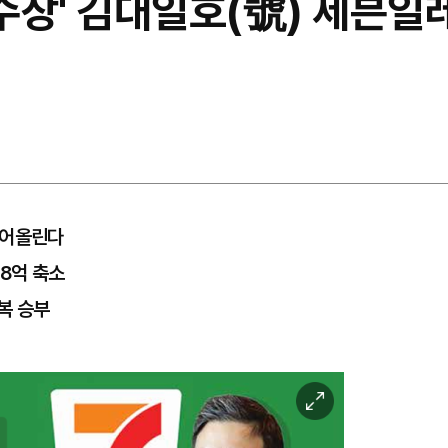
 수장' 김대일호(號) 세븐일레
끌어올린다
58억 축소
복 승부
이
미