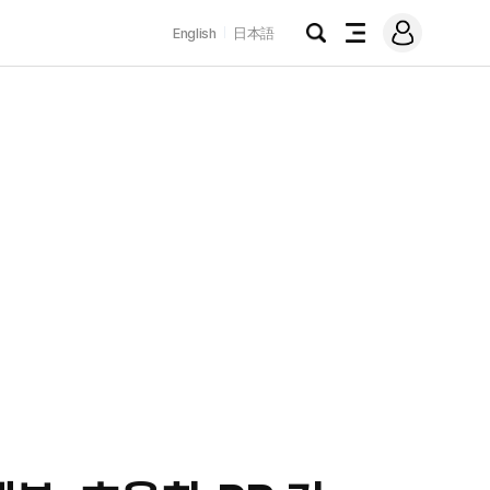
로
English
日本語
그
검
전
인
색
체
메
뉴