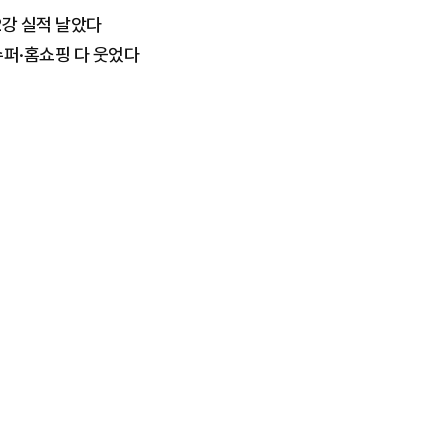
2강 실적 날았다
슈퍼·홈쇼핑 다 웃었다