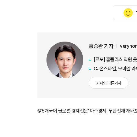
홍승완 기자
veryho
[르포] 홈플러스 직원 
CJ온스타일, 모바일 라
기자의 다른기사
©'5개국어 글로벌 경제신문' 아주경제. 무단전재·재배