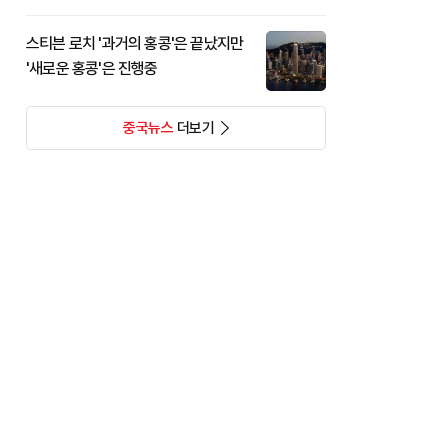
스티븐 로치 '과거의 홍콩'은 끝났지만
'새로운 홍콩'은 진행중
중국뉴스
더보기