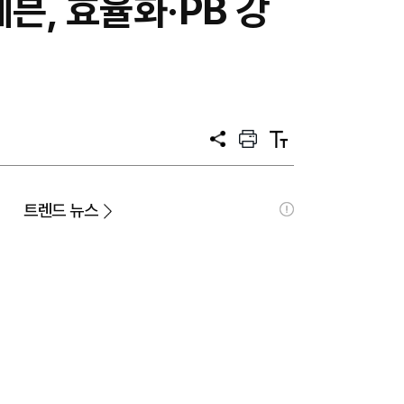
븐, 효율화·PB 강
공
프
텍
유
린
스
트
트
크
기
트렌드 뉴스