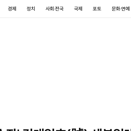
경제
정치
사회·전국
국제
포토
문화·연예