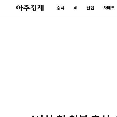
아
중국
AI
산업
재테크
주
경
제