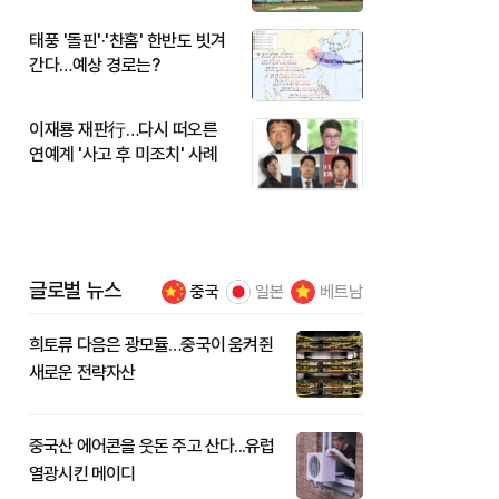
시작
태풍 '돌핀'·'찬홈' 한반도 빗겨
간다…예상 경로는?
이재룡 재판行…다시 떠오른
연예계 '사고 후 미조치' 사례
글로벌 뉴스
중국
일본
베트남
희토류 다음은 광모듈…중국이 움켜쥔
새로운 전략자산
중국산 에어콘을 웃돈 주고 산다...유럽
열광시킨 메이디