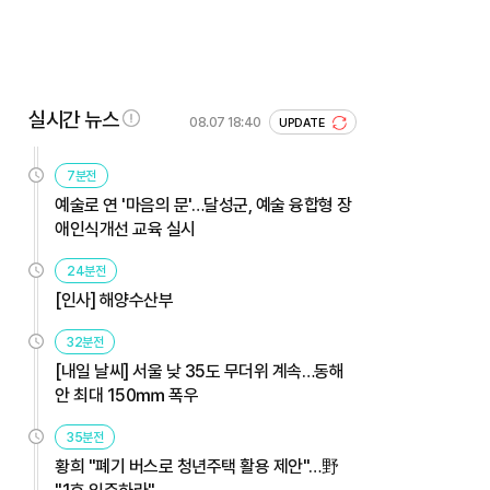
실시간 뉴스
08.07 18:40
UPDATE
7분전
예술로 연 '마음의 문'…달성군, 예술 융합형 장
애인식개선 교육 실시
24분전
[인사] 해양수산부
32분전
[내일 날씨] 서울 낮 35도 무더위 계속…동해
안 최대 150㎜ 폭우
35분전
황희 "폐기 버스로 청년주택 활용 제안"…野