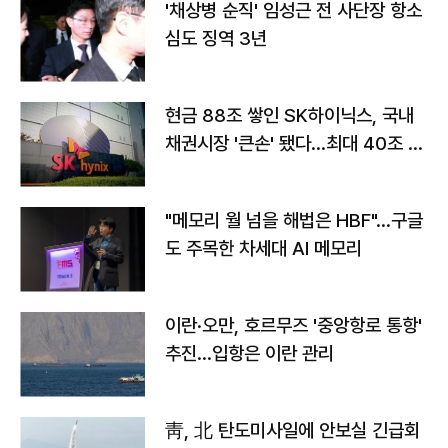
'채상병 순직' 임성근 전 사단장 항소
심도 징역 3년
현금 88조 쌓인 SK하이닉스, 국내
채권시장 '큰손' 됐다…최대 40조 투
자
"메모리 월 넘을 해법은 HBF"…구글
도 주목한 차세대 AI 메모리
이란·오만, 호르무즈 '중앙항로 통항'
추진…입항은 이란 관리
靑, 北 탄도미사일에 안보실 긴급회