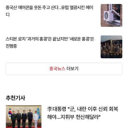
중국산 에어콘을 웃돈 주고 산다...유럽 열광시킨 메이
디
스티븐 로치 '과거의 홍콩'은 끝났지만 '새로운 홍콩'은
진행중
중국뉴스
더보기
추천기사
李대통령 "군, 내란 이후 신뢰 회복
해야…지휘부 헌신해달라"