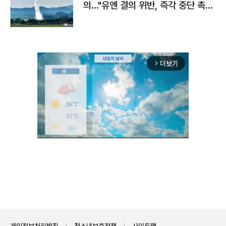
의…"유엔 결의 위반, 즉각 중단 촉
구"
더보기
arrow_forward_ios
Unmute
개인정보처리방침
청소년보호정책
사이트맵