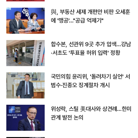
與, 부동산 세제 개편안 비판 오세훈
에 '맹공'…"공급 억제기"
합수본, 선관위 9곳 추가 압색…강남
·서초도 '투표율 허위 입력' 정황
국민의힘 윤리위, '돌려차기 실언' 서
범수·진종오 징계절차 개시
위성락, 스틸 美대사와 상견례…한미
관계 발전 논의