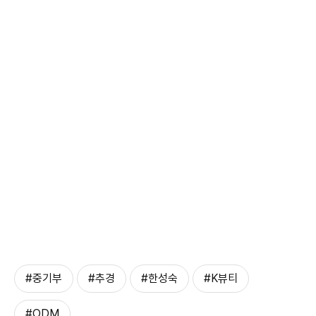
#중기부
#추경
#한성숙
#K뷰티
#ODM