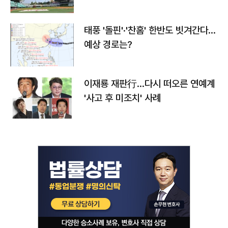
태풍 '돌핀'·'찬홈' 한반도 빗겨간다…
예상 경로는?
이재룡 재판行…다시 떠오른 연예계
'사고 후 미조치' 사례