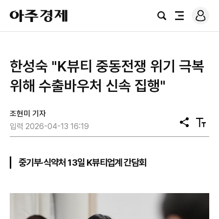
로
아
그
검
전
주
인
색
체
경
메
제
뉴
한성숙 "K뷰티 중동전쟁 위기 극복
위해 수출바우처 신속 집행"
조현미 기자
공
텍
입력 2026-04-13 16:19
유
스
트
크
기
중기부·식약처 13일 K뷰티업계 간담회