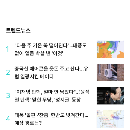
트렌드뉴스
"다음 주 기온 뚝 떨어진다"…태풍도
1
없이 열돔 박살 낸 '이것'
중국산 에어콘을 웃돈 주고 산다...유
2
럽 열광시킨 메이디
"이재명 탄핵, 얼마 안 남았다"...'윤석
3
열 탄핵' 맞힌 무당, '성지글' 등장
태풍 '돌핀'·'찬홈' 한반도 빗겨간다…
4
예상 경로는?