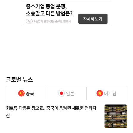
글로벌 뉴스
중국
일본
베트남
희토류 다음은 광모듈…중국이 움켜쥔 새로운 전략자
산