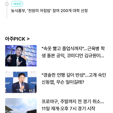
18분전
농식품부, '천원의 아침밥' 참여 200개 대학 선정
아주PICK >
"속옷 빨고 졸업식까지"…근육병 학
생 돌본 공익, 코미디언 김규원이었
다
"경솔한 언행 깊이 반성"…고개 숙인
신동엽, 무슨 일이길래?
프로야구, 주말까지 전 경기 취소…
11일 재개·오후 7시 경기 시작