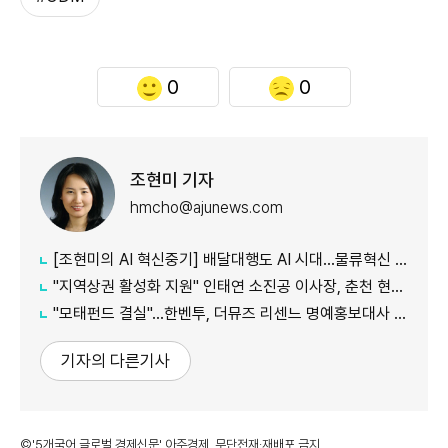
0
0
조현미 기자
hmcho@ajunews.com
[조현미의 AI 혁신중기] 배달대행도 AI 시대…물류혁신 선도하는 부릉
"지역상권 활성화 지원" 인태연 소진공 이사장, 춘천 현장방문
"모태펀드 결실"…한벤투, 더뮤즈 리센느 명예홍보대사 임명
기자의 다른기사
©'5개국어 글로벌 경제신문' 아주경제. 무단전재·재배포 금지