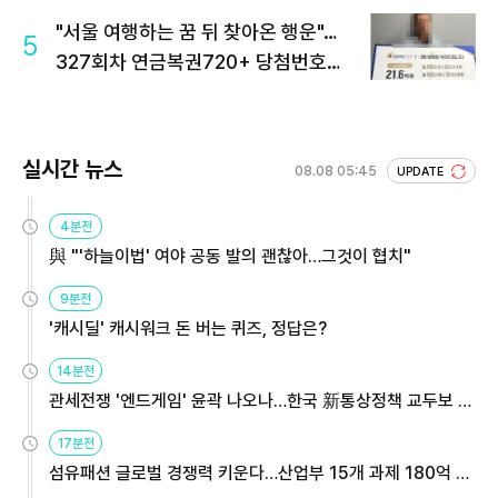
"서울 여행하는 꿈 뒤 찾아온 행운"…
5
327회차 연금복권720+ 당첨번호조
회 주목
실시간 뉴스
08.08 05:45
UPDATE
4분전
與 "'하늘이법' 여야 공동 발의 괜찮아…그것이 협치"
9분전
'캐시딜' 캐시워크 돈 버는 퀴즈, 정답은?
14분전
관세전쟁 '엔드게임' 윤곽 나오나…한국 新통상정책 교두보 활
용해야
17분전
섬유패션 글로벌 경쟁력 키운다…산업부 15개 과제 180억 지
원