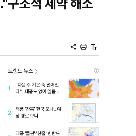
"구조적 제약 해소
공
프
텍
유
린
스
트
트
크
기
트렌드 뉴스
"다음 주 기온 뚝 떨어진
1
다"…태풍도 없이 열돔 박
살 낸 '이것'
태풍 '찬홈' 한국 오나…예
2
상 경로 보니
태풍 '돌핀'·'찬홈' 한반도