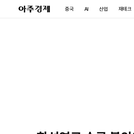
아
중국
AI
산업
재테크
주
경
제