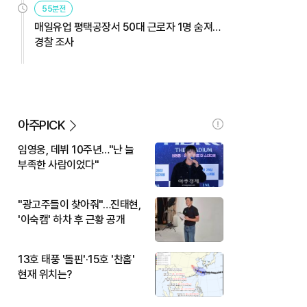
55분전
매일유업 평택공장서 50대 근로자 1명 숨져…
경찰 조사
아주PICK
임영웅, 데뷔 10주년…"난 늘
부족한 사람이었다"
"광고주들이 찾아줘"…진태현,
'이숙캠' 하차 후 근황 공개
13호 태풍 '돌핀'·15호 '찬홈'
현재 위치는?