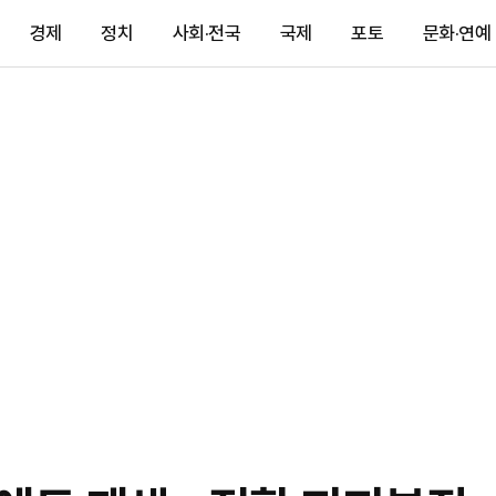
경제
정치
사회·전국
국제
포토
문화·연예