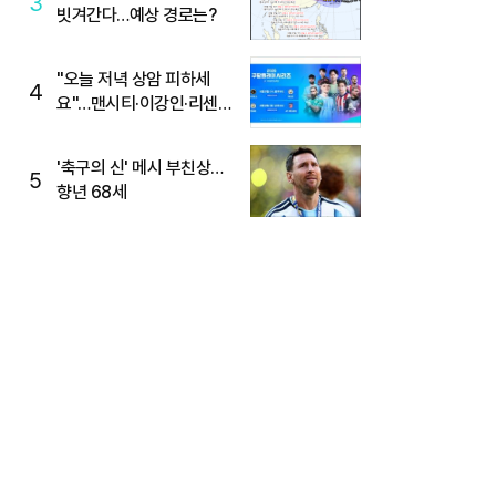
3
빗겨간다…예상 경로는?
"오늘 저녁 상암 피하세
4
요"…맨시티·이강인·리센느
뜬다, 6호선 혼잡 예상
'축구의 신' 메시 부친상…
5
향년 68세