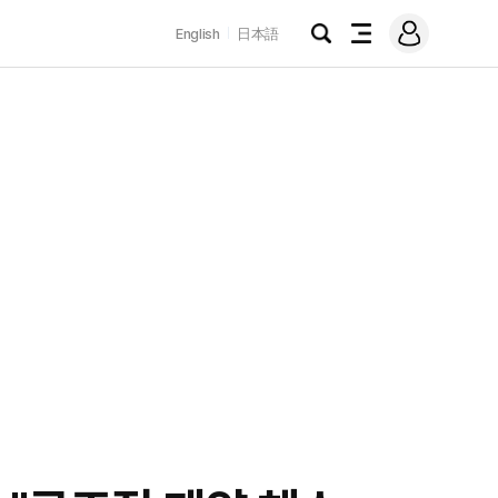
로
English
日本語
그
검
전
인
색
체
메
뉴