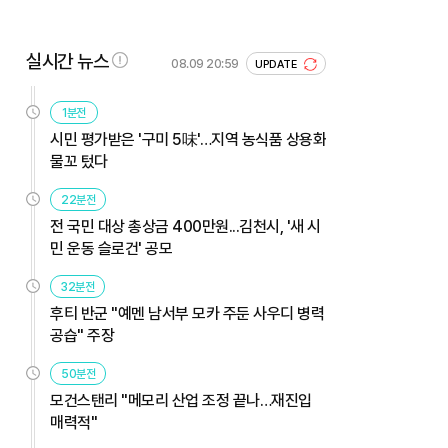
실시간 뉴스
08.09 20:59
UPDATE
1분전
시민 평가받은 '구미 5味'…지역 농식품 상용화
물꼬 텄다
22분전
전 국민 대상 총상금 400만원...김천시, '새 시
민 운동 슬로건' 공모
32분전
후티 반군 "예멘 남서부 모카 주둔 사우디 병력
공습" 주장
50분전
모건스탠리 "메모리 산업 조정 끝나…재진입
매력적"