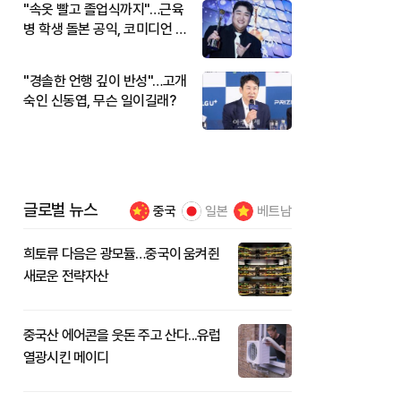
"속옷 빨고 졸업식까지"…근육
병 학생 돌본 공익, 코미디언 김
규원이었다
"경솔한 언행 깊이 반성"…고개
숙인 신동엽, 무슨 일이길래?
글로벌 뉴스
중국
일본
베트남
희토류 다음은 광모듈…중국이 움켜쥔
새로운 전략자산
중국산 에어콘을 웃돈 주고 산다...유럽
열광시킨 메이디