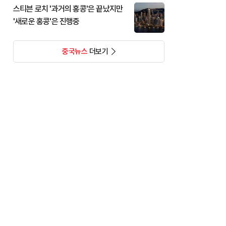
스티븐 로치 '과거의 홍콩'은 끝났지만
'새로운 홍콩'은 진행중
중국뉴스
더보기