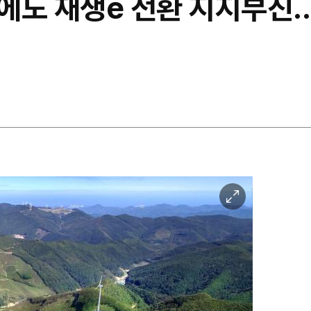
에도 재생e 전환 지지부진…
이
미
지
확
대