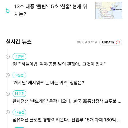
13호 태풍 '돌핀'·15호 '찬홈' 현재 위
5
치는?
실시간 뉴스
08.09 07:19
UPDATE
4분전
與 "'하늘이법' 여야 공동 발의 괜찮아…그것이 협치"
9분전
'캐시딜' 캐시워크 돈 버는 퀴즈, 정답은?
14분전
관세전쟁 '엔드게임' 윤곽 나오나…한국 新통상정책 교두보 활
용해야
17분전
섬유패션 글로벌 경쟁력 키운다…산업부 15개 과제 180억 지
원