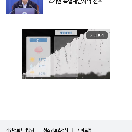
4개면 특별재난지역 선포
더보기
arrow_forward_ios
Unmute
개인정보처리방침
청소년보호정책
사이트맵