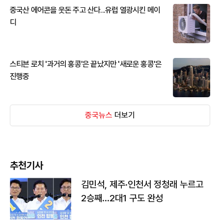
중국산 에어콘을 웃돈 주고 산다...유럽 열광시킨 메이
디
스티븐 로치 '과거의 홍콩'은 끝났지만 '새로운 홍콩'은
진행중
중국뉴스
더보기
추천기사
김민석, 제주·인천서 정청래 누르고
2승째…2대1 구도 완성