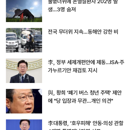
불볕더위에 온열질환자 202명 발
생…3명 숨져
전국 무더위 지속…동해안 강한 비
李, 정부 세제개편안에 제동…ISA·주
가누르기안 재검토 지시
與, 황희 '폐기 버스 청년 주택' 제안
에 "당 입장과 무관…개인 의견"
李대통령, '호우피해' 안동·의성 관할