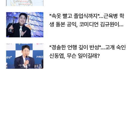
"속옷 빨고 졸업식까지"…근육병 학
생 돌본 공익, 코미디언 김규원이었
다
"경솔한 언행 깊이 반성"…고개 숙인
신동엽, 무슨 일이길래?