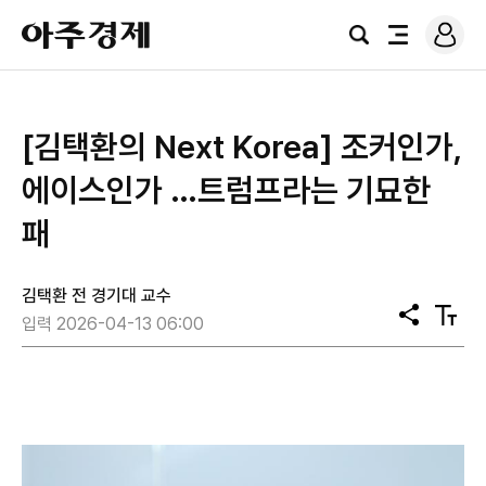
로
아
그
검
전
주
인
색
체
경
메
제
뉴
[김택환의 Next Korea] 조커인가,
에이스인가 …트럼프라는 기묘한
패
김택환 전 경기대 교수
공
텍
입력 2026-04-13 06:00
유
스
트
크
기