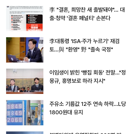
李 "결혼, 희망찬 새 출발돼야"… 대
출·청약 '결혼 페널티' 손본다
李대통령 'ISA·주가 누르기' 재검
토…與 "환영" 野 "졸속 국정"
이임생이 밝힌 '빵집 회동' 전말…"정
몽규, 홍명보로 하라 지시"
주유소 기름값 12주 연속 하락…L당
1800원대 유지