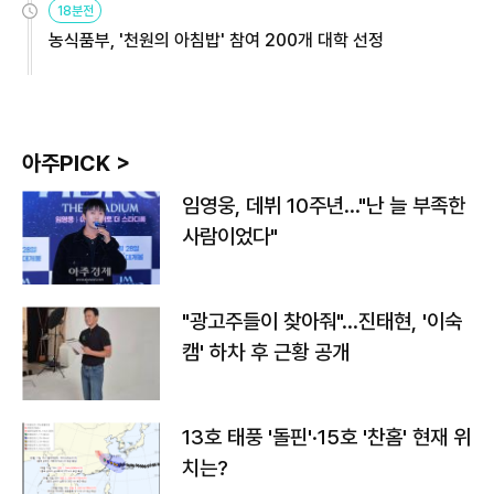
18분전
농식품부, '천원의 아침밥' 참여 200개 대학 선정
아주PICK >
임영웅, 데뷔 10주년…"난 늘 부족한
사람이었다"
"광고주들이 찾아줘"…진태현, '이숙
캠' 하차 후 근황 공개
13호 태풍 '돌핀'·15호 '찬홈' 현재 위
치는?