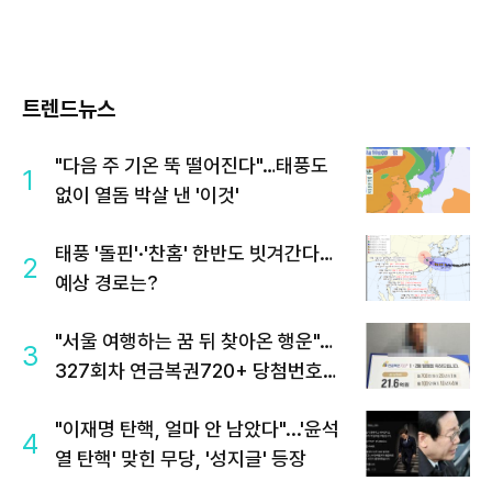
트렌드뉴스
"다음 주 기온 뚝 떨어진다"…태풍도
1
없이 열돔 박살 낸 '이것'
태풍 '돌핀'·'찬홈' 한반도 빗겨간다…
2
예상 경로는?
"서울 여행하는 꿈 뒤 찾아온 행운"…
3
327회차 연금복권720+ 당첨번호조
회 주목
"이재명 탄핵, 얼마 안 남았다"...'윤석
4
열 탄핵' 맞힌 무당, '성지글' 등장