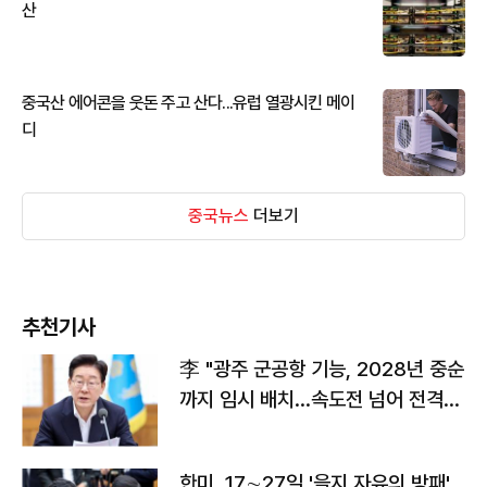
산
중국산 에어콘을 웃돈 주고 산다...유럽 열광시킨 메이
디
중국뉴스
더보기
추천기사
李 "광주 군공항 기능, 2028년 중순
까지 임시 배치…속도전 넘어 전격
전"
한미, 17∼27일 '을지 자유의 방패'