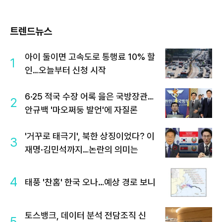
트렌드뉴스
아이 둘이면 고속도로 통행료 10% 할
1
인…오늘부터 신청 시작
6·25 적국 수장 어록 읊은 국방장관…
2
안규백 '마오쩌둥 발언'에 자질론
'거꾸로 태극기', 북한 상징이었다? 이
3
재명·김민석까지…논란의 의미는
4
태풍 '찬홈' 한국 오나…예상 경로 보니
토스뱅크, 데이터 분석 전담조직 신
5