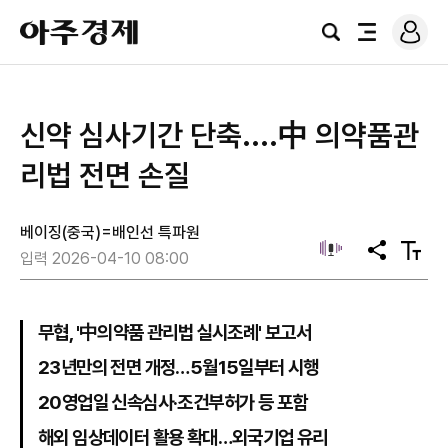
로
아
그
검
전
주
인
색
체
경
메
제
뉴
신약 심사기간 단축....中 의약품관
리법 전면 손질
베이징(중국)=배인선 특파원
공
텍
입력 2026-04-10 08:00
유
스
트
크
기
무협, '中의약품 관리법 실시조례' 보고서
23년만의 전면 개정…5월15일부터 시행
20영업일 신속심사·조건부허가 등 포함
해외 임상데이터 활용 확대…외국기업 유리