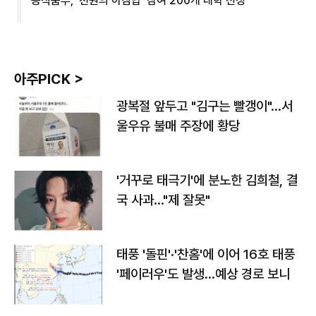
농식품부, '천원의 아침밥' 참여 200개 대학 선정
아주PICK >
광복절 앞두고 "김구는 빨갱이"…서
울우유 불매 주장에 황당
'거꾸로 태극기'에 분노한 김희철, 결
국 사과…"제 잘못"
태풍 '돌핀'·'찬홈'에 이어 16호 태풍
'페이러우'도 발생…예상 경로 보니