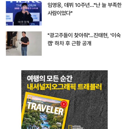
임영웅, 데뷔 10주년…"난 늘 부족한
사람이었다"
"광고주들이 찾아줘"…진태현, '이숙
캠' 하차 후 근황 공개