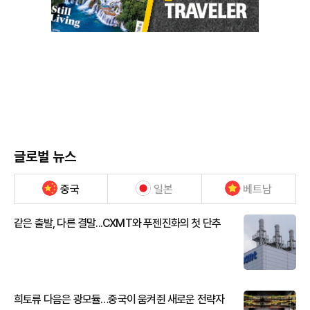
글로벌 뉴스
중국
일본
베트남
같은 출발, 다른 결말...CXMT와 푸젠진화의 첫 단추
희토류 다음은 광모듈…중국이 움켜쥔 새로운 전략자