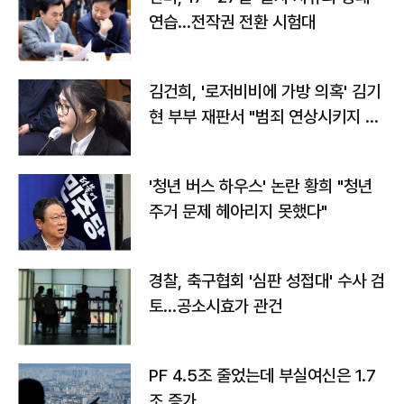
연습…전작권 전환 시험대
김건희, '로저비비에 가방 의혹' 김기
현 부부 재판서 "범죄 연상시키지 말
라"
'청년 버스 하우스' 논란 황희 "청년
주거 문제 헤아리지 못했다"
경찰, 축구협회 '심판 성접대' 수사 검
토…공소시효가 관건
PF 4.5조 줄었는데 부실여신은 1.7
조 증가