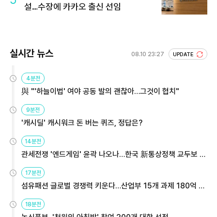
설…수장에 카카오 출신 선임
실시간 뉴스
08.10 23:27
UPDATE
4분전
與 "'하늘이법' 여야 공동 발의 괜찮아…그것이 협치"
9분전
'캐시딜' 캐시워크 돈 버는 퀴즈, 정답은?
14분전
관세전쟁 '엔드게임' 윤곽 나오나…한국 新통상정책 교두보 활
용해야
17분전
섬유패션 글로벌 경쟁력 키운다…산업부 15개 과제 180억 지
원
18분전