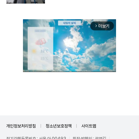
더보기
arrow_forward_ios
Unmute
개인정보처리방침
청소년보호정책
사이트맵
정기간행등록번호 : 서울 아 00493
회장·발행인 : 곽영길