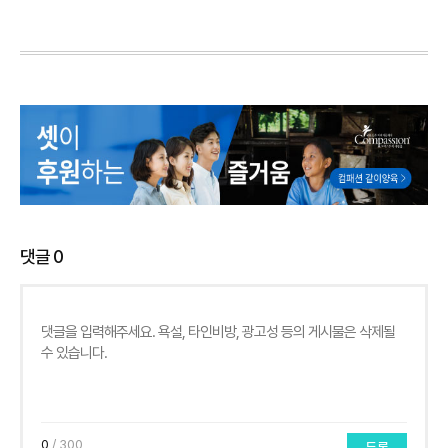
댓글
0
0
/ 300
등록