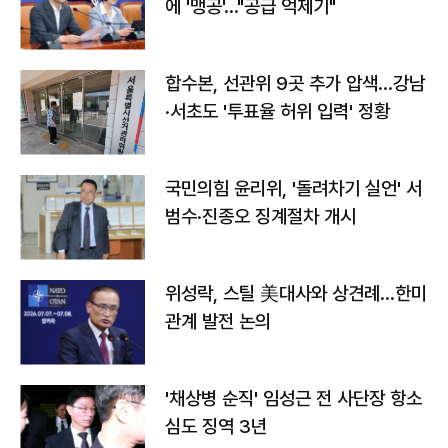
에 '맹공'…"공급 억제기"
합수본, 선관위 9곳 추가 압색…강남
·서초도 '투표율 허위 입력' 정황
국민의힘 윤리위, '돌려차기 실언' 서
범수·진종오 징계절차 개시
위성락, 스틸 美대사와 상견례…한미
관계 발전 논의
'채상병 순직' 임성근 전 사단장 항소
심도 징역 3년