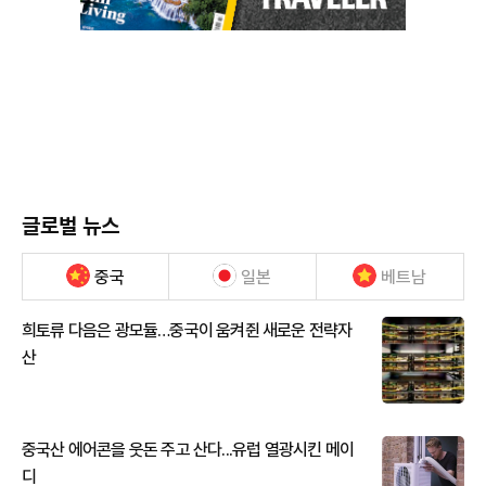
글로벌 뉴스
중국
일본
베트남
희토류 다음은 광모듈…중국이 움켜쥔 새로운 전략자
산
중국산 에어콘을 웃돈 주고 산다...유럽 열광시킨 메이
디