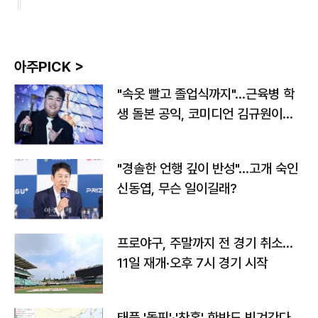
아주PICK >
"속옷 빨고 졸업식까지"…근육병 학
생 돌본 공익, 코미디언 김규원이었
다
"경솔한 언행 깊이 반성"…고개 숙인
신동엽, 무슨 일이길래?
프로야구, 주말까지 전 경기 취소…
11일 재개·오후 7시 경기 시작
태풍 '돌핀'·'찬홈' 한반도 빗겨간다…