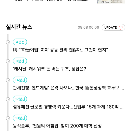
회 주목
실시간 뉴스
08.08 00:06
UPDATE
4분전
與 "'하늘이법' 여야 공동 발의 괜찮아…그것이 협치"
9분전
'캐시딜' 캐시워크 돈 버는 퀴즈, 정답은?
14분전
관세전쟁 '엔드게임' 윤곽 나오나…한국 新통상정책 교두보 활
용해야
17분전
섬유패션 글로벌 경쟁력 키운다…산업부 15개 과제 180억 지
원
18분전
농식품부, '천원의 아침밥' 참여 200개 대학 선정