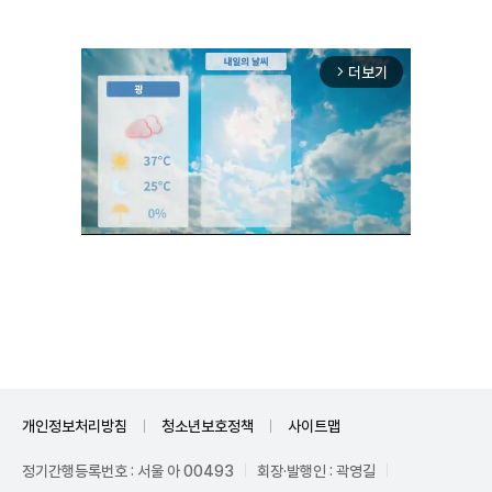
더보기
arrow_forward_ios
Unmute
개인정보처리방침
청소년보호정책
사이트맵
정기간행등록번호 : 서울 아 00493
회장·발행인 : 곽영길