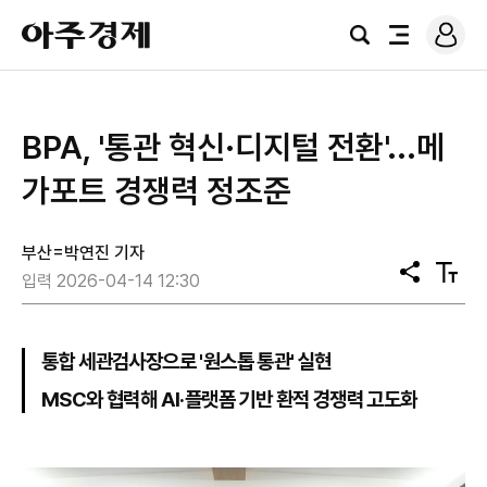
로
아
그
검
전
주
인
색
체
경
메
제
뉴
BPA, '통관 혁신·디지털 전환'...메
가포트 경쟁력 정조준
부산=박연진 기자
공
텍
입력 2026-04-14 12:30
유
스
트
크
기
통합 세관검사장으로 '원스톱 통관' 실현
MSC와 협력해 AI·플랫폼 기반 환적 경쟁력 고도화