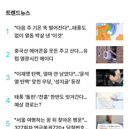
트렌드뉴스
"다음 주 기온 뚝 떨어진다"…태풍도
1
없이 열돔 박살 낸 '이것'
중국산 에어콘을 웃돈 주고 산다...유
2
럽 열광시킨 메이디
"이재명 탄핵, 얼마 안 남았다"...'윤석
3
열 탄핵' 맞힌 무당, '성지글' 등장
태풍 '돌핀'·'찬홈' 한반도 빗겨간다…
4
예상 경로는?
"서울 여행하는 꿈 뒤 찾아온 행운"…
5
327회차 연금복권720+ 당첨번호조