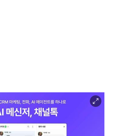
이
미
지
확
대