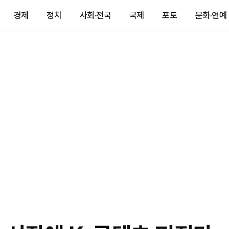
경제
정치
사회·전국
국제
포토
문화·연예