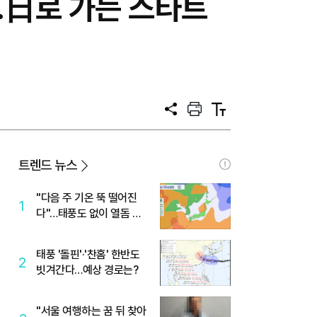
…日로 가는 스타트
공
프
텍
유
린
스
트
트
크
기
트렌드 뉴스
"다음 주 기온 뚝 떨어진
1
다"…태풍도 없이 열돔 박
살 낸 '이것'
태풍 '돌핀'·'찬홈' 한반도
2
빗겨간다…예상 경로는?
"서울 여행하는 꿈 뒤 찾아