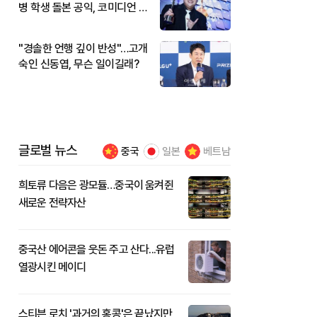
병 학생 돌본 공익, 코미디언 김
규원이었다
"경솔한 언행 깊이 반성"…고개
숙인 신동엽, 무슨 일이길래?
글로벌 뉴스
중국
일본
베트남
희토류 다음은 광모듈…중국이 움켜쥔
새로운 전략자산
중국산 에어콘을 웃돈 주고 산다...유럽
열광시킨 메이디
스티븐 로치 '과거의 홍콩'은 끝났지만