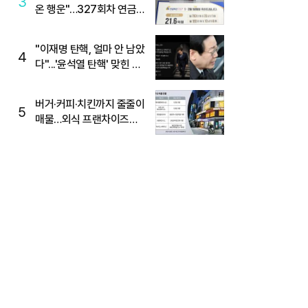
3
온 행운"…327회차 연금
복권720+ 당첨번호조회
주목
"이재명 탄핵, 얼마 안 남았
4
다"...'윤석열 탄핵' 맞힌 무
당, '성지글' 등장
버거·커피·치킨까지 줄줄이
5
매물…외식 프랜차이즈
M&A '활기'