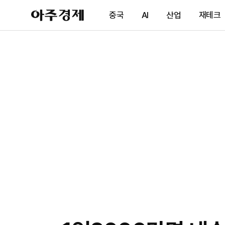
아
중국
AI
산업
재테크
주
경
제