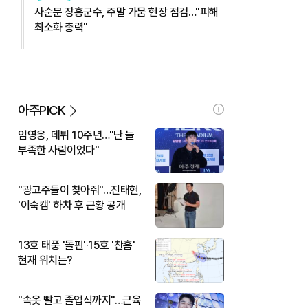
사순문 장흥군수, 주말 가뭄 현장 점검…"피해
최소화 총력"
아주PICK
임영웅, 데뷔 10주년…"난 늘
부족한 사람이었다"
"광고주들이 찾아줘"…진태현,
'이숙캠' 하차 후 근황 공개
13호 태풍 '돌핀'·15호 '찬홈'
현재 위치는?
"속옷 빨고 졸업식까지"…근육