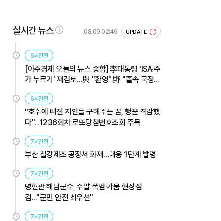
실시간 뉴스
08.09 02:49
UPDATE
6시간전
[아주경제 오늘의 뉴스 종합] 李대통령 'ISA·주
가 누르기' 재검토…與 "환영" 野 "졸속 국정"
外
6시간전
"호수에 빠진 지인들 구해주는 꿈, 행운 직감했
다"…1236회차 로또당첨번호조회 주목
7시간전
부산 철강제조 공장서 화재…대응 1단계 발령
7시간전
명현관 해남군수, 주말 폭염·가뭄 현장점
검…"군민 안전 최우선"
7시간전