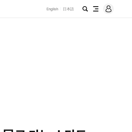
로
English
日本語
그
검
전
인
색
체
메
뉴