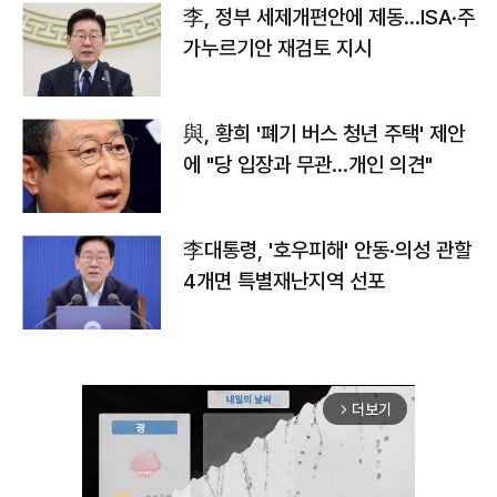
李, 정부 세제개편안에 제동…ISA·주
가누르기안 재검토 지시
與, 황희 '폐기 버스 청년 주택' 제안
에 "당 입장과 무관…개인 의견"
李대통령, '호우피해' 안동·의성 관할
4개면 특별재난지역 선포
더보기
arrow_forward_ios