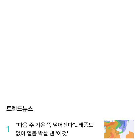
트렌드뉴스
"다음 주 기온 뚝 떨어진다"…태풍도
1
없이 열돔 박살 낸 '이것'