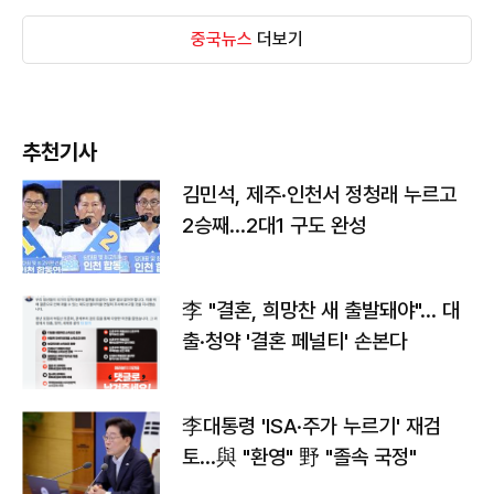
중국뉴스
더보기
추천기사
김민석, 제주·인천서 정청래 누르고
2승째…2대1 구도 완성
李 "결혼, 희망찬 새 출발돼야"… 대
출·청약 '결혼 페널티' 손본다
李대통령 'ISA·주가 누르기' 재검
토…與 "환영" 野 "졸속 국정"