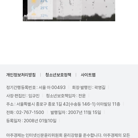
Unmute
개인정보처리방침
청소년보호정책
사이트맵
정기간행등록번호 : 서울 아 00493
회장·발행인 : 곽영길
사장·편집인 : 임규진
청소년보호책임자 : 전운
주소 : 서울특별시 종로구 종로 1길 42(수송동 146-1) 이마빌딩 11층
전화 : 02-767-1500
발행일자 : 2007년 11월 15일
등록일자 : 2008년 01월10일
아주경제는 인터넷신문윤리위원회 윤리강령을 준수합니다. 아주경제의 모든