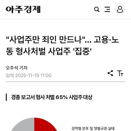
로
아
그
검
전
주
인
색
체
경
메
제
뉴
"사업주만 죄인 만드나"… 고용·노
동 형사처벌 사업주 '집중'
오주석 기자
공
텍
입력 2025-11-19 11:00
유
스
트
크
기
경총 보고서 형사 처벌 65% 사업주 대상