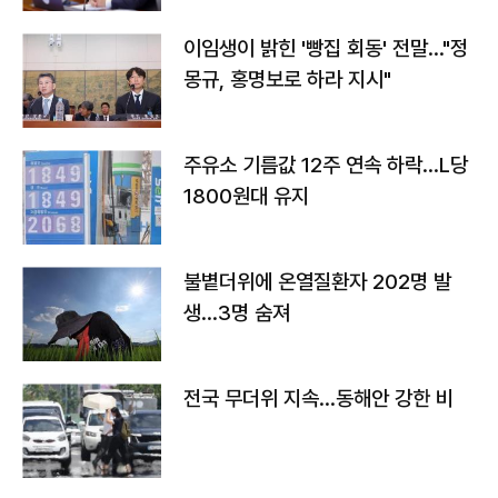
이임생이 밝힌 '빵집 회동' 전말…"정
몽규, 홍명보로 하라 지시"
주유소 기름값 12주 연속 하락…L당
1800원대 유지
불볕더위에 온열질환자 202명 발
생…3명 숨져
전국 무더위 지속…동해안 강한 비