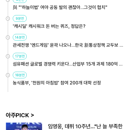
與 "'하늘이법' 여야 공동 발의 괜찮아…그것이 협치"
9분전
'캐시딜' 캐시워크 돈 버는 퀴즈, 정답은?
14분전
관세전쟁 '엔드게임' 윤곽 나오나…한국 新통상정책 교두보 활
용해야
17분전
섬유패션 글로벌 경쟁력 키운다…산업부 15개 과제 180억 지
원
18분전
농식품부, '천원의 아침밥' 참여 200개 대학 선정
아주PICK >
임영웅, 데뷔 10주년…"난 늘 부족한