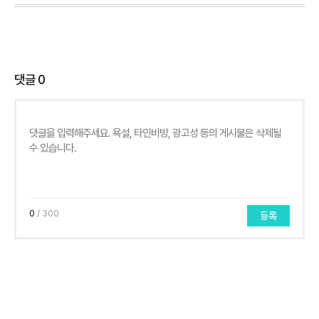
댓글
0
0
/ 300
등록