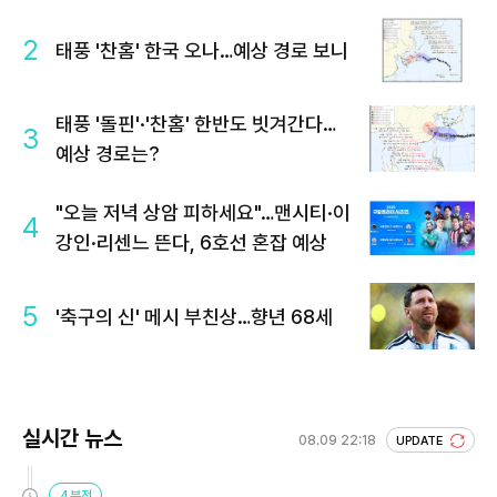
2
태풍 '찬홈' 한국 오나…예상 경로 보니
태풍 '돌핀'·'찬홈' 한반도 빗겨간다…
3
예상 경로는?
"오늘 저녁 상암 피하세요"…맨시티·이
4
강인·리센느 뜬다, 6호선 혼잡 예상
5
'축구의 신' 메시 부친상…향년 68세
실시간 뉴스
08.09 22:18
UPDATE
4분전