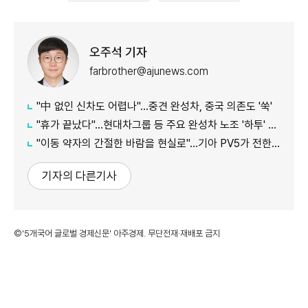
오주석 기자
farbrother@ajunews.com
"中 없인 신차도 어렵나"…중견 완성차, 중국 의존도 '쑥'
"휴가 끝났다"…현대차그룹 등 주요 완성차 노조 '하투' 재개
"이동 약자의 간절한 바람을 현실로"…기아 PV5가 전한 울림, 1000만뷰 돌파
기자의 다른기사
©'5개국어 글로벌 경제신문' 아주경제. 무단전재·재배포 금지