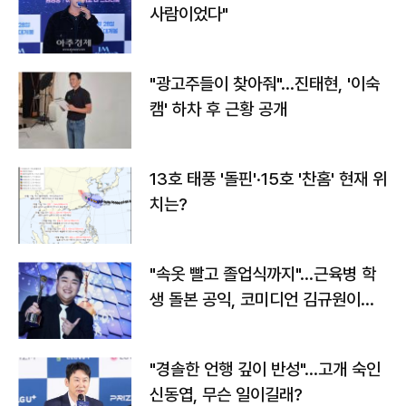
사람이었다"
"광고주들이 찾아줘"…진태현, '이숙
캠' 하차 후 근황 공개
13호 태풍 '돌핀'·15호 '찬홈' 현재 위
치는?
"속옷 빨고 졸업식까지"…근육병 학
생 돌본 공익, 코미디언 김규원이었
다
"경솔한 언행 깊이 반성"…고개 숙인
신동엽, 무슨 일이길래?