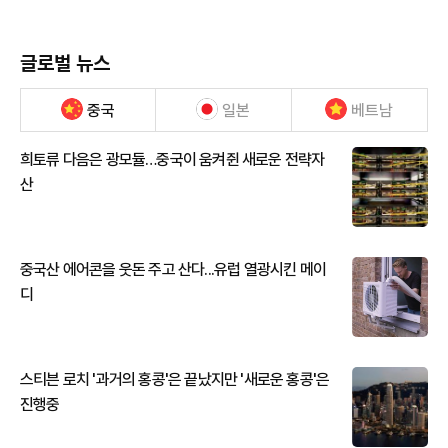
글로벌 뉴스
중국
일본
베트남
희토류 다음은 광모듈…중국이 움켜쥔 새로운 전략자
산
중국산 에어콘을 웃돈 주고 산다...유럽 열광시킨 메이
디
스티븐 로치 '과거의 홍콩'은 끝났지만 '새로운 홍콩'은
진행중