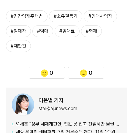
#민간임재주택법
#소유권등기
#임대사업자
#임대차
#임대
#임대료
#헌재
#재판관
0
0
이은별 기자
star@ajunews.com
오세훈 "정부 세제개편안, 집값 못 잡고 전월세만 올릴 것"
​​​​​​​세종 우미린 센터파크, 7일 견본주택 개관…11일 1순위 청약