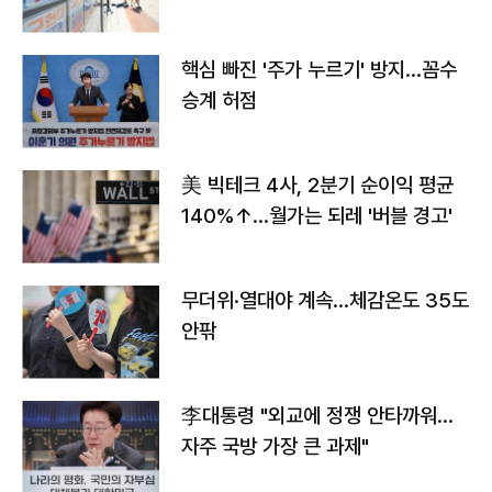
핵심 빠진 '주가 누르기' 방지…꼼수
승계 허점
美 빅테크 4사, 2분기 순이익 평균
140%↑…월가는 되레 '버블 경고'
무더위·열대야 계속…체감온도 35도
안팎
李대통령 "외교에 정쟁 안타까워…
자주 국방 가장 큰 과제"