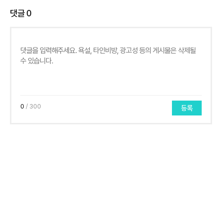
댓글
0
0
/ 300
등록