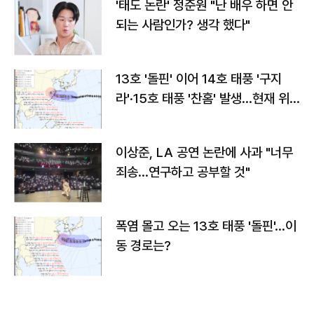
'태도 논란' 정준원 "난 배우 하면 안
되는 사람인가? 생각 했다"
13호 '돌핀' 이어 14호 태풍 '구지
라'·15호 태풍 '찬홈' 발생…현재 위
치와 이동경로는?
이상준, LA 공연 논란에 사과 "너무
죄송…연구하고 공부할 것"
폭염 몰고 오는 13호 태풍 '돌핀'…이
동 경로는?