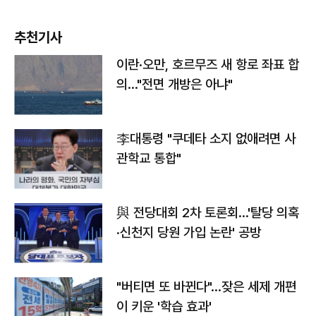
추천기사
이란·오만, 호르무즈 새 항로 좌표 합
의…"전면 개방은 아냐"
李대통령 "쿠데타 소지 없애려면 사
관학교 통합"
與 전당대회 2차 토론회…'탈당 의혹
·신천지 당원 가입 논란' 공방
"버티면 또 바뀐다"…잦은 세제 개편
이 키운 '학습 효과'