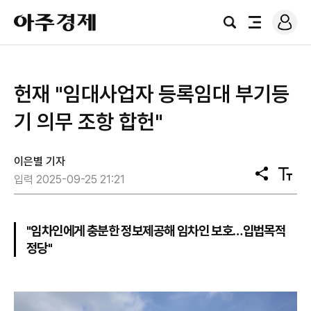
로
아
그
검
전
주
인
색
체
경
메
제
뉴
헌재 "임대사업자 등록임대 부기등
기 의무 조항 합헌"
이은별 기자
공
텍
입력 2025-09-25 21:21
유
스
트
크
기
"임차인에게 충분한 정보제공해 임차인 보호…입법목적
정당"