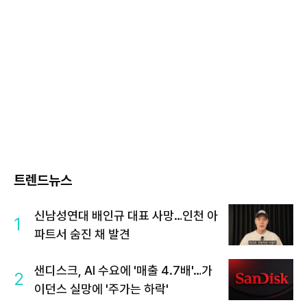
트렌드뉴스
신남성연대 배인규 대표 사망…인천 아
1
파트서 숨진 채 발견
샌디스크, AI 수요에 '매출 4.7배'…가
2
이던스 실망에 '주가는 하락'