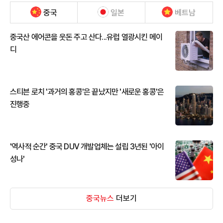
중국
일본
베트남
중국산 에어콘을 웃돈 주고 산다...유럽 열광시킨 메이
디
스티븐 로치 '과거의 홍콩'은 끝났지만 '새로운 홍콩'은
진행중
'역사적 순간' 중국 DUV 개발업체는 설립 3년된 '아이
성나'
중국뉴스
더보기