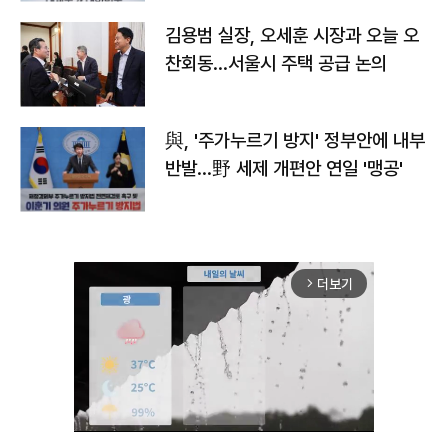
김용범 실장, 오세훈 시장과 오늘 오
찬회동...서울시 주택 공급 논의
與, '주가누르기 방지' 정부안에 내부
반발…野 세제 개편안 연일 '맹공'
더보기
arrow_forward_ios