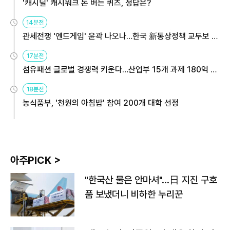
'캐시딜' 캐시워크 돈 버는 퀴즈, 정답은?
14분전
관세전쟁 '엔드게임' 윤곽 나오나…한국 新통상정책 교두보 활
용해야
17분전
섬유패션 글로벌 경쟁력 키운다…산업부 15개 과제 180억 지
원
18분전
농식품부, '천원의 아침밥' 참여 200개 대학 선정
아주PICK >
"한국산 물은 안마셔"…日 지진 구호
품 보냈더니 비하한 누리꾼