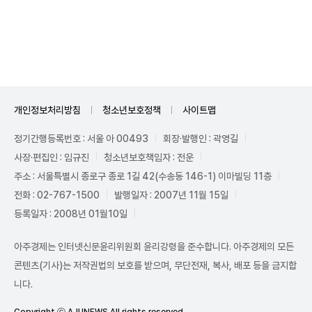
Unmute
개인정보처리방침
청소년보호정책
사이트맵
정기간행등록번호 : 서울 아 00493
회장·발행인 : 곽영길
사장·편집인 : 임규진
청소년보호책임자 : 전운
주소 : 서울특별시 종로구 종로 1길 42(수송동 146-1) 이마빌딩 11층
전화 : 02-767-1500
발행일자 : 2007년 11월 15일
등록일자 : 2008년 01월10일
아주경제는 인터넷신문윤리위원회 윤리강령을 준수합니다. 아주경제의 모든
콘텐츠(기사)는 저작권법의 보호를 받으며, 무단전재, 복사, 배포 등을 금지합
니다.
Copyright ⓒ AJUNEWS All rights reserved.