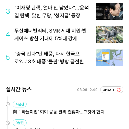
"이재명 탄핵, 얼마 안 남았다"...'윤석
3
열 탄핵' 맞힌 무당, '성지글' 등장
두산에너빌리티, SMR 세제 지원·빌
4
게이츠 방한 기대에 5%대 강세
"중국 간다"던 태풍, 다시 한국으
5
로?...13호 태풍 '돌핀' 방향 급전환
실시간 뉴스
08.06 12:49
UPDATE
4분전
與 "'하늘이법' 여야 공동 발의 괜찮아…그것이 협치"
9분전