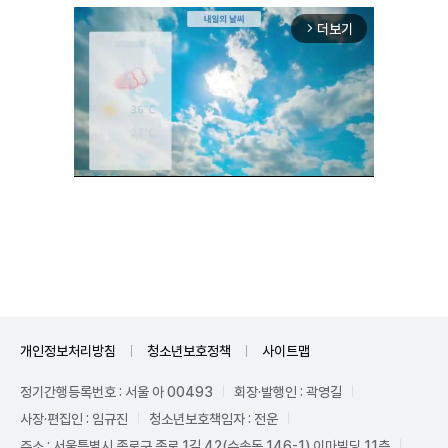
더보기
arrow_forward_ios
Unmute
개인정보처리방침
청소년보호정책
사이트맵
정기간행등록번호 : 서울 아 00493
회장·발행인 : 곽영길
사장·편집인 : 임규진
청소년보호책임자 : 전운
주소 : 서울특별시 종로구 종로 1길 42(수송동 146-1) 이마빌딩 11층