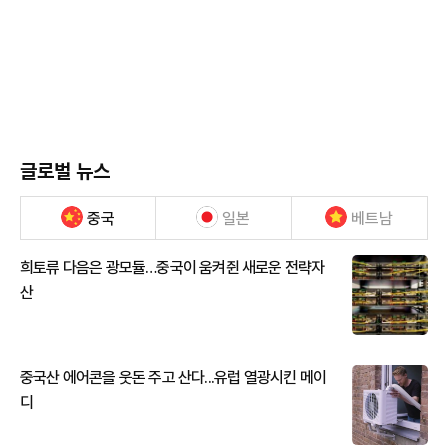
글로벌 뉴스
중국
일본
베트남
희토류 다음은 광모듈…중국이 움켜쥔 새로운 전략자
산
중국산 에어콘을 웃돈 주고 산다...유럽 열광시킨 메이
디