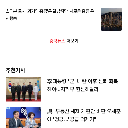
스티븐 로치 '과거의 홍콩'은 끝났지만 '새로운 홍콩'은
진행중
중국뉴스
더보기
추천기사
李대통령 "군, 내란 이후 신뢰 회복
해야…지휘부 헌신해달라"
與, 부동산 세제 개편안 비판 오세훈
에 '맹공'…"공급 억제기"