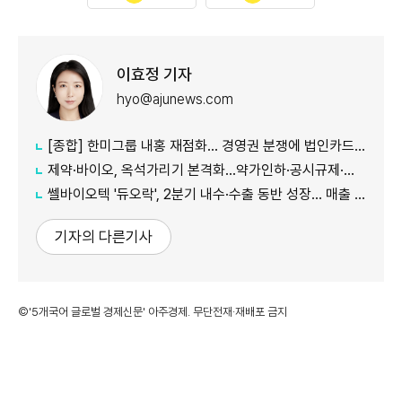
이효정 기자
hyo@ajunews.com
[종합] 한미그룹 내홍 재점화… 경영권 분쟁에 법인카드 의혹까지 '악재 지속'
제약·바이오, 옥석가리기 본격화…약가인하·공시규제·투자위축까지 '삼중고'
쎌바이오텍 '듀오락', 2분기 내수·수출 동반 성장… 매출 158억원
기자의 다른기사
©'5개국어 글로벌 경제신문' 아주경제. 무단전재·재배포 금지