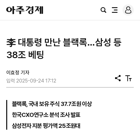
로
아
그
검
전
주
인
색
체
경
메
제
뉴
李 대통령 만난 블랙록…삼성 등
38조 베팅
이효정 기자
공
텍
입력 2025-09-24 17:12
유
스
트
크
기
블랙록, 국내 보유 주식 37.7조원 이상
한국CXO연구소 분석 조사 발표
삼성전자 지분 평가액 25조원대