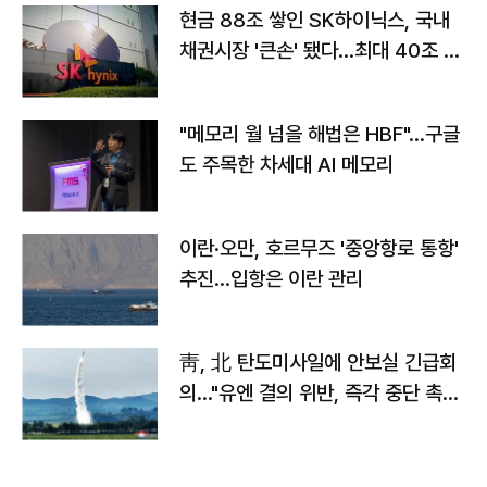
현금 88조 쌓인 SK하이닉스, 국내
채권시장 '큰손' 됐다…최대 40조 투
자
"메모리 월 넘을 해법은 HBF"…구글
도 주목한 차세대 AI 메모리
이란·오만, 호르무즈 '중앙항로 통항'
추진…입항은 이란 관리
靑, 北 탄도미사일에 안보실 긴급회
의…"유엔 결의 위반, 즉각 중단 촉
구"