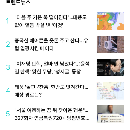
트렌드뉴스
"다음 주 기온 뚝 떨어진다"…태풍도
1
없이 열돔 박살 낸 '이것'
중국산 에어콘을 웃돈 주고 산다...유
2
럽 열광시킨 메이디
"이재명 탄핵, 얼마 안 남았다"...'윤석
3
열 탄핵' 맞힌 무당, '성지글' 등장
태풍 '돌핀'·'찬홈' 한반도 빗겨간다…
4
예상 경로는?
"서울 여행하는 꿈 뒤 찾아온 행운"…
5
327회차 연금복권720+ 당첨번호조
회 주목