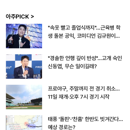
아주PICK >
"속옷 빨고 졸업식까지"…근육병 학
생 돌본 공익, 코미디언 김규원이었
다
"경솔한 언행 깊이 반성"…고개 숙인
신동엽, 무슨 일이길래?
프로야구, 주말까지 전 경기 취소…
11일 재개·오후 7시 경기 시작
태풍 '돌핀'·'찬홈' 한반도 빗겨간다…
예상 경로는?