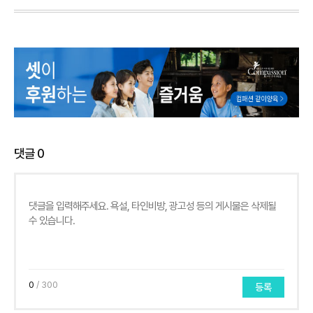
댓글
0
0
/ 300
등록