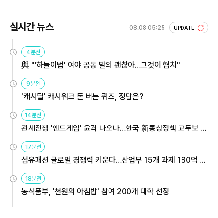
실시간 뉴스
08.08 05:25
UPDATE
4분전
與 "'하늘이법' 여야 공동 발의 괜찮아…그것이 협치"
9분전
'캐시딜' 캐시워크 돈 버는 퀴즈, 정답은?
14분전
관세전쟁 '엔드게임' 윤곽 나오나…한국 新통상정책 교두보 활
용해야
17분전
섬유패션 글로벌 경쟁력 키운다…산업부 15개 과제 180억 지
원
18분전
농식품부, '천원의 아침밥' 참여 200개 대학 선정