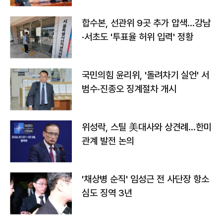
합수본, 선관위 9곳 추가 압색…강남
·서초도 '투표율 허위 입력' 정황
국민의힘 윤리위, '돌려차기 실언' 서
범수·진종오 징계절차 개시
위성락, 스틸 美대사와 상견례…한미
관계 발전 논의
'채상병 순직' 임성근 전 사단장 항소
심도 징역 3년