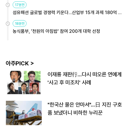
용해야
17분전
섬유패션 글로벌 경쟁력 키운다…산업부 15개 과제 180억 지
원
18분전
농식품부, '천원의 아침밥' 참여 200개 대학 선정
아주PICK >
이재룡 재판行…다시 떠오른 연예계
'사고 후 미조치' 사례
"한국산 물은 안마셔"…日 지진 구호
품 보냈더니 비하한 누리꾼