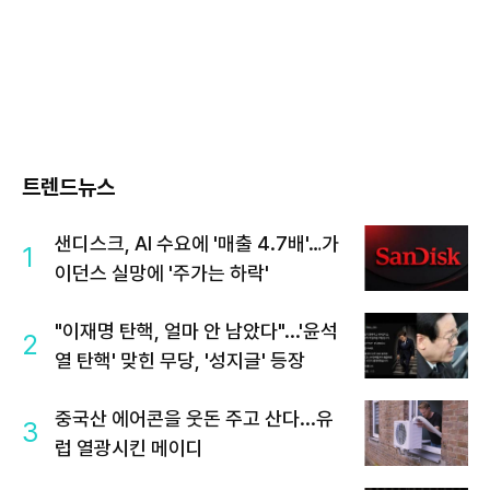
트렌드뉴스
샌디스크, AI 수요에 '매출 4.7배'…가
1
이던스 실망에 '주가는 하락'
"이재명 탄핵, 얼마 안 남았다"...'윤석
2
열 탄핵' 맞힌 무당, '성지글' 등장
중국산 에어콘을 웃돈 주고 산다...유
3
럽 열광시킨 메이디