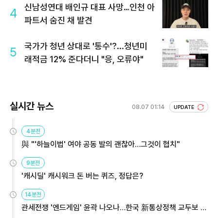
신남성연대 배인규 대표 사망…인천 아
4
파트서 숨진 채 발견
국가가 청년 상대로 '통수'?...청년미
5
래적금 12% 준다더니 "응, 오류야"
실시간 뉴스
08.07 01:14
UPDATE
4분전
與 "'하늘이법' 여야 공동 발의 괜찮아…그것이 협치"
9분전
'캐시딜' 캐시워크 돈 버는 퀴즈, 정답은?
14분전
관세전쟁 '엔드게임' 윤곽 나오나…한국 新통상정책 교두보 활