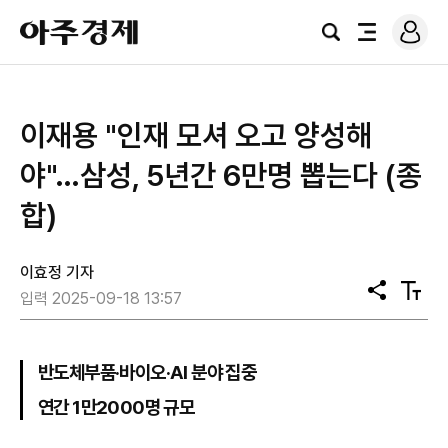
로
아
그
검
전
주
인
색
체
경
메
제
뉴
이재용 "인재 모셔 오고 양성해
야"…삼성, 5년간 6만명 뽑는다 (종
합)
이효정 기자
공
텍
입력 2025-09-18 13:57
유
스
트
크
기
반도체부품·바이오·AI 분야 집중
연간 1만2000명 규모