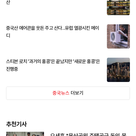
산
중국산 에어콘을 웃돈 주고 산다...유럽 열광시킨 메이
디
스티븐 로치 '과거의 홍콩'은 끝났지만 '새로운 홍콩'은
진행중
중국뉴스
더보기
추천기사
오세훈 "용산공원 주택공급 동의 못