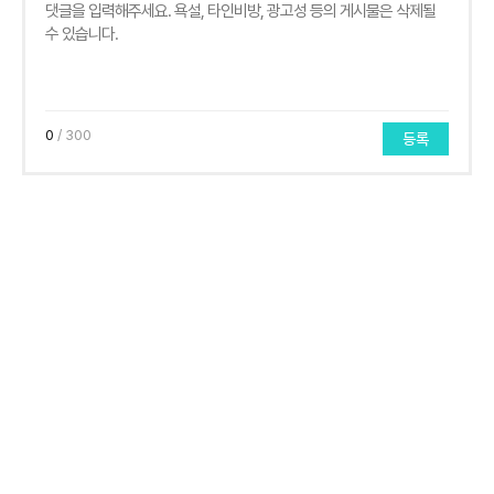
0
/ 300
등록