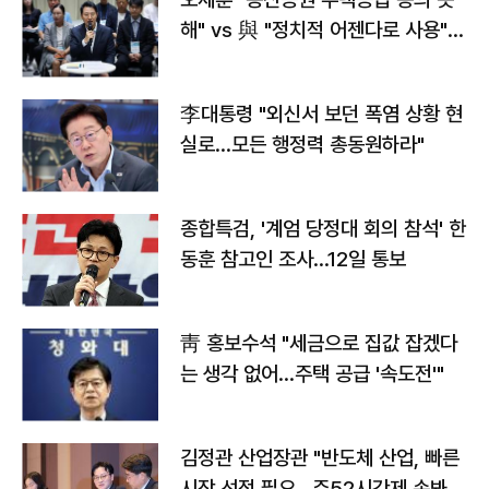
해" vs 與 "정치적 어젠다로 사용"
맞불
李대통령 "외신서 보던 폭염 상황 현
실로…모든 행정력 총동원하라"
종합특검, '계엄 당정대 회의 참석' 한
동훈 참고인 조사...12일 통보
靑 홍보수석 "세금으로 집값 잡겠다
는 생각 없어…주택 공급 '속도전'"
김정관 산업장관 "반도체 산업, 빠른
시장 선점 필요…주52시간제 손봐