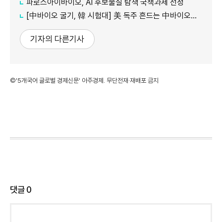
파로스아이바이오, AI 후보물질 탐색 국책과제 선정
[中바이오 굴기, 韓 시험대] 美 독주 흔드는 中바이오… 글로벌 신약 질서 재편
기자의 다른기사
©'5개국어 글로벌 경제신문' 아주경제. 무단전재·재배포 금지
댓글
0