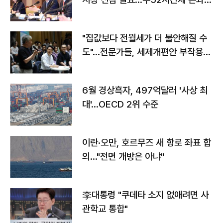
야"
"집값보다 전월세가 더 불안해질 수
도"…전문가들, 세제개편안 부작용
우려
6월 경상흑자, 497억달러 '사상 최
대'…OECD 2위 수준
이란·오만, 호르무즈 새 항로 좌표 합
의…"전면 개방은 아냐"
李대통령 "쿠데타 소지 없애려면 사
관학교 통합"