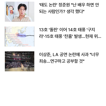
'태도 논란' 정준원 "난 배우 하면 안
되는 사람인가? 생각 했다"
13호 '돌핀' 이어 14호 태풍 '구지
라'·15호 태풍 '찬홈' 발생…현재 위
치와 이동경로는?
이상준, LA 공연 논란에 사과 "너무
죄송…연구하고 공부할 것"