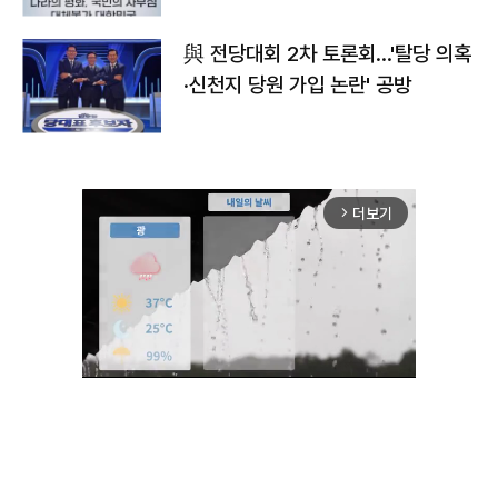
與 전당대회 2차 토론회…'탈당 의혹
·신천지 당원 가입 논란' 공방
더보기
arrow_forward_ios
Mute