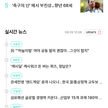
5
'축구의 신' 메시 부친상…향년 68세
실시간 뉴스
08.09 12:08
UPDATE
4분전
與 "'하늘이법' 여야 공동 발의 괜찮아…그것이 협치"
9분전
'캐시딜' 캐시워크 돈 버는 퀴즈, 정답은?
14분전
관세전쟁 '엔드게임' 윤곽 나오나…한국 新통상정책 교두보 활
용해야
17분전
섬유패션 글로벌 경쟁력 키운다…산업부 15개 과제 180억 지
원
18분전