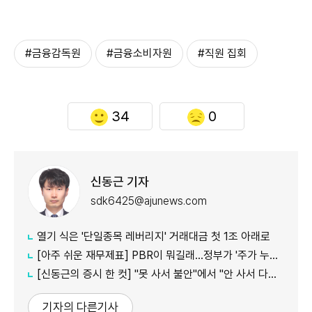
#금융감독원
#금융소비자원
#직원 집회
34
0
신동근 기자
sdk6425@ajunews.com
열기 식은 '단일종목 레버리지' 거래대금 첫 1조 아래로
[아주 쉬운 재무제표] PBR이 뭐길래…정부가 '주가 누르기'에 칼 빼든 이유
[신동근의 증시 한 컷] "못 사서 불안"에서 "안 사서 다행"으로…증시 덮친 '조모'
기자의 다른기사