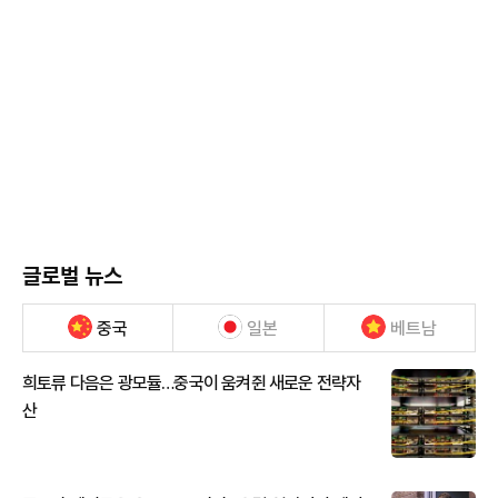
글로벌 뉴스
중국
일본
베트남
희토류 다음은 광모듈…중국이 움켜쥔 새로운 전략자
산