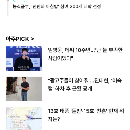
농식품부, '천원의 아침밥' 참여 200개 대학 선정
아주PICK >
임영웅, 데뷔 10주년…"난 늘 부족한
사람이었다"
"광고주들이 찾아줘"…진태현, '이숙
캠' 하차 후 근황 공개
13호 태풍 '돌핀'·15호 '찬홈' 현재 위
치는?