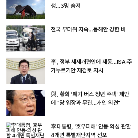
생…3명 숨져
전국 무더위 지속…동해안 강한 비
李, 정부 세제개편안에 제동…ISA·주
가누르기안 재검토 지시
與, 황희 '폐기 버스 청년 주택' 제안
에 "당 입장과 무관…개인 의견"
李대통령, '호우피해' 안동·의성 관할
4개면 특별재난지역 선포