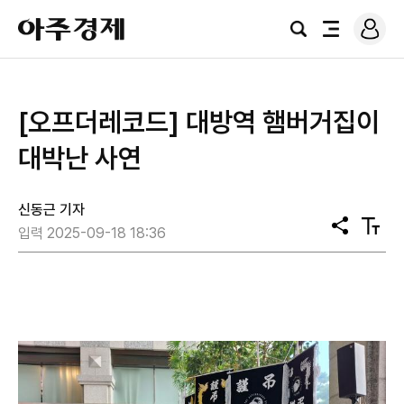
로
아
그
검
전
주
인
색
체
경
메
제
뉴
[오프더레코드] 대방역 햄버거집이
대박난 사연
신동근 기자
공
텍
입력 2025-09-18 18:36
유
스
트
크
기