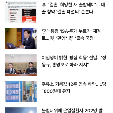
李 "결혼, 희망찬 새 출발돼야"… 대
출·청약 '결혼 페널티' 손본다
李대통령 'ISA·주가 누르기' 재검
토…與 "환영" 野 "졸속 국정"
이임생이 밝힌 '빵집 회동' 전말…"정
몽규, 홍명보로 하라 지시"
주유소 기름값 12주 연속 하락…L당
1800원대 유지
불볕더위에 온열질환자 202명 발