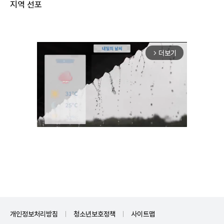
더보기
arrow_forward_ios
Unmute
개인정보처리방침
청소년보호정책
사이트맵