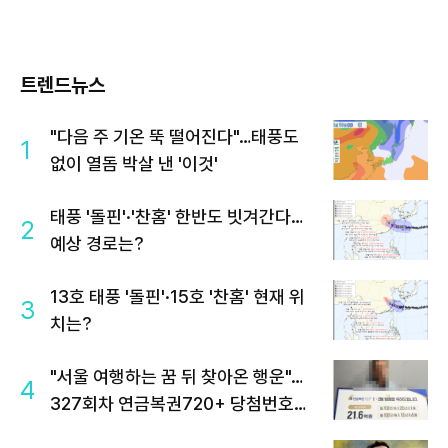
트렌드뉴스
"다음 주 기온 뚝 떨어진다"…태풍도
1
없이 열돔 박살 낸 '이것'
태풍 '돌핀'·'찬홈' 한반도 빗겨간다…
2
예상 경로는?
13호 태풍 '돌핀'·15호 '찬홈' 현재 위
3
치는?
"서울 여행하는 꿈 뒤 찾아온 행운"…
4
327회차 연금복권720+ 당첨번호조
회 주목