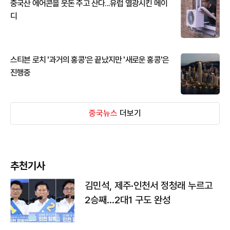
중국산 에어콘을 웃돈 주고 산다...유럽 열광시킨 메이
디
스티븐 로치 '과거의 홍콩'은 끝났지만 '새로운 홍콩'은
진행중
중국뉴스
더보기
추천기사
김민석, 제주·인천서 정청래 누르고
2승째…2대1 구도 완성