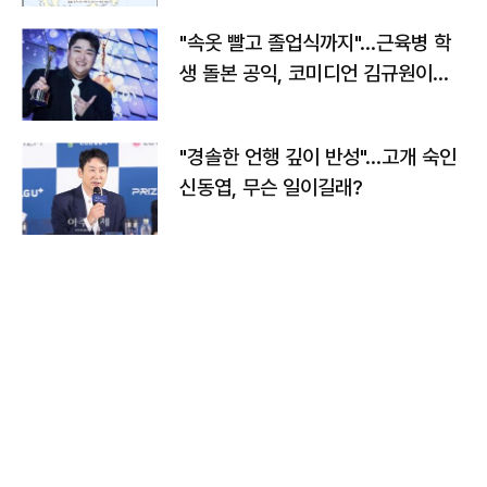
"속옷 빨고 졸업식까지"…근육병 학
생 돌본 공익, 코미디언 김규원이었
다
"경솔한 언행 깊이 반성"…고개 숙인
신동엽, 무슨 일이길래?