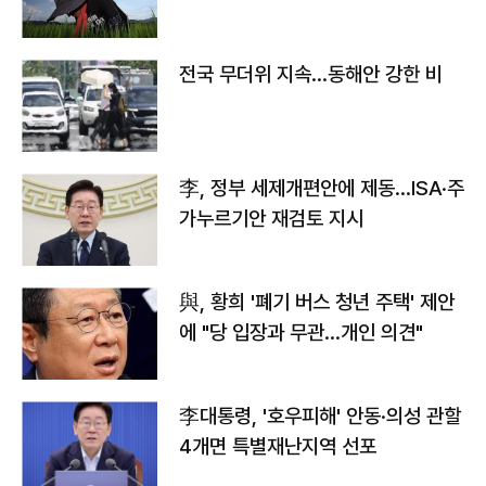
전국 무더위 지속…동해안 강한 비
李, 정부 세제개편안에 제동…ISA·주
가누르기안 재검토 지시
與, 황희 '폐기 버스 청년 주택' 제안
에 "당 입장과 무관…개인 의견"
李대통령, '호우피해' 안동·의성 관할
4개면 특별재난지역 선포