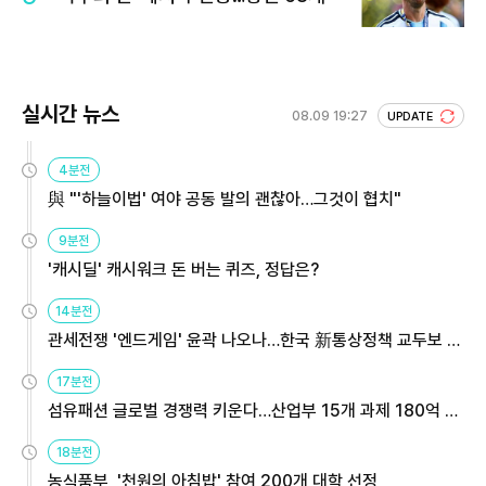
실시간 뉴스
08.09 19:27
UPDATE
4분전
與 "'하늘이법' 여야 공동 발의 괜찮아…그것이 협치"
9분전
'캐시딜' 캐시워크 돈 버는 퀴즈, 정답은?
14분전
관세전쟁 '엔드게임' 윤곽 나오나…한국 新통상정책 교두보 활
용해야
17분전
섬유패션 글로벌 경쟁력 키운다…산업부 15개 과제 180억 지
원
18분전
농식품부, '천원의 아침밥' 참여 200개 대학 선정