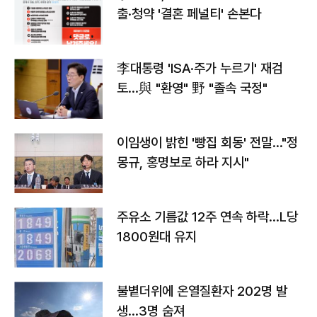
출·청약 '결혼 페널티' 손본다
李대통령 'ISA·주가 누르기' 재검
토…與 "환영" 野 "졸속 국정"
이임생이 밝힌 '빵집 회동' 전말…"정
몽규, 홍명보로 하라 지시"
주유소 기름값 12주 연속 하락…L당
1800원대 유지
불볕더위에 온열질환자 202명 발
생…3명 숨져