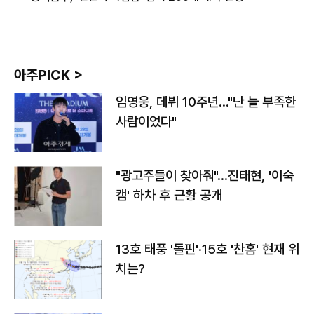
아주PICK >
임영웅, 데뷔 10주년…"난 늘 부족한
사람이었다"
"광고주들이 찾아줘"…진태현, '이숙
캠' 하차 후 근황 공개
13호 태풍 '돌핀'·15호 '찬홈' 현재 위
치는?