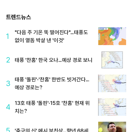
트렌드뉴스
"다음 주 기온 뚝 떨어진다"…태풍도
1
없이 열돔 박살 낸 '이것'
2
태풍 '찬홈' 한국 오나…예상 경로 보니
태풍 '돌핀'·'찬홈' 한반도 빗겨간다…
3
예상 경로는?
13호 태풍 '돌핀'·15호 '찬홈' 현재 위
4
치는?
5
'축구의 신' 메시 부친상…향년 68세