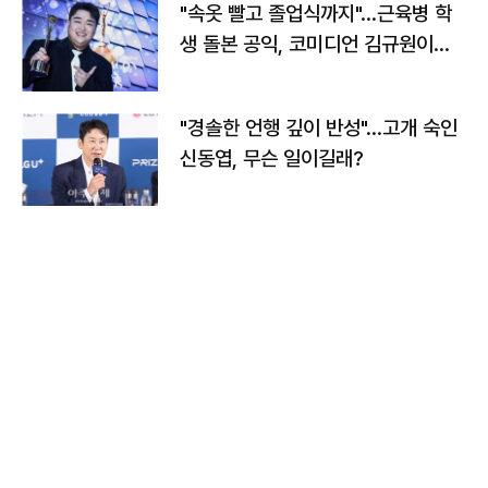
"속옷 빨고 졸업식까지"…근육병 학
생 돌본 공익, 코미디언 김규원이었
다
"경솔한 언행 깊이 반성"…고개 숙인
신동엽, 무슨 일이길래?