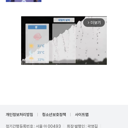
더보기
arrow_forward_ios
Unmute
개인정보처리방침
청소년보호정책
사이트맵
정기간행등록번호 : 서울 아 00493
회장·발행인 : 곽영길