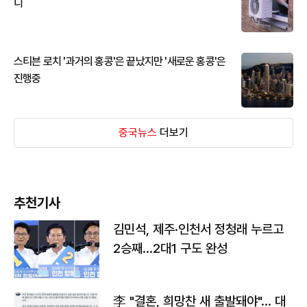
디
스티븐 로치 '과거의 홍콩'은 끝났지만 '새로운 홍콩'은
진행중
중국뉴스
더보기
추천기사
김민석, 제주·인천서 정청래 누르고
2승째…2대1 구도 완성
李 "결혼, 희망찬 새 출발돼야"… 대