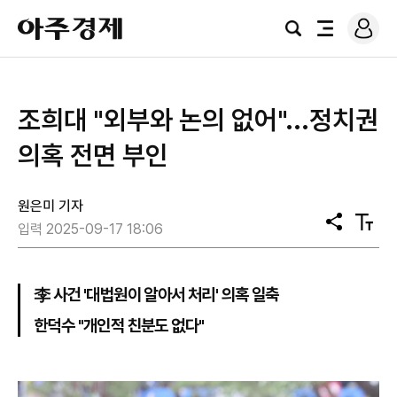
로
아
그
검
전
주
인
색
체
경
메
제
뉴
조희대 "외부와 논의 없어"...정치권
의혹 전면 부인
원은미 기자
공
텍
입력 2025-09-17 18:06
유
스
트
크
기
李 사건 '대법원이 알아서 처리' 의혹 일축
한덕수 "개인적 친분도 없다"