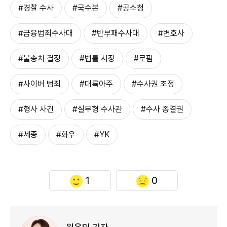
#경찰 수사
#국수본
#공소청
#금융범죄수사대
#반부패수사대
#변호사
#불송치 결정
#법률 시장
#로펌
#사이버 범죄
#대륙아주
#수사권 조정
#형사 사건
#실무형 수사관
#수사 종결권
#세종
#화우
#YK
1
0