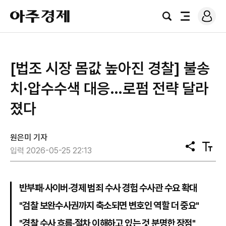
로
아
그
검
전
주
인
색
체
경
메
제
뉴
[법조 시장 몸값 높아진 경찰] 불송
치·압수수색 대응…로펌 전략 달라
졌다
원은미 기자
공
텍
입력 2026-05-25 22:13
유
스
트
크
기
반부패·사이버·경제 범죄 수사 경험 수사관 수요 확대
"검찰 보완수사권까지 축소되면 변호인 역할 더 중요"
"경찰 수사 흐름·절차 이해하고 있는 것 분명한 장점"