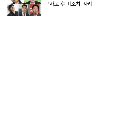
'사고 후 미조치' 사례