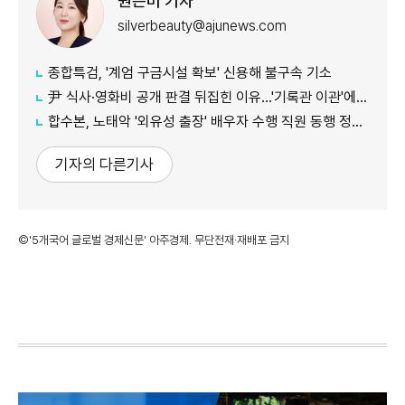
원은미 기자
silverbeauty@ajunews.com
종합특검, '계엄 구금시설 확보' 신용해 불구속 기소
尹 식사·영화비 공개 판결 뒤집힌 이유…'기록관 이관'에 소송 실익 쟁점
합수본, 노태악 '외유성 출장' 배우자 수행 직원 동행 정황 포착
기자의 다른기사
©'5개국어 글로벌 경제신문' 아주경제. 무단전재·재배포 금지