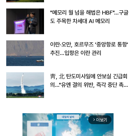
"메모리 월 넘을 해법은 HBF"…구글
도 주목한 차세대 AI 메모리
이란·오만, 호르무즈 '중앙항로 통항'
추진…입항은 이란 관리
靑, 北 탄도미사일에 안보실 긴급회
의…"유엔 결의 위반, 즉각 중단 촉
구"
더보기
arrow_forward_ios