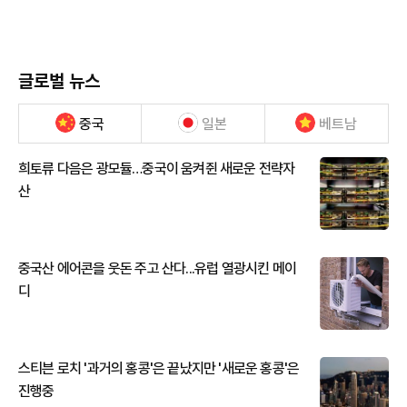
글로벌 뉴스
중국
일본
베트남
희토류 다음은 광모듈…중국이 움켜쥔 새로운 전략자
산
중국산 에어콘을 웃돈 주고 산다...유럽 열광시킨 메이
디
스티븐 로치 '과거의 홍콩'은 끝났지만 '새로운 홍콩'은
진행중