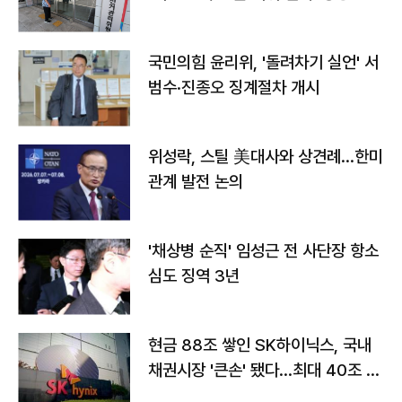
국민의힘 윤리위, '돌려차기 실언' 서
범수·진종오 징계절차 개시
위성락, 스틸 美대사와 상견례…한미
관계 발전 논의
'채상병 순직' 임성근 전 사단장 항소
심도 징역 3년
현금 88조 쌓인 SK하이닉스, 국내
채권시장 '큰손' 됐다…최대 40조 투
자