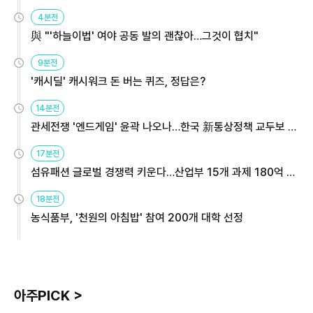
4분전
與 "'하늘이법' 여야 공동 발의 괜찮아…그것이 협치"
9분전
'캐시딜' 캐시워크 돈 버는 퀴즈, 정답은?
14분전
관세전쟁 '엔드게임' 윤곽 나오나…한국 新통상정책 교두보 활
용해야
17분전
섬유패션 글로벌 경쟁력 키운다…산업부 15개 과제 180억 지
원
18분전
농식품부, '천원의 아침밥' 참여 200개 대학 선정
아주PICK >