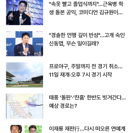
"속옷 빨고 졸업식까지"…근육병 학
생 돌본 공익, 코미디언 김규원이었
다
"경솔한 언행 깊이 반성"…고개 숙인
신동엽, 무슨 일이길래?
프로야구, 주말까지 전 경기 취소…
11일 재개·오후 7시 경기 시작
태풍 '돌핀'·'찬홈' 한반도 빗겨간다…
예상 경로는?
이재룡 재판行…다시 떠오른 연예계