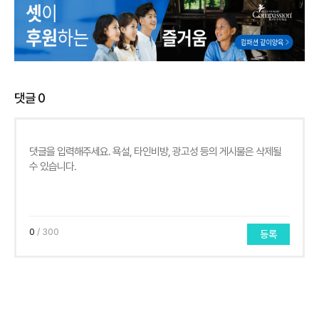
댓글
0
0
/ 300
등록