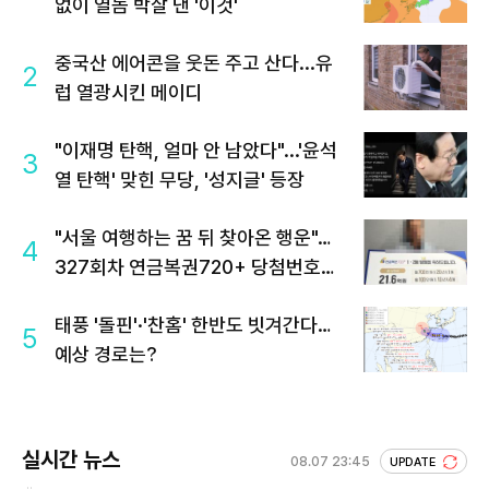
없이 열돔 박살 낸 '이것'
중국산 에어콘을 웃돈 주고 산다...유
2
럽 열광시킨 메이디
"이재명 탄핵, 얼마 안 남았다"...'윤석
3
열 탄핵' 맞힌 무당, '성지글' 등장
"서울 여행하는 꿈 뒤 찾아온 행운"…
4
327회차 연금복권720+ 당첨번호조
회 주목
태풍 '돌핀'·'찬홈' 한반도 빗겨간다…
5
예상 경로는?
실시간 뉴스
08.07 23:45
UPDATE