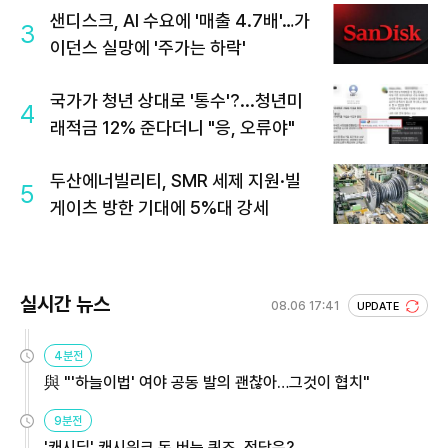
샌디스크, AI 수요에 '매출 4.7배'…가
3
이던스 실망에 '주가는 하락'
국가가 청년 상대로 '통수'?...청년미
4
래적금 12% 준다더니 "응, 오류야"
두산에너빌리티, SMR 세제 지원·빌
5
게이츠 방한 기대에 5%대 강세
실시간 뉴스
08.06 17:41
UPDATE
4분전
與 "'하늘이법' 여야 공동 발의 괜찮아…그것이 협치"
9분전
'캐시딜' 캐시워크 돈 버는 퀴즈, 정답은?