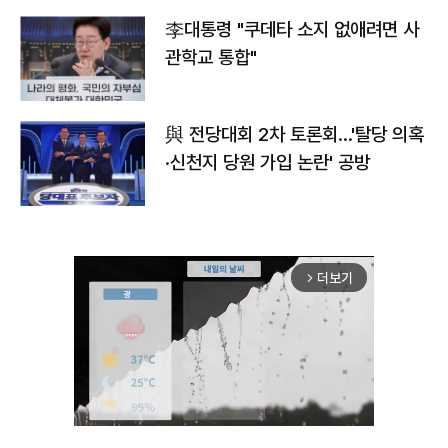
李대통령 "쿠데타 소지 없애려면 사
관학교 통합"
與 전당대회 2차 토론회…'탈당 의혹
·신천지 당원 가입 논란' 공방
더보기
arrow_forward_ios