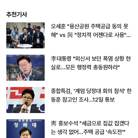
추천기사
오세훈 "용산공원 주택공급 동의 못
해" vs 與 "정치적 어젠다로 사용"
맞불
李대통령 "외신서 보던 폭염 상황 현
실로…모든 행정력 총동원하라"
종합특검, '계엄 당정대 회의 참석' 한
동훈 참고인 조사...12일 통보
靑 홍보수석 "세금으로 집값 잡겠다
는 생각 없어…주택 공급 '속도전'"