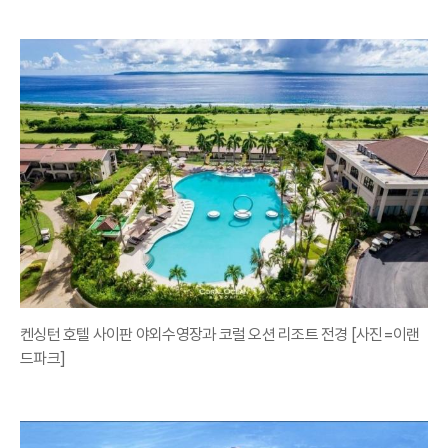
켄싱턴 호텔 사이판 야외수영장과 코럴 오션 리조트 전경 [사진=이랜
드파크]