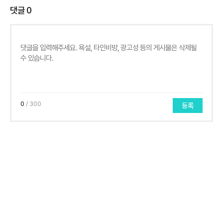
댓글
0
0
/ 300
등록