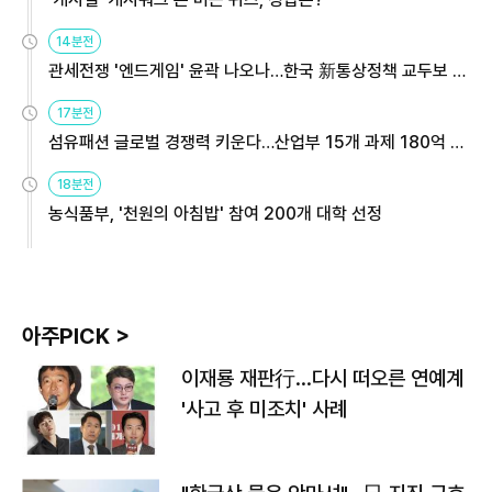
14분전
관세전쟁 '엔드게임' 윤곽 나오나…한국 新통상정책 교두보 활
용해야
17분전
섬유패션 글로벌 경쟁력 키운다…산업부 15개 과제 180억 지
원
18분전
농식품부, '천원의 아침밥' 참여 200개 대학 선정
아주PICK >
이재룡 재판行…다시 떠오른 연예계
'사고 후 미조치' 사례