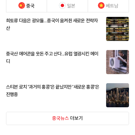
중국
일본
베트남
희토류 다음은 광모듈…중국이 움켜쥔 새로운 전략자
산
중국산 에어콘을 웃돈 주고 산다...유럽 열광시킨 메이
디
스티븐 로치 '과거의 홍콩'은 끝났지만 '새로운 홍콩'은
진행중
중국뉴스
더보기