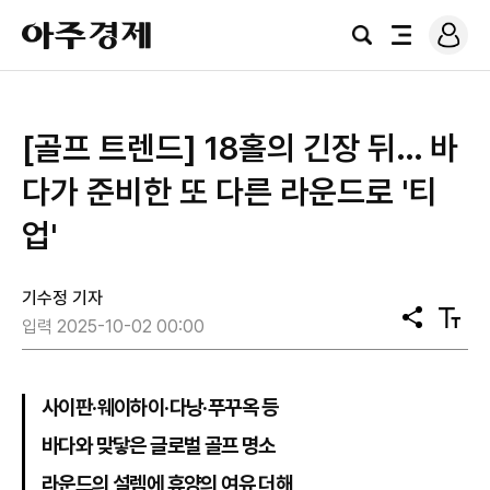
로
아
그
검
전
주
인
색
체
경
메
제
뉴
[골프 트렌드] 18홀의 긴장 뒤… 바
다가 준비한 또 다른 라운드로 '티
업'
기수정 기자
공
텍
입력 2025-10-02 00:00
유
스
트
크
기
사이판·웨이하이·다낭·푸꾸옥 등
바다와 맞닿은 글로벌 골프 명소
라운드의 설렘에 휴양의 여유 더해