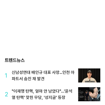
트렌드뉴스
신남성연대 배인규 대표 사망…인천 아
1
파트서 숨진 채 발견
"이재명 탄핵, 얼마 안 남았다"...'윤석
2
열 탄핵' 맞힌 무당, '성지글' 등장