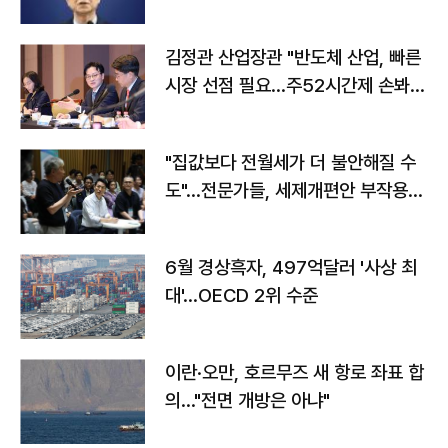
김정관 산업장관 "반도체 산업, 빠른
시장 선점 필요…주52시간제 손봐
야"
"집값보다 전월세가 더 불안해질 수
도"…전문가들, 세제개편안 부작용
우려
6월 경상흑자, 497억달러 '사상 최
대'…OECD 2위 수준
이란·오만, 호르무즈 새 항로 좌표 합
의…"전면 개방은 아냐"