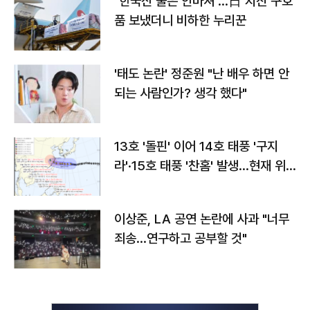
"한국산 물은 안마셔"…日 지진 구호
품 보냈더니 비하한 누리꾼
'태도 논란' 정준원 "난 배우 하면 안
되는 사람인가? 생각 했다"
13호 '돌핀' 이어 14호 태풍 '구지
라'·15호 태풍 '찬홈' 발생…현재 위
치와 이동경로는?
이상준, LA 공연 논란에 사과 "너무
죄송…연구하고 공부할 것"