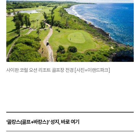
사이판 코럴 오션 리조트 골프장 전경 [사진=이랜드파크]
‘골캉스(골프+바캉스)’ 성지, 바로 여기