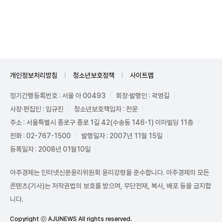
Unmute
개인정보처리방침
청소년보호정책
사이트맵
정기간행등록번호 : 서울 아 00493
회장·발행인 : 곽영길
사장·편집인 : 임규진
청소년보호책임자 : 전운
주소 : 서울특별시 종로구 종로 1길 42(수송동 146-1) 이마빌딩 11층
전화 : 02-767-1500
발행일자 : 2007년 11월 15일
등록일자 : 2008년 01월10일
아주경제는 인터넷신문윤리위원회 윤리강령을 준수합니다. 아주경제의 모든
콘텐츠(기사)는 저작권법의 보호를 받으며, 무단전재, 복사, 배포 등을 금지합
니다.
Copyright ⓒ AJUNEWS All rights reserved.