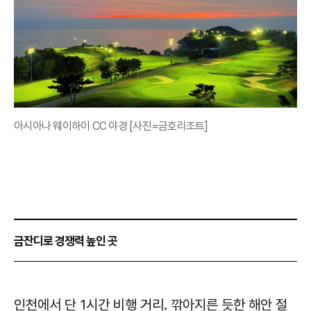
아시아나 웨이하이 CC 야경 [사진=금호리조트]
금잔디로 경쟁력 높인 곳
인천에서 단 1시간 비행 거리. 깎아지른 듯한 해안 절