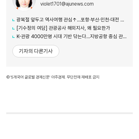
violet1701@ajunews.com
광복절 앞두고 역사여행 관심↑…포항·부산·인천·대전 주목
[기수정의 여담] 관광공사 해외지사, 왜 필요한가
K-관광 4000만명 시대 기반 닦는다…지방공항 중심 관광벨트 조성
기자의 다른기사
©'5개국어 글로벌 경제신문' 아주경제. 무단전재·재배포 금지