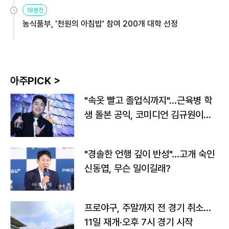
원
18분전
농식품부, '천원의 아침밥' 참여 200개 대학 선정
아주PICK >
"속옷 빨고 졸업식까지"…근육병 학
생 돌본 공익, 코미디언 김규원이었
다
"경솔한 언행 깊이 반성"…고개 숙인
신동엽, 무슨 일이길래?
프로야구, 주말까지 전 경기 취소…
11일 재개·오후 7시 경기 시작