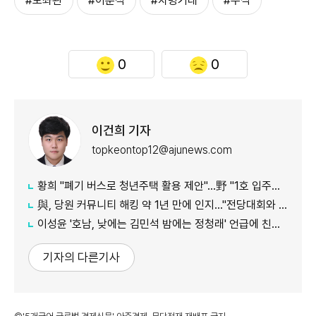
#보좌관
#이춘석
#차명거래
#주식
0
0
이건희 기자
topkeontop12@ajunews.com
황희 "폐기 버스로 청년주택 활용 제안"…野 "1호 입주하라"
與, 당원 커뮤니티 해킹 약 1년 만에 인지…"전당대회와 무관"
이성윤 '호남, 낮에는 김민석 밤에는 정청래' 언급에 친명계 반발…"한심한 수준"
기자의 다른기사