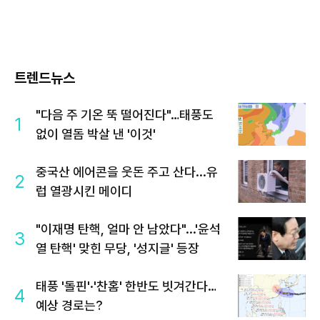
트렌드뉴스
"다음 주 기온 뚝 떨어진다"…태풍도
1
없이 열돔 박살 낸 '이것'
중국산 에어콘을 웃돈 주고 산다...유
2
럽 열광시킨 메이디
"이재명 탄핵, 얼마 안 남았다"...'윤석
3
열 탄핵' 맞힌 무당, '성지글' 등장
태풍 '돌핀'·'찬홈' 한반도 빗겨간다…
4
예상 경로는?