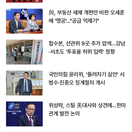
與, 부동산 세제 개편안 비판 오세훈
에 '맹공'…"공급 억제기"
합수본, 선관위 9곳 추가 압색…강남
·서초도 '투표율 허위 입력' 정황
국민의힘 윤리위, '돌려차기 실언' 서
범수·진종오 징계절차 개시
위성락, 스틸 美대사와 상견례…한미
관계 발전 논의