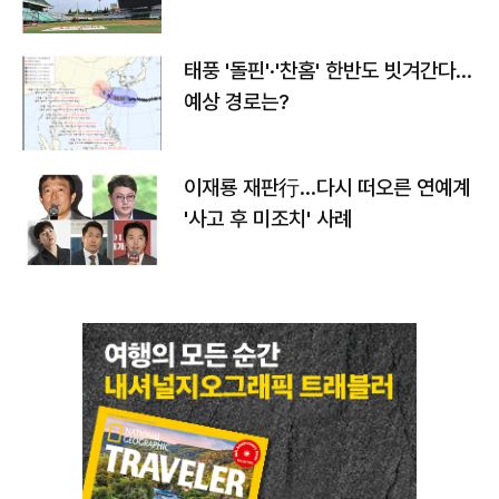
태풍 '돌핀'·'찬홈' 한반도 빗겨간다…
예상 경로는?
이재룡 재판行…다시 떠오른 연예계
'사고 후 미조치' 사례