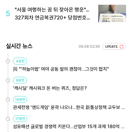
"서울 여행하는 꿈 뒤 찾아온 행운"…
5
327회차 연금복권720+ 당첨번호조
회 주목
실시간 뉴스
08.08 02:39
UPDATE
4분전
與 "'하늘이법' 여야 공동 발의 괜찮아…그것이 협치"
9분전
'캐시딜' 캐시워크 돈 버는 퀴즈, 정답은?
14분전
관세전쟁 '엔드게임' 윤곽 나오나…한국 新통상정책 교두보 활
용해야
17분전
섬유패션 글로벌 경쟁력 키운다…산업부 15개 과제 180억 지