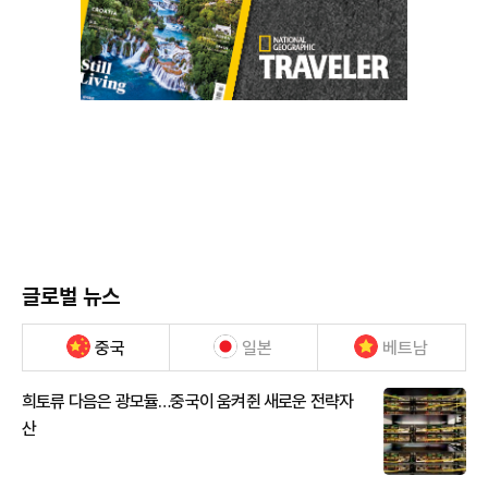
글로벌 뉴스
중국
일본
베트남
희토류 다음은 광모듈…중국이 움켜쥔 새로운 전략자
산