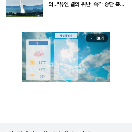
의…"유엔 결의 위반, 즉각 중단 촉
구"
더보기
arrow_forward_ios
Mute