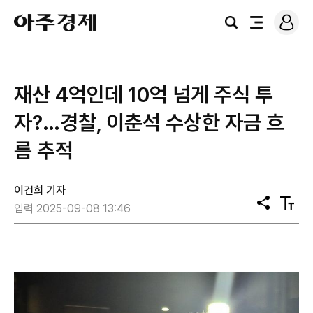
로
아
그
검
전
주
인
색
체
경
메
제
뉴
재산 4억인데 10억 넘게 주식 투
자?…경찰, 이춘석 수상한 자금 흐
름 추적
이건희 기자
공
텍
입력 2025-09-08 13:46
유
스
트
크
기