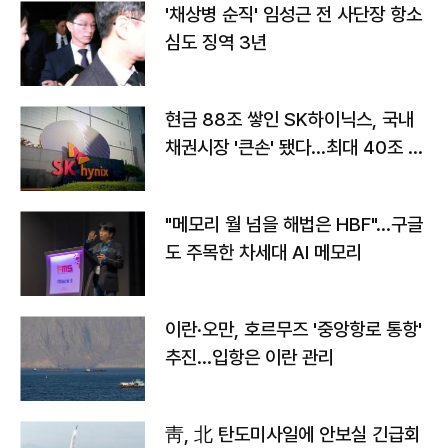
'채상병 순직' 임성근 전 사단장 항소
심도 징역 3년
현금 88조 쌓인 SK하이닉스, 국내
채권시장 '큰손' 됐다…최대 40조 투
자
"메모리 월 넘을 해법은 HBF"…구글
도 주목한 차세대 AI 메모리
이란·오만, 호르무즈 '중앙항로 통항'
추진…입항은 이란 관리
靑, 北 탄도미사일에 안보실 긴급회