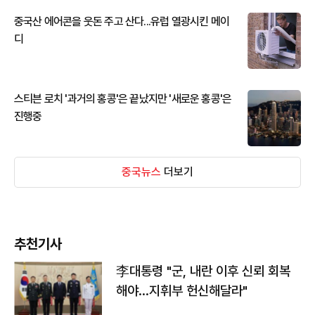
중국산 에어콘을 웃돈 주고 산다...유럽 열광시킨 메이
디
스티븐 로치 '과거의 홍콩'은 끝났지만 '새로운 홍콩'은
진행중
중국뉴스
더보기
추천기사
李대통령 "군, 내란 이후 신뢰 회복
해야…지휘부 헌신해달라"