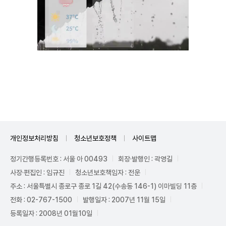
Unmute
개인정보처리방침
청소년보호정책
사이트맵
정기간행등록번호 : 서울 아 00493
회장·발행인 : 곽영길
사장·편집인 : 임규진
청소년보호책임자 : 전운
주소 : 서울특별시 종로구 종로 1길 42(수송동 146-1) 이마빌딩 11층
전화 : 02-767-1500
발행일자 : 2007년 11월 15일
등록일자 : 2008년 01월10일