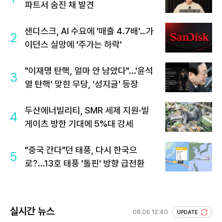
파트서 숨진 채 발견
샌디스크, AI 수요에 '매출 4.7배'…가
2
이던스 실망에 '주가는 하락'
"이재명 탄핵, 얼마 안 남았다"...'윤석
3
열 탄핵' 맞힌 무당, '성지글' 등장
두산에너빌리티, SMR 세제 지원·빌
4
게이츠 방한 기대에 5%대 강세
"중국 간다"던 태풍, 다시 한국으
5
로?...13호 태풍 '돌핀' 방향 급전환
실시간 뉴스
08.06 12:40
UPDATE