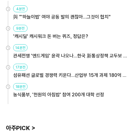
4분전
與 "'하늘이법' 여야 공동 발의 괜찮아…그것이 협치"
9분전
'캐시딜' 캐시워크 돈 버는 퀴즈, 정답은?
14분전
관세전쟁 '엔드게임' 윤곽 나오나…한국 新통상정책 교두보 활
용해야
17분전
섬유패션 글로벌 경쟁력 키운다…산업부 15개 과제 180억 지
원
18분전
농식품부, '천원의 아침밥' 참여 200개 대학 선정
아주PICK >