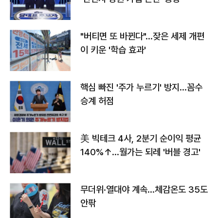
"버티면 또 바뀐다"…잦은 세제 개편
이 키운 '학습 효과'
핵심 빠진 '주가 누르기' 방지…꼼수
승계 허점
美 빅테크 4사, 2분기 순이익 평균
140%↑…월가는 되레 '버블 경고'
무더위·열대야 계속…체감온도 35도
안팎