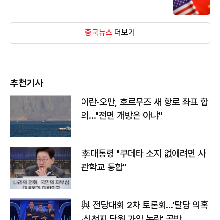
중국뉴스
더보기
추천기사
이란·오만, 호르무즈 새 항로 좌표 합
의…"전면 개방은 아냐"
李대통령 "쿠데타 소지 없애려면 사
관학교 통합"
與 전당대회 2차 토론회…'탈당 의혹
·신천지 당원 가입 논란' 공방