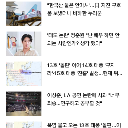
"한국산 물은 안마셔"…日 지진 구호
품 보냈더니 비하한 누리꾼
'태도 논란' 정준원 "난 배우 하면 안
되는 사람인가? 생각 했다"
13호 '돌핀' 이어 14호 태풍 '구지
라'·15호 태풍 '찬홈' 발생…현재 위
치와 이동경로는?
이상준, LA 공연 논란에 사과 "너무
죄송…연구하고 공부할 것"
폭염 몰고 오는 13호 태풍 '돌핀'…이