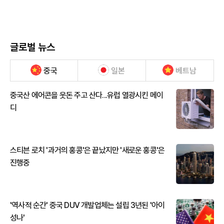
글로벌 뉴스
중국
일본
베트남
중국산 에어콘을 웃돈 주고 산다...유럽 열광시킨 메이
디
스티븐 로치 '과거의 홍콩'은 끝났지만 '새로운 홍콩'은
진행중
'역사적 순간' 중국 DUV 개발업체는 설립 3년된 '아이
성나'