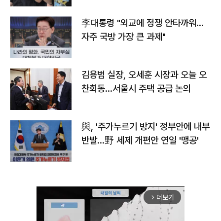
李대통령 "외교에 정쟁 안타까워…
자주 국방 가장 큰 과제"
김용범 실장, 오세훈 시장과 오늘 오
찬회동...서울시 주택 공급 논의
與, '주가누르기 방지' 정부안에 내부
반발…野 세제 개편안 연일 '맹공'
더보기
arrow_forward_ios