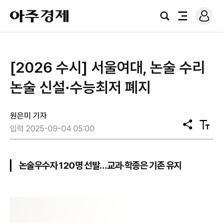
로
아
그
검
전
주
인
색
체
경
메
제
뉴
[2026 수시] 서울여대, 논술 수리
논술 신설·수능최저 폐지
원은미 기자
공
텍
입력 2025-09-04 05:00
유
스
트
크
기
논술우수자 120명 선발…교과·학종은 기존 유지