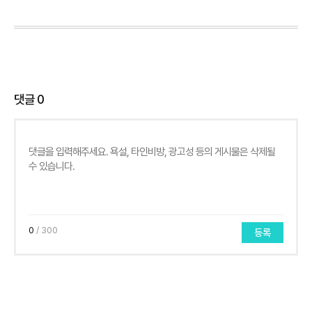
댓글
0
0
/ 300
등록