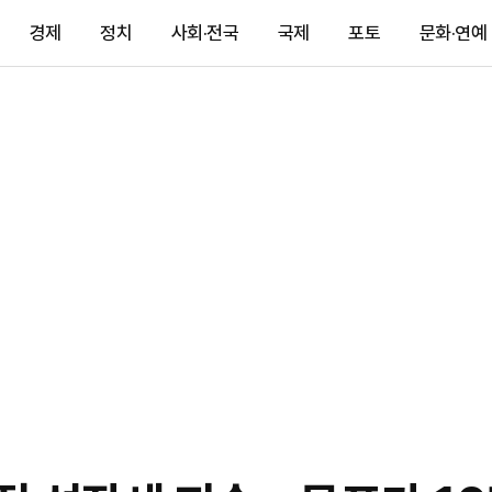
경제
정치
사회·전국
국제
포토
문화·연예