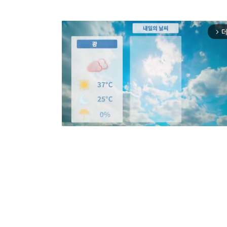
더
arrow_forward_ios
Mut