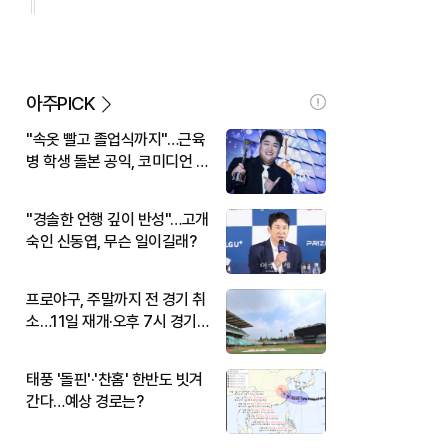
아주PICK
"속옷 빨고 졸업식까지"…근육
병 학생 돌본 공익, 코미디언 김
규원이었다
"경솔한 언행 깊이 반성"…고개
숙인 신동엽, 무슨 일이길래?
프로야구, 주말까지 전 경기 취
소…11일 재개·오후 7시 경기
시작
태풍 '돌핀'·'찬홈' 한반도 빗겨
간다…예상 경로는?