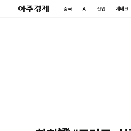
아
중국
AI
산업
재테크
주
경
제