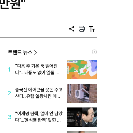
만원"
공
프
텍
유
린
스
트
트
크
기
트렌드 뉴스
"다음 주 기온 뚝 떨어진
1
다"…태풍도 없이 열돔 박
살 낸 '이것'
중국산 에어콘을 웃돈 주고
2
산다...유럽 열광시킨 메이
디
"이재명 탄핵, 얼마 안 남았
3
다"...'윤석열 탄핵' 맞힌 무
당, '성지글' 등장