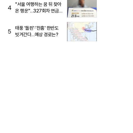
"서울 여행하는 꿈 뒤 찾아
4
온 행운"…327회차 연금
복권720+ 당첨번호조회
주목
태풍 '돌핀'·'찬홈' 한반도
5
빗겨간다…예상 경로는?