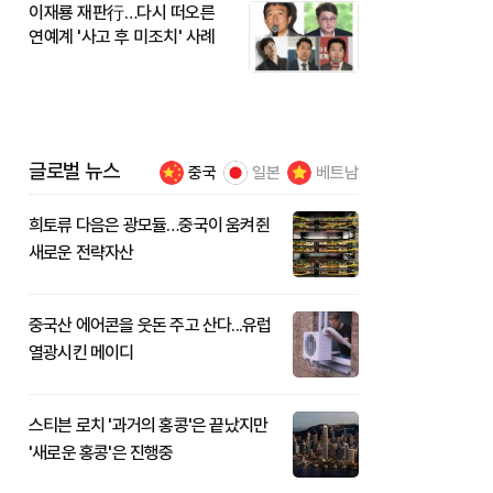
이재룡 재판行…다시 떠오른
연예계 '사고 후 미조치' 사례
글로벌 뉴스
중국
일본
베트남
희토류 다음은 광모듈…중국이 움켜쥔
새로운 전략자산
중국산 에어콘을 웃돈 주고 산다...유럽
열광시킨 메이디
스티븐 로치 '과거의 홍콩'은 끝났지만
'새로운 홍콩'은 진행중