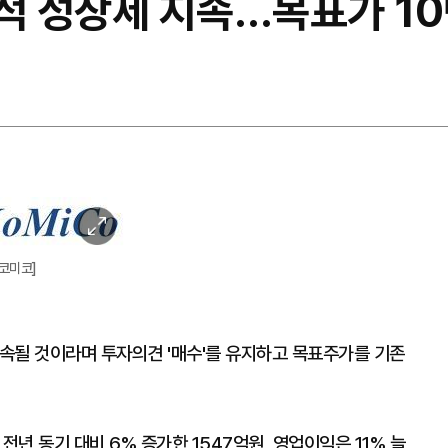
실적 성장세 지속…목표가 10
이
미
코미코]
지
확
대
속될 것이라며 투자의견 '매수'를 유지하고 목표주가를 기존
년 동기 대비 6% 증가한 1547억원, 영업이익은 11% 늘