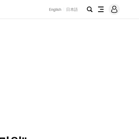
로
English
日本語
그
검
전
인
색
체
메
뉴