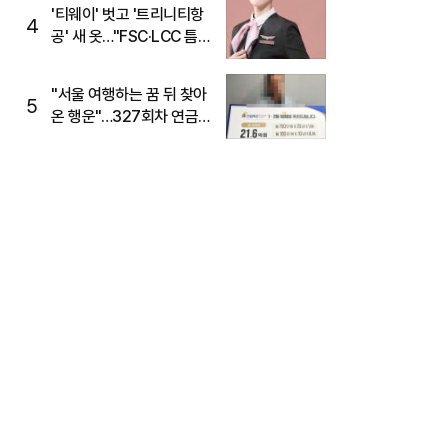
'티웨이' 벗고 '트리니티항
4
공' 새 옷…"FSC·LCC 틈
새, SSC 전략으로 공략"
"서울 여행하는 꿈 뒤 찾아
5
온 행운"…327회차 연금
복권720+ 당첨번호조회
주목