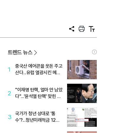
공
프
텍
유
린
스
트
트
크
기
트렌드 뉴스
중국산 에어콘을 웃돈 주고
1
산다...유럽 열광시킨 메이
디
"이재명 탄핵, 얼마 안 남았
2
다"...'윤석열 탄핵' 맞힌 무
당, '성지글' 등장
국가가 청년 상대로 '통
3
수'?...청년미래적금 12%
준다더니 "응, 오류야"