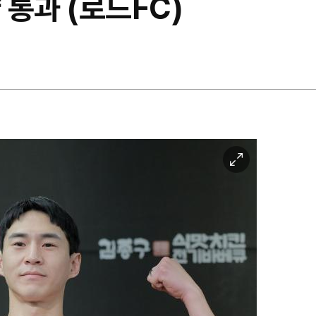
 통과 (로드FC)
이
미
지
확
대