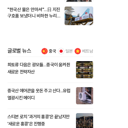
"한국산 물은 안마셔"…日 지진
구호품 보냈더니 비하한 누리
꾼
글로벌 뉴스
중국
일본
베트남
희토류 다음은 광모듈…중국이 움켜쥔
새로운 전략자산
중국산 에어콘을 웃돈 주고 산다...유럽
열광시킨 메이디
스티븐 로치 '과거의 홍콩'은 끝났지만
'새로운 홍콩'은 진행중