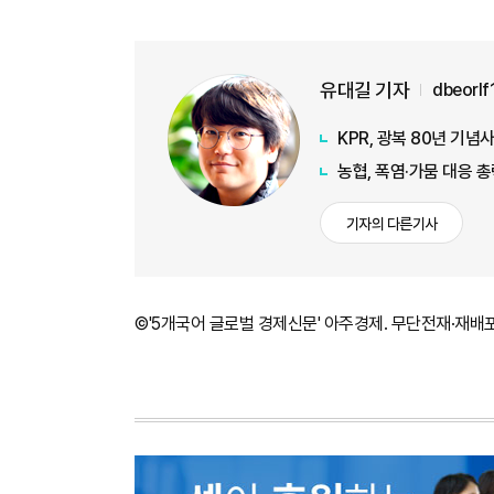
유대길 기자
dbeorl
KPR, 광복 80년 기
농협, 폭염·가뭄 대응 
기자의 다른기사
©'5개국어 글로벌 경제신문' 아주경제. 무단전재·재배