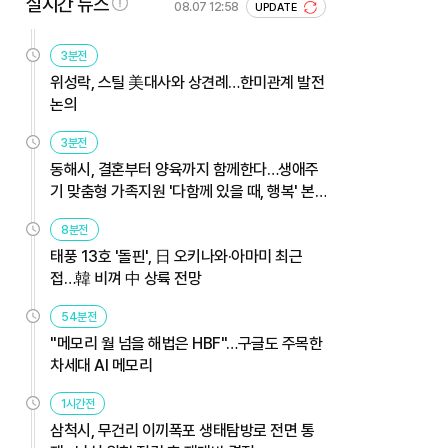
실시간 뉴스
08.07 12:58
UPDATE
3분전
위성락, 스틸 美대사와 상견례…한미관계 발전
논의
3분전
동해시, 결혼부터 양육까지 함께한다…생애주
기 맞춤형 가족지원 '다함께 있을 때, 행복' 본
격 운영
8분전
태풍 13호 '돌핀', 日 오키나와·아마미 최근
접…韓 비껴 中 상륙 전망
54분전
"메모리 월 넘을 해법은 HBF"…구글도 주목한
차세대 AI 메모리
1시간전
삼척시, 무건리 이끼폭포 생태탐방로 전면 통