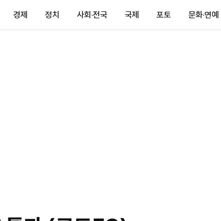
경제
정치
사회·전국
국제
포토
문화·연예