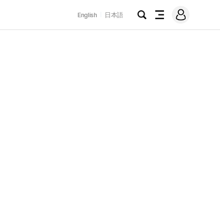
로
English
日本語
그
검
전
인
색
체
메
뉴