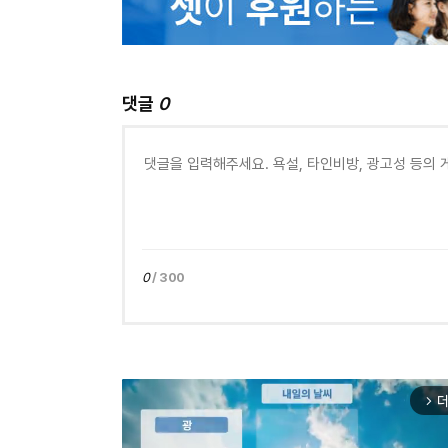
댓글
0
0
/ 300
더
arrow_forward_ios