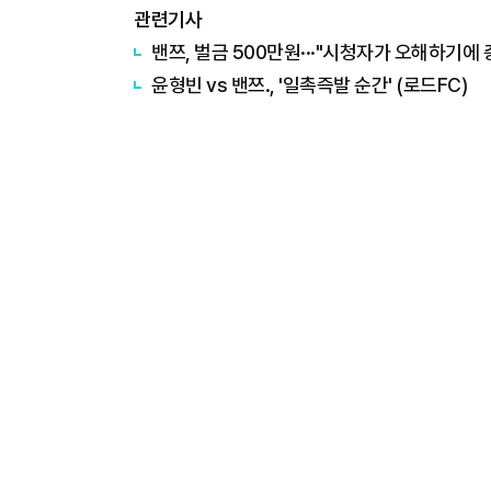
관련기사
밴쯔, 벌금 500만원···"시청자가 오해하기에 
윤형빈 vs 밴쯔., '일촉즉발 순간' (로드FC)