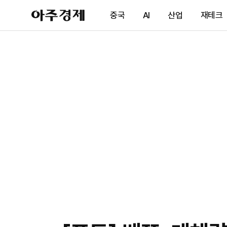
아
중국
AI
산업
재테크
주
경
제