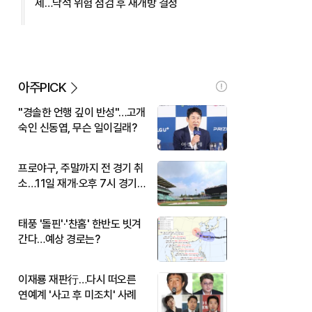
제…낙석 위험 점검 후 재개방 결정
아주PICK
"경솔한 언행 깊이 반성"…고개
숙인 신동엽, 무슨 일이길래?
프로야구, 주말까지 전 경기 취
소…11일 재개·오후 7시 경기
시작
태풍 '돌핀'·'찬홈' 한반도 빗겨
간다…예상 경로는?
이재룡 재판行…다시 떠오른
연예계 '사고 후 미조치' 사례