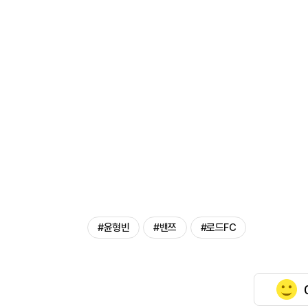
#윤형빈
#밴쯔
#로드FC