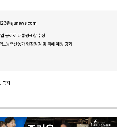
f123@ajunews.com
념사업 공로로 대통령표창 수상
총력...농축산농가 현장점검 및 피해 예방 강화
포 금지