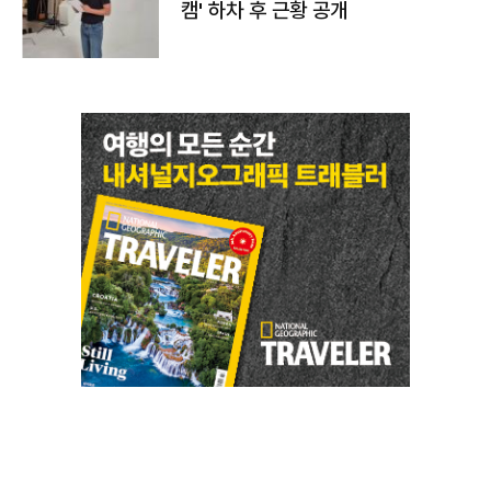
캠' 하차 후 근황 공개