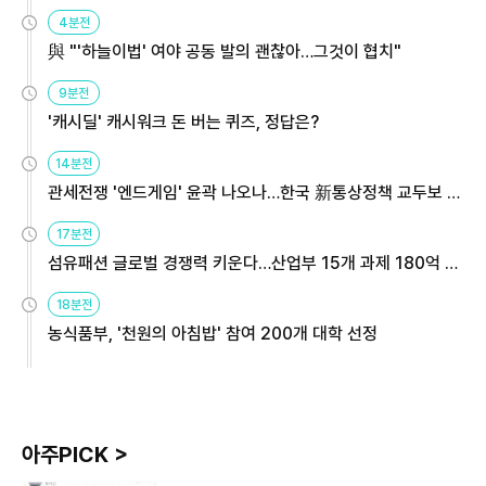
4분전
與 "'하늘이법' 여야 공동 발의 괜찮아…그것이 협치"
9분전
'캐시딜' 캐시워크 돈 버는 퀴즈, 정답은?
14분전
관세전쟁 '엔드게임' 윤곽 나오나…한국 新통상정책 교두보 활
용해야
17분전
섬유패션 글로벌 경쟁력 키운다…산업부 15개 과제 180억 지
원
18분전
농식품부, '천원의 아침밥' 참여 200개 대학 선정
아주PICK >