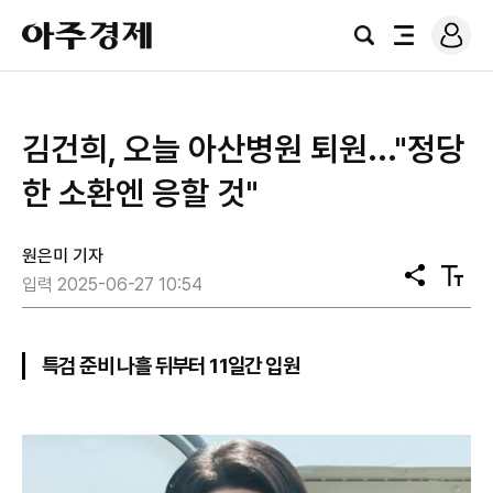
로
아
그
검
전
주
인
색
체
경
메
제
뉴
김건희, 오늘 아산병원 퇴원..."정당
한 소환엔 응할 것"
원은미 기자
공
텍
입력 2025-06-27 10:54
유
스
트
크
기
특검 준비 나흘 뒤부터 11일간 입원