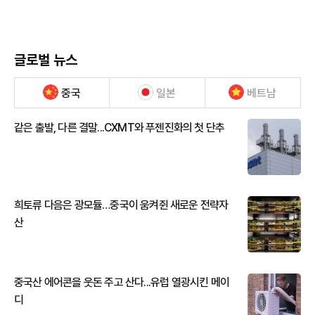
글로벌 뉴스
중국
일본
베트남
같은 출발, 다른 결말...CXMT와 푸젠진화의 첫 단추
희토류 다음은 광모듈…중국이 움켜쥔 새로운 전략자
산
중국산 에어콘을 웃돈 주고 산다...유럽 열광시킨 메이
디