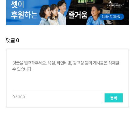
댓글
0
0
/ 300
등록