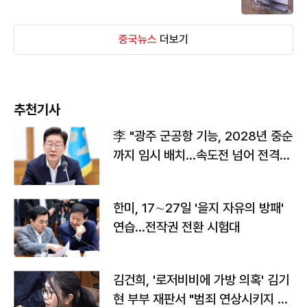
중국뉴스
더보기
추천기사
李 "광주 군공항 기능, 2028년 중순
까지 임시 배치…속도전 넘어 전격
전"
한미, 17∼27일 '을지 자유의 방패'
연습…전작권 전환 시험대
김건희, '로저비비에 가방 의혹' 김기
현 부부 재판서 "범죄 연상시키지 말