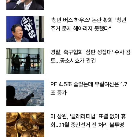
라"
'청년 버스 하우스' 논란 황희 "청년
주거 문제 헤아리지 못했다"
경찰, 축구협회 '심판 성접대' 수사 검
토…공소시효가 관건
PF 4.5조 줄었는데 부실여신은 1.7
조 증가
미 상원, '클래리티법' 표결 없이 휴
회…11월 중간선거 전 처리 불투명