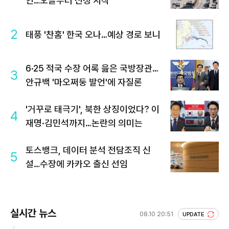
인…오늘부터 신청 시작
2
태풍 '찬홈' 한국 오나…예상 경로 보니
6·25 적국 수장 어록 읊은 국방장관…
3
안규백 '마오쩌둥 발언'에 자질론
'거꾸로 태극기', 북한 상징이었다? 이
4
재명·김민석까지…논란의 의미는
토스뱅크, 데이터 분석 전담조직 신
5
설…수장에 카카오 출신 선임
실시간 뉴스
08.10 20:51
UPDATE