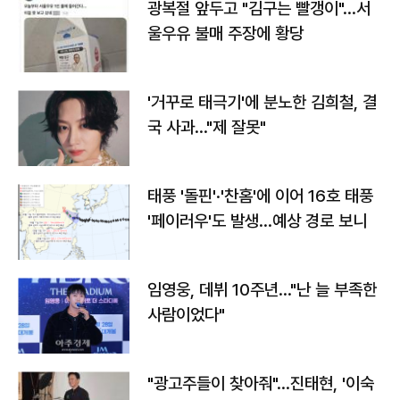
광복절 앞두고 "김구는 빨갱이"…서
울우유 불매 주장에 황당
'거꾸로 태극기'에 분노한 김희철, 결
국 사과…"제 잘못"
태풍 '돌핀'·'찬홈'에 이어 16호 태풍
'페이러우'도 발생…예상 경로 보니
임영웅, 데뷔 10주년…"난 늘 부족한
사람이었다"
"광고주들이 찾아줘"…진태현, '이숙