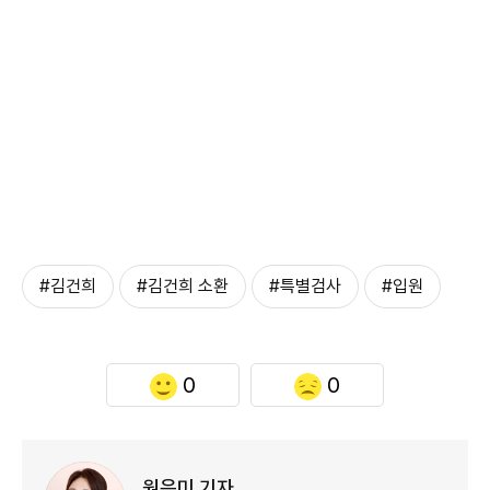
#김건희
#김건희 소환
#특별검사
#입원
0
0
원은미 기자