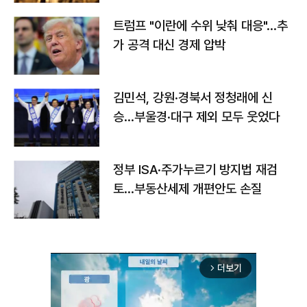
트럼프 "이란에 수위 낮춰 대응"…추
가 공격 대신 경제 압박
김민석, 강원·경북서 정청래에 신
승…부울경·대구 제외 모두 웃었다
정부 ISA·주가누르기 방지법 재검
토…부동산세제 개편안도 손질
더보기
arrow_forward_ios