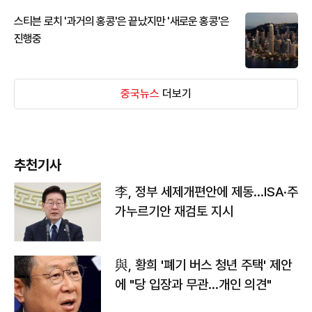
스티븐 로치 '과거의 홍콩'은 끝났지만 '새로운 홍콩'은
진행중
중국뉴스
더보기
추천기사
李, 정부 세제개편안에 제동…ISA·주
가누르기안 재검토 지시
與, 황희 '폐기 버스 청년 주택' 제안
에 "당 입장과 무관…개인 의견"