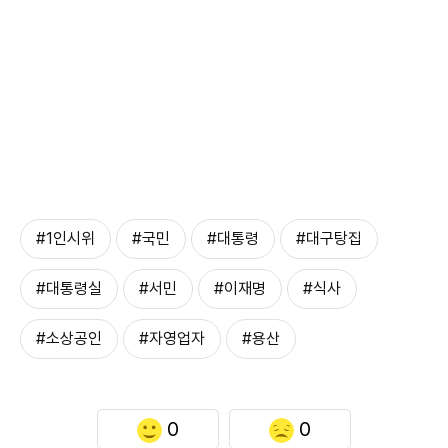
#1인시위
#국민
#대통령
#대구탕집
#대통령실
#서민
#이재명
#식사
#소상공인
#자영업자
#용산
0
0