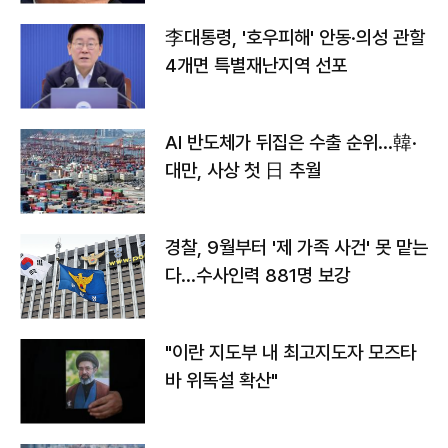
李대통령, '호우피해' 안동·의성 관할
4개면 특별재난지역 선포
AI 반도체가 뒤집은 수출 순위…韓·
대만, 사상 첫 日 추월
경찰, 9월부터 '제 가족 사건' 못 맡는
다…수사인력 881명 보강
"이란 지도부 내 최고지도자 모즈타
바 위독설 확산"