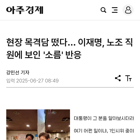
로
아
그
검
전
주
인
색
체
경
메
제
뉴
현장 목격담 떴다... 이재명, 노조 직
원에 보인 '소름' 반응
강민선 기자
공
텍
입력 2025-06-27 08:49
유
스
트
크
기