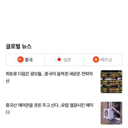
글로벌 뉴스
중국
일본
베트남
희토류 다음은 광모듈…중국이 움켜쥔 새로운 전략자
산
중국산 에어콘을 웃돈 주고 산다...유럽 열광시킨 메이
디