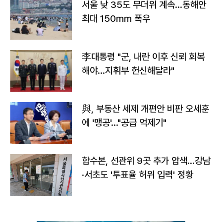
서울 낮 35도 무더위 계속…동해안
최대 150㎜ 폭우
李대통령 "군, 내란 이후 신뢰 회복
해야…지휘부 헌신해달라"
與, 부동산 세제 개편안 비판 오세훈
에 '맹공'…"공급 억제기"
합수본, 선관위 9곳 추가 압색…강남
·서초도 '투표율 허위 입력' 정황