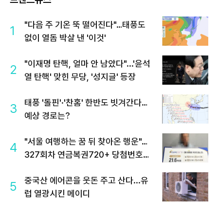
"다음 주 기온 뚝 떨어진다"…태풍도
1
없이 열돔 박살 낸 '이것'
"이재명 탄핵, 얼마 안 남았다"...'윤석
2
열 탄핵' 맞힌 무당, '성지글' 등장
태풍 '돌핀'·'찬홈' 한반도 빗겨간다…
3
예상 경로는?
"서울 여행하는 꿈 뒤 찾아온 행운"…
4
327회차 연금복권720+ 당첨번호조
회 주목
중국산 에어콘을 웃돈 주고 산다...유
5
럽 열광시킨 메이디