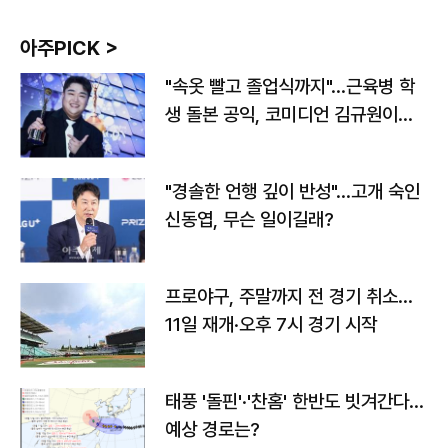
아주PICK >
"속옷 빨고 졸업식까지"…근육병 학
생 돌본 공익, 코미디언 김규원이었
다
"경솔한 언행 깊이 반성"…고개 숙인
신동엽, 무슨 일이길래?
프로야구, 주말까지 전 경기 취소…
11일 재개·오후 7시 경기 시작
태풍 '돌핀'·'찬홈' 한반도 빗겨간다…
예상 경로는?