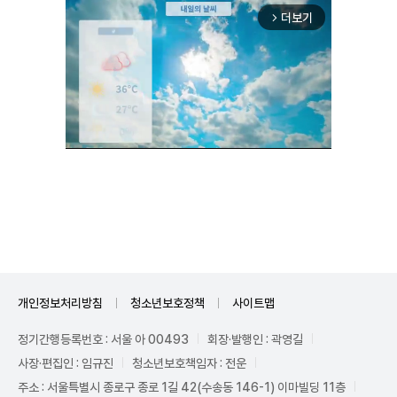
더보기
arrow_forward_ios
Unmute
개인정보처리방침
청소년보호정책
사이트맵
정기간행등록번호 : 서울 아 00493
회장·발행인 : 곽영길
사장·편집인 : 임규진
청소년보호책임자 : 전운
주소 : 서울특별시 종로구 종로 1길 42(수송동 146-1) 이마빌딩 11층