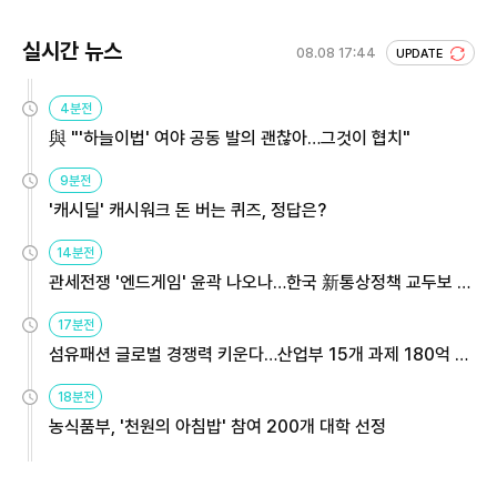
실시간 뉴스
08.08 17:44
UPDATE
4분전
與 "'하늘이법' 여야 공동 발의 괜찮아…그것이 협치"
9분전
'캐시딜' 캐시워크 돈 버는 퀴즈, 정답은?
14분전
관세전쟁 '엔드게임' 윤곽 나오나…한국 新통상정책 교두보 활
용해야
17분전
섬유패션 글로벌 경쟁력 키운다…산업부 15개 과제 180억 지
원
18분전
농식품부, '천원의 아침밥' 참여 200개 대학 선정