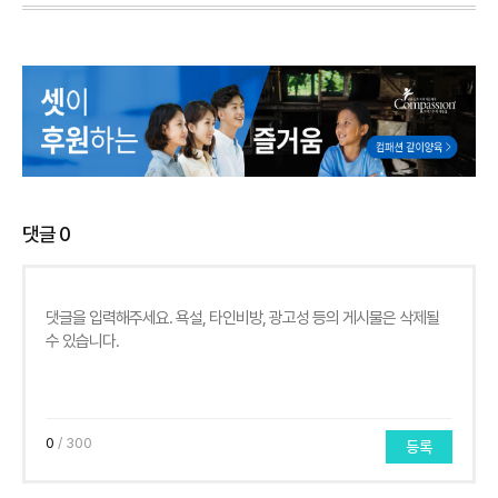
댓글
0
0
/ 300
등록