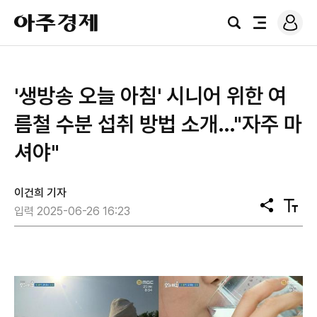
로
아
그
검
전
주
인
색
체
경
메
제
뉴
'생방송 오늘 아침' 시니어 위한 여
름철 수분 섭취 방법 소개…"자주 마
셔야"
이건희 기자
공
텍
입력 2025-06-26 16:23
유
스
트
크
기