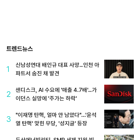
트렌드뉴스
신남성연대 배인규 대표 사망…인천 아
1
파트서 숨진 채 발견
샌디스크, AI 수요에 '매출 4.7배'…가
2
이던스 실망에 '주가는 하락'
"이재명 탄핵, 얼마 안 남았다"...'윤석
3
열 탄핵' 맞힌 무당, '성지글' 등장
두산에너빌리티, SMR 세제 지원·빌