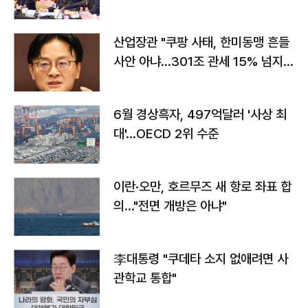
야"
산업장관 "쿠팡 사태, 한미동맹 흔들
사안 아냐…301조 관세 15% 넘지
않도록 협의"
6월 경상흑자, 497억달러 '사상 최
대'…OECD 2위 수준
이란·오만, 호르무즈 새 항로 좌표 합
의…"전면 개방은 아냐"
李대통령 "쿠데타 소지 없애려면 사
관학교 통합"