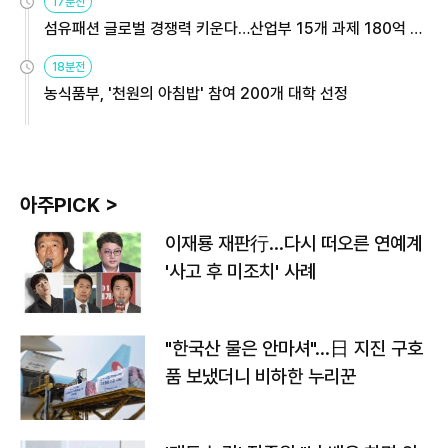
17분전
섬유패션 글로벌 경쟁력 키운다…산업부 15개 과제 180억 지
원
18분전
농식품부, '천원의 아침밥' 참여 200개 대학 선정
아주PICK >
이재룡 재판行…다시 떠오른 연예계
'사고 후 미조치' 사례
"한국산 물은 안마셔"…日 지진 구호
품 보냈더니 비하한 누리꾼