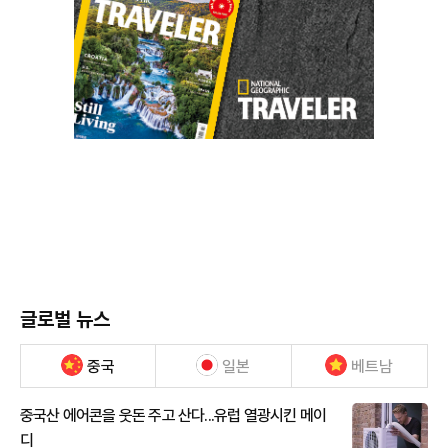
글로벌 뉴스
중국
일본
베트남
중국산 에어콘을 웃돈 주고 산다...유럽 열광시킨 메이
디