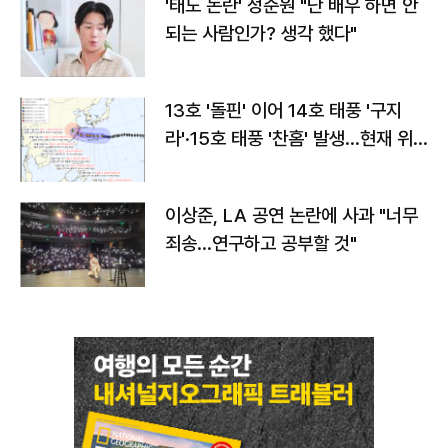
'태도 논란' 정준원 "난 배우 하면 안
되는 사람인가? 생각 했다"
13호 '돌핀' 이어 14호 태풍 '구지
라'·15호 태풍 '찬홈' 발생…현재 위
치와 이동경로는?
이상준, LA 공연 논란에 사과 "너무
죄송…연구하고 공부할 것"