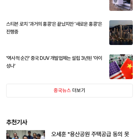
스티븐 로치 '과거의 홍콩'은 끝났지만 '새로운 홍콩'은
진행중
'역사적 순간' 중국 DUV 개발업체는 설립 3년된 '아이
성나'
중국뉴스
더보기
추천기사
오세훈 "용산공원 주택공급 동의 못