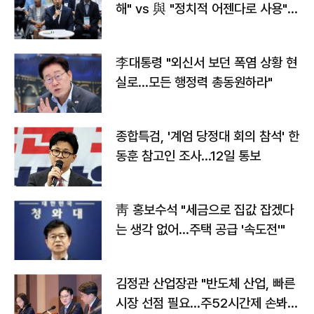
해" vs 與 "정치적 어젠다로 사용"
맞불
李대통령 "외신서 보던 폭염 상황 현
실로…모든 행정력 총동원하라"
종합특검, '계엄 당정대 회의 참석' 한
동훈 참고인 조사...12일 통보
靑 홍보수석 "세금으로 집값 잡겠다
는 생각 없어…주택 공급 '속도전'"
김정관 산업장관 "반도체 산업, 빠른
시장 선점 필요…주52시간제 손봐