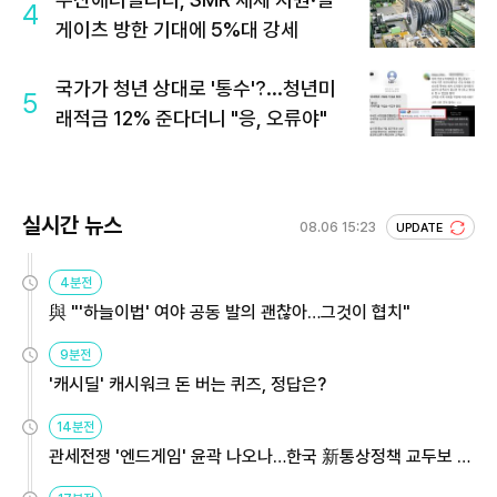
4
게이츠 방한 기대에 5%대 강세
국가가 청년 상대로 '통수'?...청년미
5
래적금 12% 준다더니 "응, 오류야"
실시간 뉴스
08.06 15:23
UPDATE
4분전
與 "'하늘이법' 여야 공동 발의 괜찮아…그것이 협치"
9분전
'캐시딜' 캐시워크 돈 버는 퀴즈, 정답은?
14분전
관세전쟁 '엔드게임' 윤곽 나오나…한국 新통상정책 교두보 활
용해야