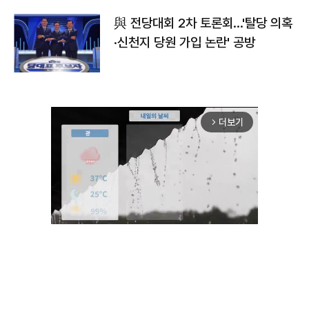
與 전당대회 2차 토론회…'탈당 의혹
·신천지 당원 가입 논란' 공방
더보기
arrow_forward_ios
Unmute