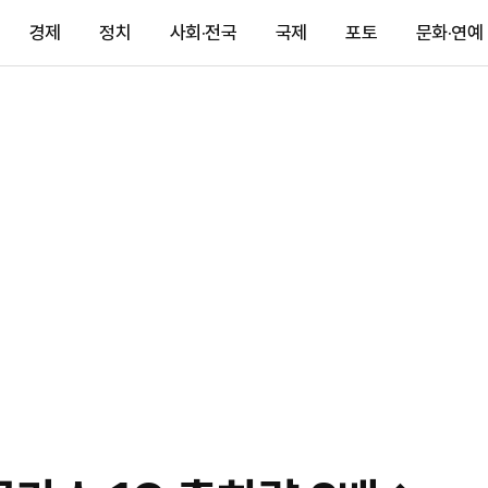
경제
정치
사회·전국
국제
포토
문화·연예