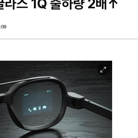
글라스 1Q 출하량 2배↑
:09
이
미
지
확
대