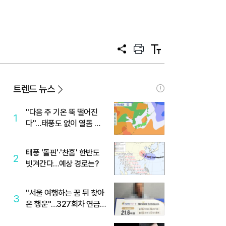
공
프
텍
유
린
스
트
트
크
기
트렌드 뉴스
"다음 주 기온 뚝 떨어진
1
다"…태풍도 없이 열돔 박
살 낸 '이것'
태풍 '돌핀'·'찬홈' 한반도
2
빗겨간다…예상 경로는?
"서울 여행하는 꿈 뒤 찾아
3
온 행운"…327회차 연금
복권720+ 당첨번호조회