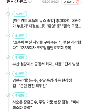
실시간 뉴스
08.09 04:24
UPDATE
7시간전
[아주경제 오늘의 뉴스 종합] 李대통령 'ISA·주
가 누르기' 재검토…與 "환영" 野 "졸속 국정"
外
8시간전
"호수에 빠진 지인들 구해주는 꿈, 행운 직감했
다"…1236회차 로또당첨번호조회 주목
8시간전
부산 철강제조 공장서 화재…대응 1단계 발령
9시간전
명현관 해남군수, 주말 폭염·가뭄 현장점
검…"군민 안전 최우선"
9시간전
사순문 장흥군수, 주말 가뭄 현장 점검…"피해
최소화 총력"