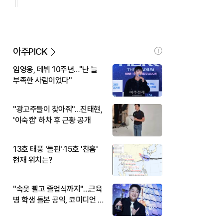
아주PICK
임영웅, 데뷔 10주년…"난 늘
부족한 사람이었다"
"광고주들이 찾아줘"…진태현,
'이숙캠' 하차 후 근황 공개
13호 태풍 '돌핀'·15호 '찬홈'
현재 위치는?
"속옷 빨고 졸업식까지"…근육
병 학생 돌본 공익, 코미디언 김
규원이었다