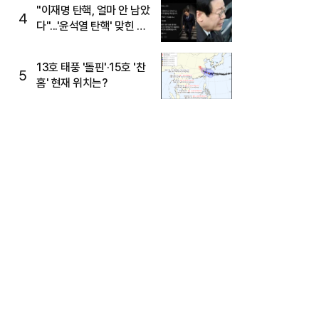
주목
"이재명 탄핵, 얼마 안 남았
4
다"...'윤석열 탄핵' 맞힌 무
당, '성지글' 등장
13호 태풍 '돌핀'·15호 '찬
5
홈' 현재 위치는?