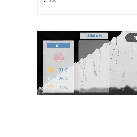
0
/ 300
더
arrow_forward_ios
Mut