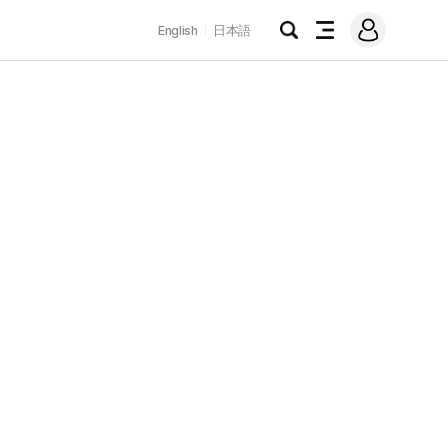
로
English
日本語
그
검
전
인
색
체
메
뉴