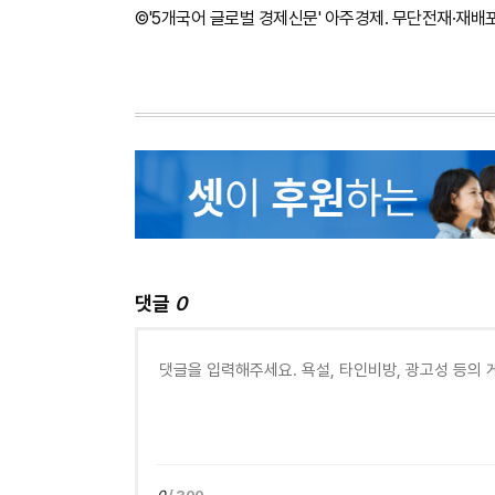
©'5개국어 글로벌 경제신문' 아주경제. 무단전재·재배
댓글
0