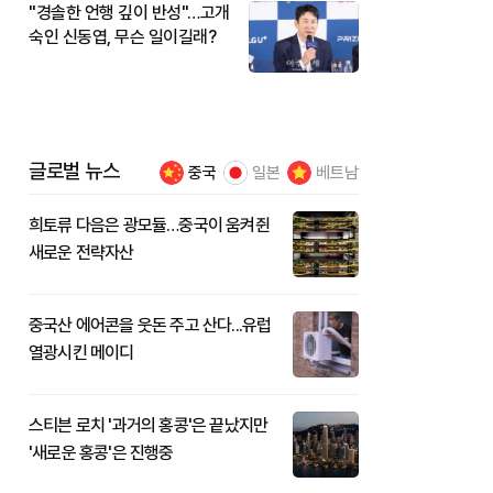
"경솔한 언행 깊이 반성"…고개
숙인 신동엽, 무슨 일이길래?
글로벌 뉴스
중국
일본
베트남
희토류 다음은 광모듈…중국이 움켜쥔
새로운 전략자산
중국산 에어콘을 웃돈 주고 산다...유럽
열광시킨 메이디
스티븐 로치 '과거의 홍콩'은 끝났지만
'새로운 홍콩'은 진행중