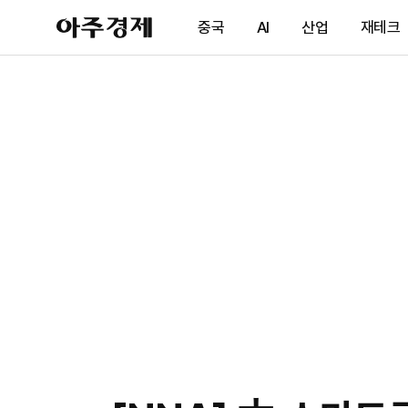
아
중국
AI
산업
재테크
주
경
제