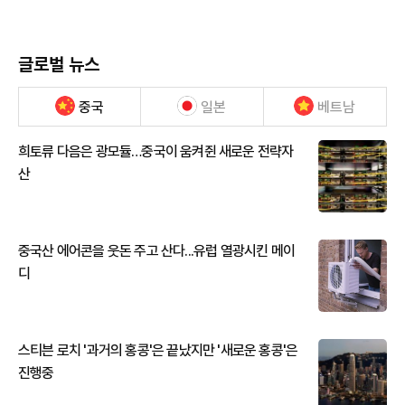
글로벌 뉴스
중국
일본
베트남
희토류 다음은 광모듈…중국이 움켜쥔 새로운 전략자
산
중국산 에어콘을 웃돈 주고 산다...유럽 열광시킨 메이
디
스티븐 로치 '과거의 홍콩'은 끝났지만 '새로운 홍콩'은
진행중