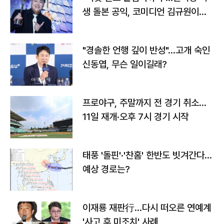
생 돌본 공익, 코미디언 김규원이었
다
"경솔한 언행 깊이 반성"…고개 숙인
신동엽, 무슨 일이길래?
프로야구, 주말까지 전 경기 취소…
11일 재개·오후 7시 경기 시작
태풍 '돌핀'·'찬홈' 한반도 빗겨간다…
예상 경로는?
이재룡 재판行…다시 떠오른 연예계
'사고 후 미조치' 사례