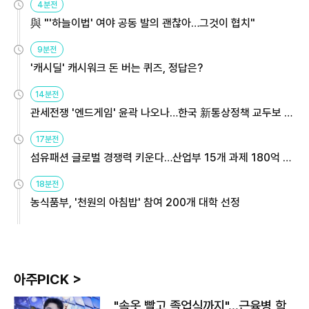
4분전
與 "'하늘이법' 여야 공동 발의 괜찮아…그것이 협치"
9분전
'캐시딜' 캐시워크 돈 버는 퀴즈, 정답은?
14분전
관세전쟁 '엔드게임' 윤곽 나오나…한국 新통상정책 교두보 활
용해야
17분전
섬유패션 글로벌 경쟁력 키운다…산업부 15개 과제 180억 지
원
18분전
농식품부, '천원의 아침밥' 참여 200개 대학 선정
아주PICK >
"속옷 빨고 졸업식까지"…근육병 학