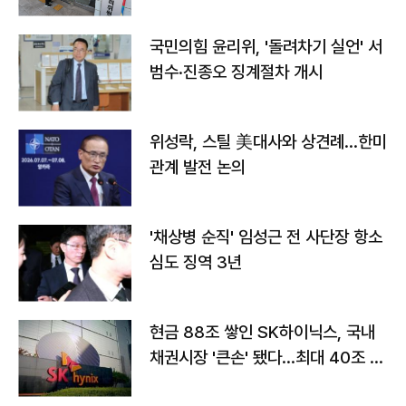
국민의힘 윤리위, '돌려차기 실언' 서
범수·진종오 징계절차 개시
위성락, 스틸 美대사와 상견례…한미
관계 발전 논의
'채상병 순직' 임성근 전 사단장 항소
심도 징역 3년
현금 88조 쌓인 SK하이닉스, 국내
채권시장 '큰손' 됐다…최대 40조 투
자