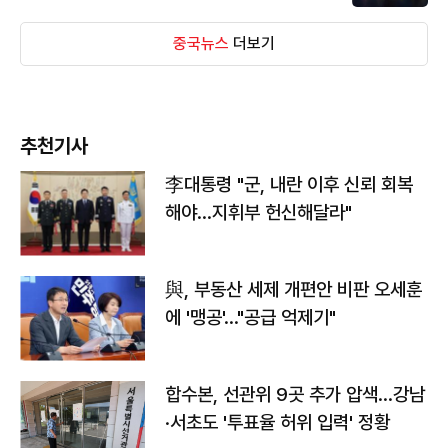
중국뉴스
더보기
추천기사
李대통령 "군, 내란 이후 신뢰 회복
해야…지휘부 헌신해달라"
與, 부동산 세제 개편안 비판 오세훈
에 '맹공'…"공급 억제기"
합수본, 선관위 9곳 추가 압색…강남
·서초도 '투표율 허위 입력' 정황