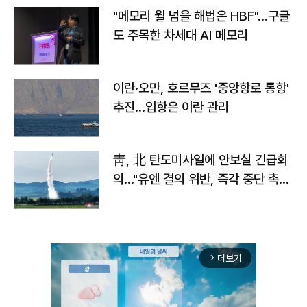
"메모리 월 넘을 해법은 HBF"…구글
도 주목한 차세대 AI 메모리
이란·오만, 호르무즈 '중앙항로 통항'
추진…입항은 이란 관리
靑, 北 탄도미사일에 안보실 긴급회
의…"유엔 결의 위반, 즉각 중단 촉
구"
더보기
arrow_forward_ios