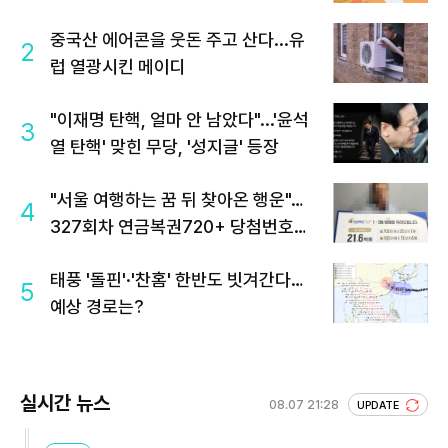
중국산 에어콘을 웃돈 주고 산다...유
2
럽 열광시킨 메이디
"이재명 탄핵, 얼마 안 남았다"...'윤석
3
열 탄핵' 맞힌 무당, '성지글' 등장
"서울 여행하는 꿈 뒤 찾아온 행운"…
4
327회차 연금복권720+ 당첨번호조
회 주목
태풍 '돌핀'·'찬홈' 한반도 빗겨간다…
5
예상 경로는?
실시간 뉴스
08.07 21:28
UPDATE