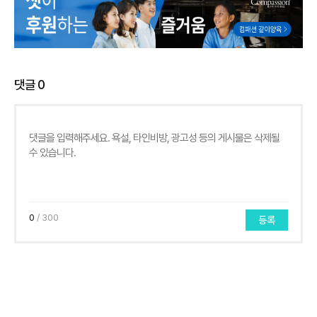
댓글
0
0
/ 300
등록