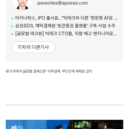
jeewonlee@ajunews.com
마키나락스, IPO 출사표…"빅테크와 다른 '현장형 AI'로 승부"
삼성SDS, 예탁결제원 '토큰증권 플랫폼' 구축 사업 수주
[글로벌 테크뷰] 빅테크 CTO들, 직함 떼고 엔지니어로 유턴...'앤트로픽행 러시' 이유는
기자의 다른기사
©'5개국어 글로벌 경제신문' 아주경제. 무단전재·재배포 금지