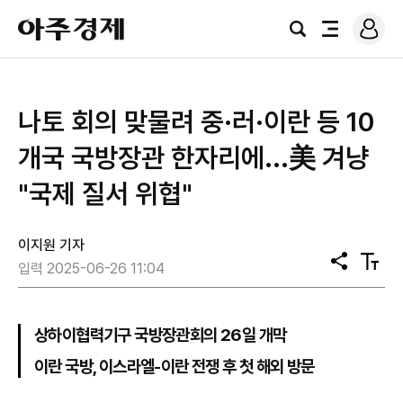
로
아
그
검
전
주
인
색
체
경
메
제
뉴
나토 회의 맞물려 중·러·이란 등 10
개국 국방장관 한자리에...美 겨냥
"국제 질서 위협"
이지원 기자
공
텍
입력 2025-06-26 11:04
유
스
트
크
기
상하이협력기구 국방장관회의 26일 개막
이란 국방, 이스라엘-이란 전쟁 후 첫 해외 방문