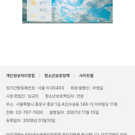
Unmute
개인정보처리방침
청소년보호정책
사이트맵
정기간행등록번호 : 서울 아 00493
회장·발행인 : 곽영길
사장·편집인 : 임규진
청소년보호책임자 : 전운
주소 : 서울특별시 종로구 종로 1길 42(수송동 146-1) 이마빌딩 11층
전화 : 02-767-1500
발행일자 : 2007년 11월 15일
등록일자 : 2008년 01월10일
아주경제는 인터넷신문윤리위원회 윤리강령을 준수합니다. 아주경제의 모든