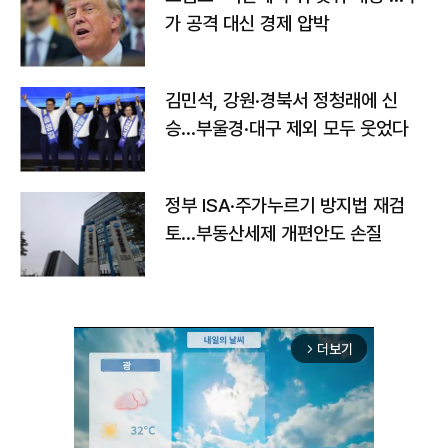
가 공격 대신 경제 압박
김민석, 강원·경북서 정청래에 신
승…부울경·대구 제외 모두 웃었다
정부 ISA·주가누르기 방지법 재검
토…부동산세제 개편안도 손질
더보기
arrow_forward_ios