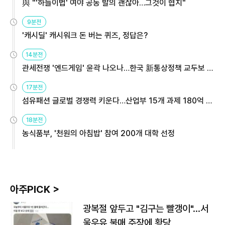
與 "'하늘이법' 여야 공동 발의 괜찮아…그것이 협치"
9분전
'캐시딜' 캐시워크 돈 버는 퀴즈, 정답은?
14분전
관세전쟁 '엔드게임' 윤곽 나오나…한국 新통상정책 교두보 활
용해야
17분전
섬유패션 글로벌 경쟁력 키운다…산업부 15개 과제 180억 지
원
18분전
농식품부, '천원의 아침밥' 참여 200개 대학 선정
아주PICK >
광복절 앞두고 "김구는 빨갱이"…서
울우유 불매 주장에 황당