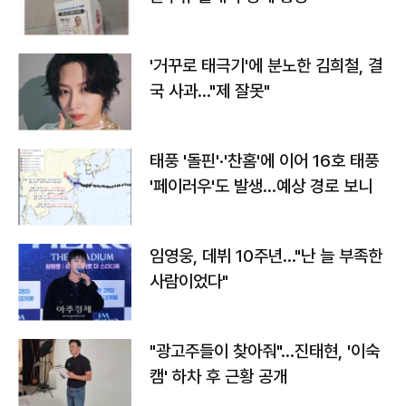
'거꾸로 태극기'에 분노한 김희철, 결
국 사과…"제 잘못"
태풍 '돌핀'·'찬홈'에 이어 16호 태풍
'페이러우'도 발생…예상 경로 보니
임영웅, 데뷔 10주년…"난 늘 부족한
사람이었다"
"광고주들이 찾아줘"…진태현, '이숙
캠' 하차 후 근황 공개