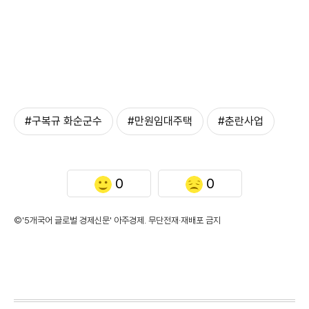
#구복규 화순군수
#만원임대주택
#춘란사업
0
0
©'5개국어 글로벌 경제신문' 아주경제. 무단전재·재배포 금지