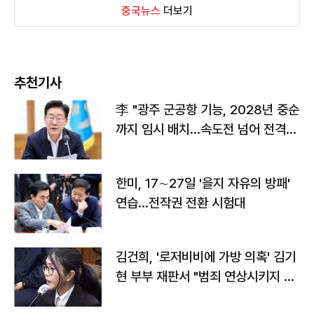
중국뉴스
더보기
추천기사
李 "광주 군공항 기능, 2028년 중순
까지 임시 배치…속도전 넘어 전격
전"
한미, 17∼27일 '을지 자유의 방패'
연습…전작권 전환 시험대
김건희, '로저비비에 가방 의혹' 김기
현 부부 재판서 "범죄 연상시키지 말
라"