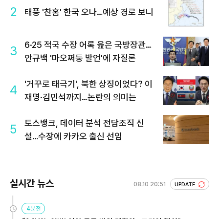
2
태풍 '찬홈' 한국 오나…예상 경로 보니
6·25 적국 수장 어록 읊은 국방장관…
3
안규백 '마오쩌둥 발언'에 자질론
'거꾸로 태극기', 북한 상징이었다? 이
4
재명·김민석까지…논란의 의미는
토스뱅크, 데이터 분석 전담조직 신
5
설…수장에 카카오 출신 선임
실시간 뉴스
08.10 20:51
UPDATE
4분전