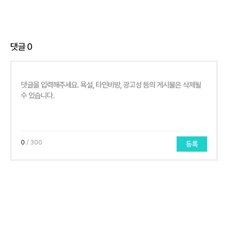
댓글
0
0
/ 300
등록