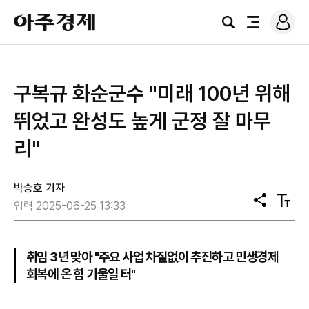
로
아
그
검
전
주
인
색
체
경
메
제
뉴
구복규 화순군수 "미래 100년 위해
뛰었고 완성도 높게 군정 잘 마무
리"
박승호 기자
공
텍
입력 2025-06-25 13:33
유
스
트
크
기
취임 3년 맞아 "주요 사업 차질없이 추진하고 민생경제
회복에 온 힘 기울일 터"