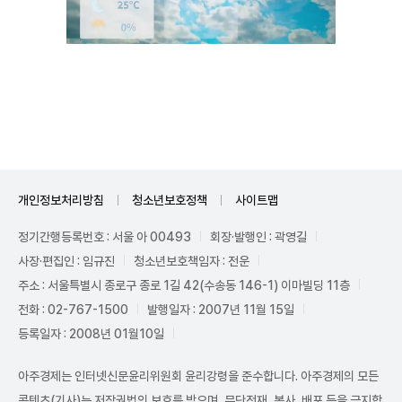
Unmute
개인정보처리방침
청소년보호정책
사이트맵
정기간행등록번호 : 서울 아 00493
회장·발행인 : 곽영길
사장·편집인 : 임규진
청소년보호책임자 : 전운
주소 : 서울특별시 종로구 종로 1길 42(수송동 146-1) 이마빌딩 11층
전화 : 02-767-1500
발행일자 : 2007년 11월 15일
등록일자 : 2008년 01월10일
아주경제는 인터넷신문윤리위원회 윤리강령을 준수합니다. 아주경제의 모든
콘텐츠(기사)는 저작권법의 보호를 받으며, 무단전재, 복사, 배포 등을 금지합