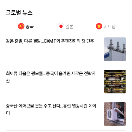
글로벌 뉴스
중국
일본
베트남
같은 출발, 다른 결말...CXMT와 푸젠진화의 첫 단추
희토류 다음은 광모듈…중국이 움켜쥔 새로운 전략자
산
중국산 에어콘을 웃돈 주고 산다...유럽 열광시킨 메이
디