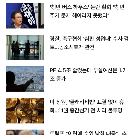
'청년 버스 하우스' 논란 황희 "청년
주거 문제 헤아리지 못했다"
경찰, 축구협회 '심판 성접대' 수사 검
토…공소시효가 관건
PF 4.5조 줄었는데 부실여신은 1.7
조 증가
미 상원, '클래리티법' 표결 없이 휴
회…11월 중간선거 전 처리 불투명
트럼프 "이란에 수위 낮춰 대응"…추