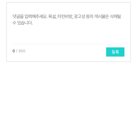
0
/ 300
등록