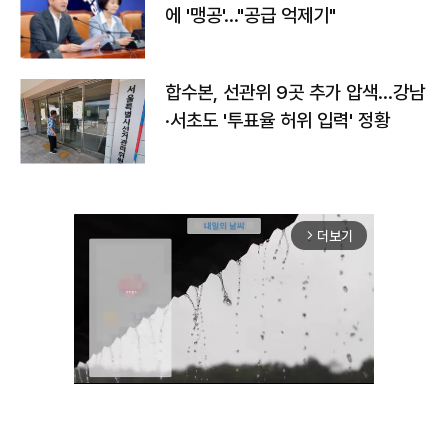
에 '맹공'…"공급 억제기"
합수본, 선관위 9곳 추가 압색…강남
·서초도 '투표율 허위 입력' 정황
더보기
arrow_forward_ios
Mute