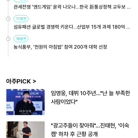
관세전쟁 '엔드게임' 윤곽 나오나…한국 新통상정책 교두보 활
용해야
17분전
섬유패션 글로벌 경쟁력 키운다…산업부 15개 과제 180억 지
원
18분전
농식품부, '천원의 아침밥' 참여 200개 대학 선정
아주PICK >
임영웅, 데뷔 10주년…"난 늘 부족한
사람이었다"
"광고주들이 찾아줘"…진태현, '이숙
캠' 하차 후 근황 공개