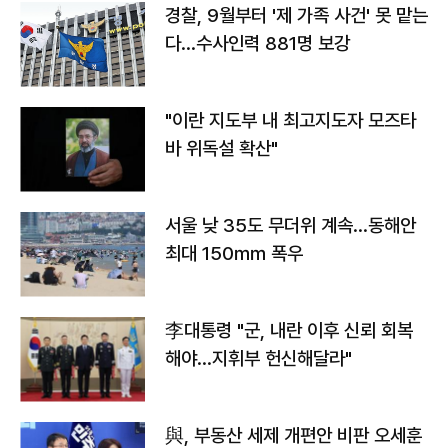
경찰, 9월부터 '제 가족 사건' 못 맡는
다…수사인력 881명 보강
"이란 지도부 내 최고지도자 모즈타
바 위독설 확산"
서울 낮 35도 무더위 계속…동해안
최대 150㎜ 폭우
李대통령 "군, 내란 이후 신뢰 회복
해야…지휘부 헌신해달라"
與, 부동산 세제 개편안 비판 오세훈