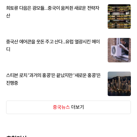
희토류 다음은 광모듈…중국이 움켜쥔 새로운 전략자
산
중국산 에어콘을 웃돈 주고 산다...유럽 열광시킨 메이
디
스티븐 로치 '과거의 홍콩'은 끝났지만 '새로운 홍콩'은
진행중
중국뉴스
더보기