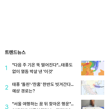
트렌드뉴스
"다음 주 기온 뚝 떨어진다"…태풍도
1
없이 열돔 박살 낸 '이것'
태풍 '돌핀'·'찬홈' 한반도 빗겨간다…
2
예상 경로는?
"서울 여행하는 꿈 뒤 찾아온 행운"…
3