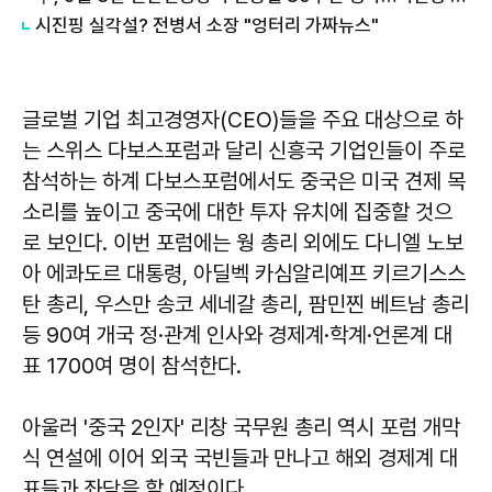
시진핑 실각설? 전병서 소장 "엉터리 가짜뉴스"
글로벌 기업 최고경영자(CEO)들을 주요 대상으로 하
는 스위스 다보스포럼과 달리 신흥국 기업인들이 주로
참석하는 하계 다보스포럼에서도 중국은 미국 견제 목
소리를 높이고 중국에 대한 투자 유치에 집중할 것으
로 보인다. 이번 포럼에는 웡 총리 외에도 다니엘 노보
아 에콰도르 대통령, 아딜벡 카심알리예프 키르기스스
탄 총리, 우스만 송코 세네갈 총리, 팜민찐 베트남 총리
등 90여 개국 정·관계 인사와 경제계·학계·언론계 대
표 1700여 명이 참석한다.
아울러 '중국 2인자' 리창 국무원 총리 역시 포럼 개막
식 연설에 이어 외국 국빈들과 만나고 해외 경제계 대
표들과 좌담을 할 예정이다.