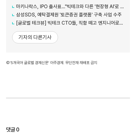
마키나락스, IPO 출사표…"빅테크와 다른 '현장형 AI'로 승부"
삼성SDS, 예탁결제원 '토큰증권 플랫폼' 구축 사업 수주
[글로벌 테크뷰] 빅테크 CTO들, 직함 떼고 엔지니어로 유턴...'앤트로픽행 러시' 이유는
기자의 다른기사
©'5개국어 글로벌 경제신문' 아주경제. 무단전재·재배포 금지
댓글
0