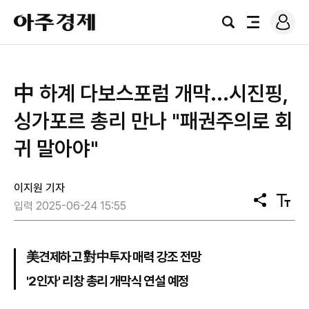
로
아
그
검
전
주
인
색
체
경
메
제
뉴
中 하계 다보스포럼 개막...시진핑,
싱가포르 총리 만나 "패권주의로 회
귀 말아야"
이지원 기자
공
텍
입력 2025-06-24 15:55
유
스
트
크
기
美견제하고 對中투자 매력 강조 전망
'2인자' 리창 총리 개막식 연설 예정