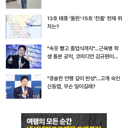
13호 태풍 '돌핀'·15호 '찬홈' 현재 위
치는?
"속옷 빨고 졸업식까지"…근육병 학
생 돌본 공익, 코미디언 김규원이었
다
"경솔한 언행 깊이 반성"…고개 숙인
신동엽, 무슨 일이길래?