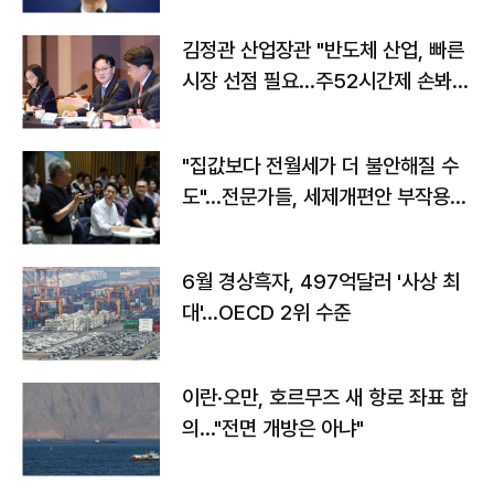
김정관 산업장관 "반도체 산업, 빠른
시장 선점 필요…주52시간제 손봐
야"
"집값보다 전월세가 더 불안해질 수
도"…전문가들, 세제개편안 부작용
우려
6월 경상흑자, 497억달러 '사상 최
대'…OECD 2위 수준
이란·오만, 호르무즈 새 항로 좌표 합
의…"전면 개방은 아냐"