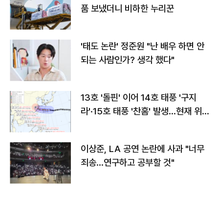
품 보냈더니 비하한 누리꾼
'태도 논란' 정준원 "난 배우 하면 안
되는 사람인가? 생각 했다"
13호 '돌핀' 이어 14호 태풍 '구지
라'·15호 태풍 '찬홈' 발생…현재 위
치와 이동경로는?
이상준, LA 공연 논란에 사과 "너무
죄송…연구하고 공부할 것"