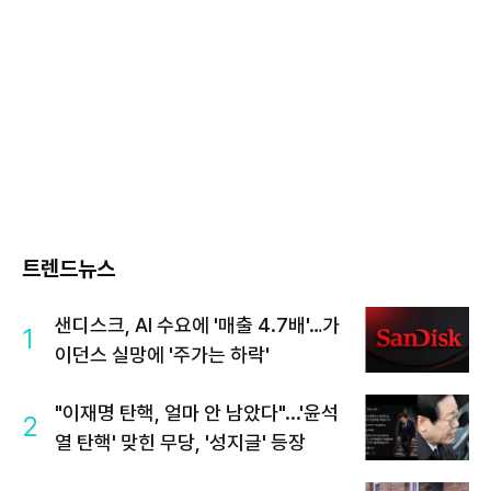
트렌드뉴스
샌디스크, AI 수요에 '매출 4.7배'…가
1
이던스 실망에 '주가는 하락'
"이재명 탄핵, 얼마 안 남았다"...'윤석
2
열 탄핵' 맞힌 무당, '성지글' 등장