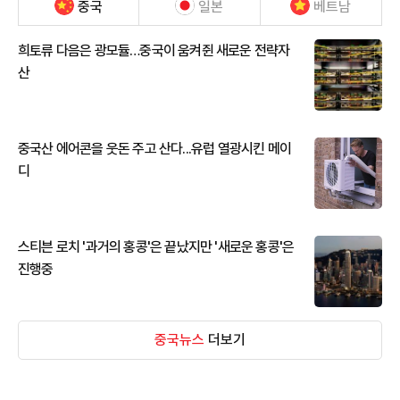
중국
일본
베트남
희토류 다음은 광모듈…중국이 움켜쥔 새로운 전략자
산
중국산 에어콘을 웃돈 주고 산다...유럽 열광시킨 메이
디
스티븐 로치 '과거의 홍콩'은 끝났지만 '새로운 홍콩'은
진행중
중국뉴스
더보기