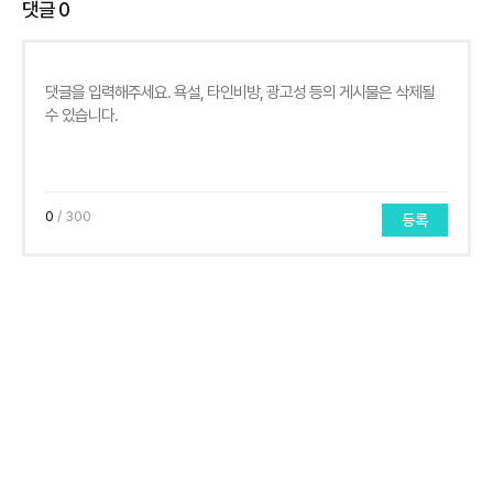
댓글
0
0
/ 300
등록