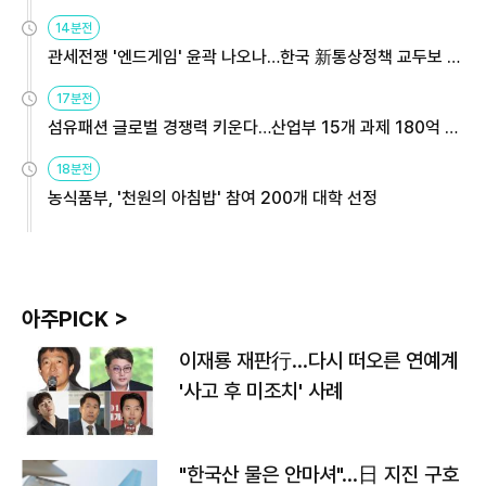
14분전
관세전쟁 '엔드게임' 윤곽 나오나…한국 新통상정책 교두보 활
용해야
17분전
섬유패션 글로벌 경쟁력 키운다…산업부 15개 과제 180억 지
원
18분전
농식품부, '천원의 아침밥' 참여 200개 대학 선정
아주PICK >
이재룡 재판行…다시 떠오른 연예계
'사고 후 미조치' 사례
"한국산 물은 안마셔"…日 지진 구호