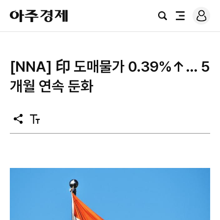
로
아
그
검
전
주
인
색
체
경
메
제
뉴
[NNA] 印 도매물가 0.39%↑… 5
개월 연속 둔화
공
텍
유
스
트
크
기