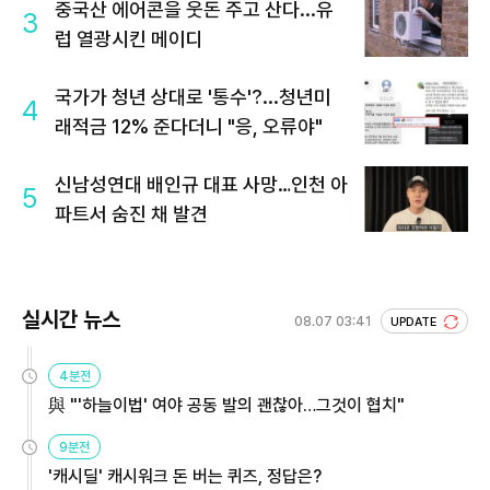
중국산 에어콘을 웃돈 주고 산다...유
3
럽 열광시킨 메이디
국가가 청년 상대로 '통수'?...청년미
4
래적금 12% 준다더니 "응, 오류야"
신남성연대 배인규 대표 사망…인천 아
5
파트서 숨진 채 발견
실시간 뉴스
08.07 03:41
UPDATE
4분전
與 "'하늘이법' 여야 공동 발의 괜찮아…그것이 협치"
9분전
'캐시딜' 캐시워크 돈 버는 퀴즈, 정답은?