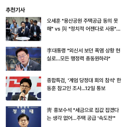
추천기사
오세훈 "용산공원 주택공급 동의 못
해" vs 與 "정치적 어젠다로 사용"
맞불
李대통령 "외신서 보던 폭염 상황 현
실로…모든 행정력 총동원하라"
종합특검, '계엄 당정대 회의 참석' 한
동훈 참고인 조사...12일 통보
靑 홍보수석 "세금으로 집값 잡겠다
는 생각 없어…주택 공급 '속도전'"