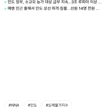
인도 정부, 소규모 농가 대상 급부 지속...3조 루피아 이상 지출
예멘 인근 홍해서 인도 상선 피격·침몰…선원 14명 전원 구조
#NNA
#인도
#도매물가지수