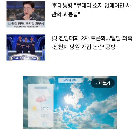
李대통령 "쿠데타 소지 없애려면 사
관학교 통합"
與 전당대회 2차 토론회…'탈당 의혹
·신천지 당원 가입 논란' 공방
더보기
arrow_forward_ios