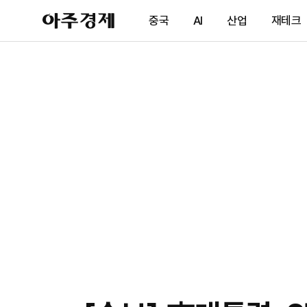
아
중국
AI
산업
재테크
주
경
제