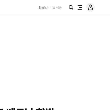
로
English
日本語
그
검
전
인
색
체
메
뉴