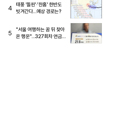
태풍 '돌핀'·'찬홈' 한반도
4
빗겨간다…예상 경로는?
"서울 여행하는 꿈 뒤 찾아
5
온 행운"…327회차 연금
복권720+ 당첨번호조회
주목