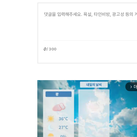
0
/ 300
더
arrow_forward_ios