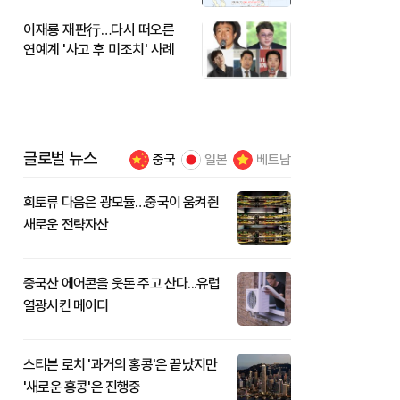
이재룡 재판行…다시 떠오른
연예계 '사고 후 미조치' 사례
글로벌 뉴스
중국
일본
베트남
희토류 다음은 광모듈…중국이 움켜쥔
새로운 전략자산
중국산 에어콘을 웃돈 주고 산다...유럽
열광시킨 메이디
스티븐 로치 '과거의 홍콩'은 끝났지만
'새로운 홍콩'은 진행중