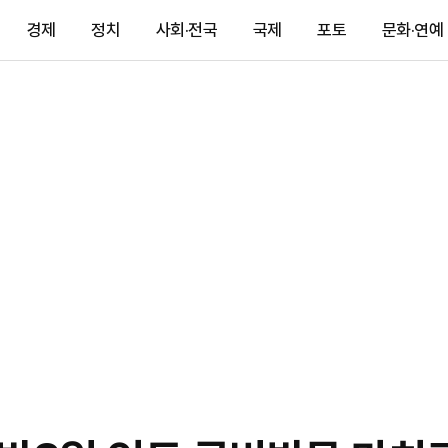
경제
정치
사회·전국
국제
포토
문화·연예