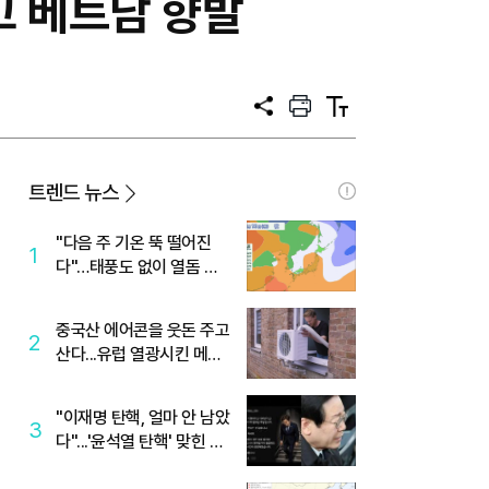
고 베트남 향발
공
프
텍
유
린
스
트
트
크
기
트렌드 뉴스
"다음 주 기온 뚝 떨어진
1
다"…태풍도 없이 열돔 박
살 낸 '이것'
중국산 에어콘을 웃돈 주고
2
산다...유럽 열광시킨 메이
디
"이재명 탄핵, 얼마 안 남았
3
다"...'윤석열 탄핵' 맞힌 무
당, '성지글' 등장