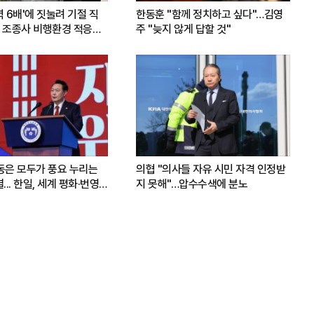
력 6배'에 짓눌려 기절 직
한동훈 "함께 정치하고 싶다"…김영
 조종사 비행환경 적응훈
주 "늦지 않게 답할 것"
운동은 모두가 풍요 누리는
의협 "의사들 자유 시민 자격 인정받
.. 한일, 세계 평화·번영
지 못해"…압수수색에 분노