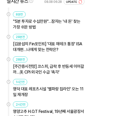
실시간 뉴스
08.08 06:28
UPDATE
8분전
"5분 투자로 수십만원"…잠자는 '내 돈' 찾는
가장 쉬운 방법
28분전
[김윤섭의 Fin포인트] '대표 재테크 통장' ISA
대개편…나에게 맞는 전략은?
28분전
[주간증시전망] 코스피, 급락 후 반등세 이어갈
까…美 CPI·외국인 수급 '촉각'
1시간전
영덕 대표 레포츠시설 '별파랑 집라인' 오는 11
일 재개장
2시간전
영양고추 H.O.T Festival, 19년째 서울광장서