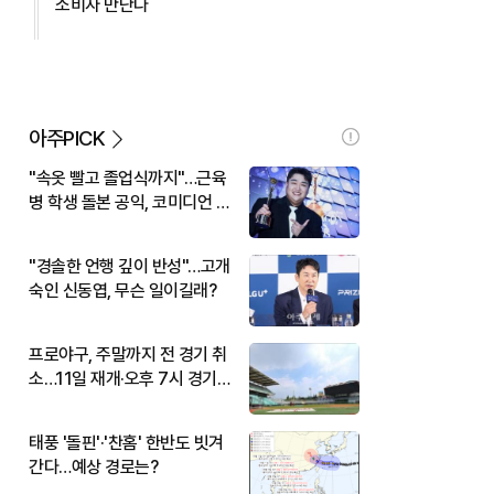
소비자 만난다
아주PICK
"속옷 빨고 졸업식까지"…근육
병 학생 돌본 공익, 코미디언 김
규원이었다
"경솔한 언행 깊이 반성"…고개
숙인 신동엽, 무슨 일이길래?
프로야구, 주말까지 전 경기 취
소…11일 재개·오후 7시 경기
시작
태풍 '돌핀'·'찬홈' 한반도 빗겨
간다…예상 경로는?