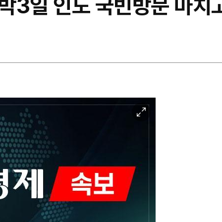
2박3일 인도 국빈방문 마치
이
미
지
확
대