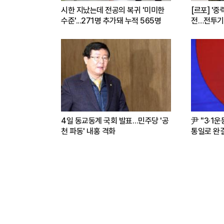
시한 지났는데 전공의 복귀 '미미한
[르포] '중
수준'...271명 추가돼 누적 565명
전…전투기
련(영상)
4일 동교동계 국회 발표…민주당 '공
尹 "3·1
천 파동' 내홍 격화
통일로 완결.
파트너"