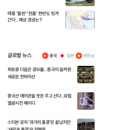
시작
태풍 '돌핀'·'찬홈' 한반도 빗겨
간다…예상 경로는?
글로벌 뉴스
중국
일본
베트남
희토류 다음은 광모듈…중국이 움켜쥔
새로운 전략자산
중국산 에어콘을 웃돈 주고 산다...유럽
열광시킨 메이디
스티븐 로치 '과거의 홍콩'은 끝났지만
'새로운 홍콩'은 진행중