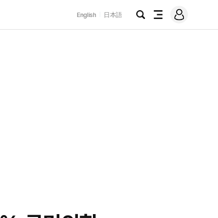
로
English
日本語
그
검
전
인
색
체
메
뉴