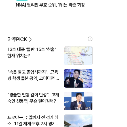
[NNA] 필리핀 부호 순위, 1위는 라존 회장
아주PICK
13호 태풍 '돌핀'·15호 '찬홈'
현재 위치는?
"속옷 빨고 졸업식까지"…근육
병 학생 돌본 공익, 코미디언 김
규원이었다
"경솔한 언행 깊이 반성"…고개
숙인 신동엽, 무슨 일이길래?
프로야구, 주말까지 전 경기 취
소…11일 재개·오후 7시 경기