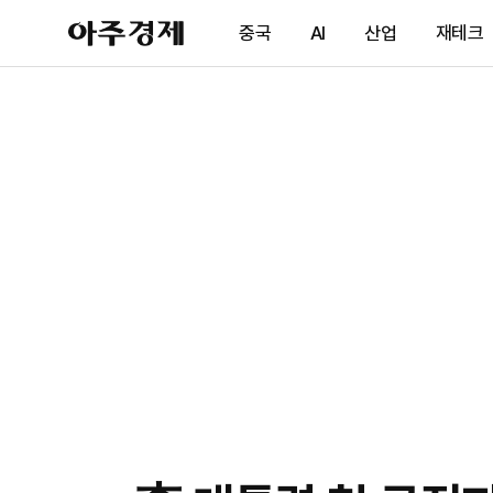
아
중국
AI
산업
재테크
주
경
제