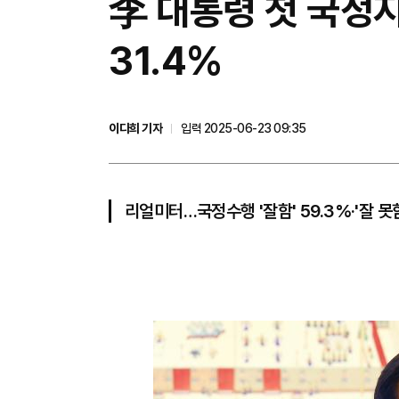
李 대통령 첫 국정지
31.4%
이다희 기자
입력 2025-06-23 09:35
리얼미터…국정수행 '잘함' 59.3%·'잘 못함