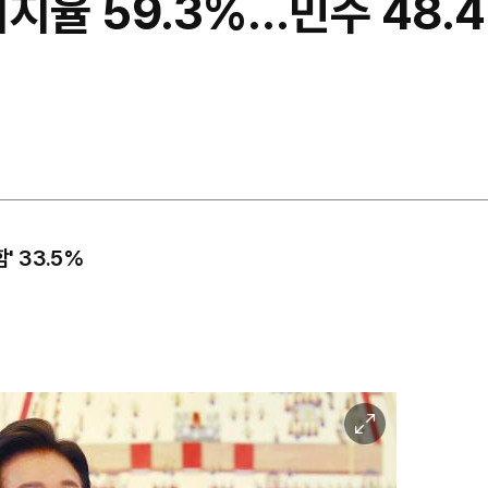
지율 59.3%…민주 48.
' 33.5%
이
미
지