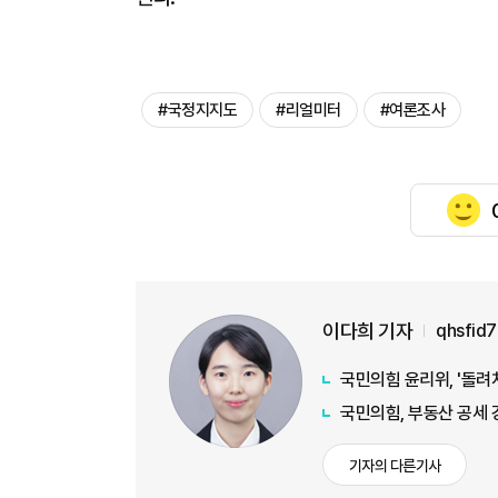
#국정지지도
#리얼미터
#여론조사
이다희 기자
qhsfid
국민의힘 윤리위, '돌려
국민의힘, 부동산 공세 강
기자의 다른기사