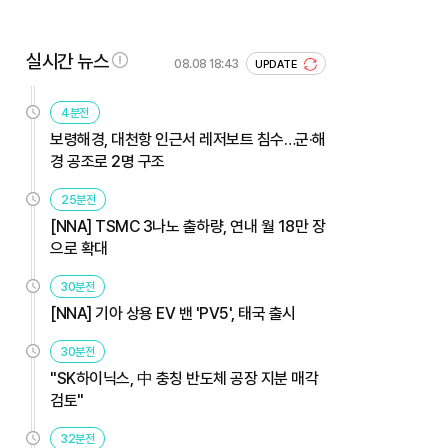
실시간 뉴스
08.08 18:43
UPDATE
4분전
보령해경, 대천항 인근서 레저보트 침수…군·해
경 공조로 2명 구조
25분전
[NNA] TSMC 3나노 출하량, 연내 월 18만 장
으로 확대
30분전
[NNA] 기아 상용 EV 밴 'PV5', 태국 출시
30분전
"SK하이닉스, 中 충칭 반도체 공장 지분 매각
검토"
32분전