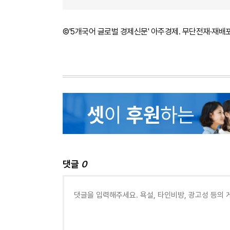
©'5개국어 글로벌 경제신문' 아주경제. 무단전재·재배
댓글
0