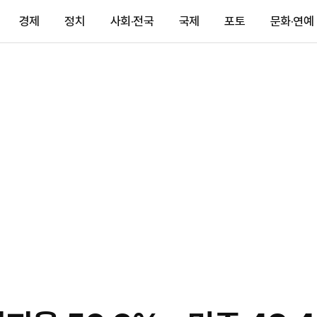
경제
정치
사회·전국
국제
포토
문화·연예