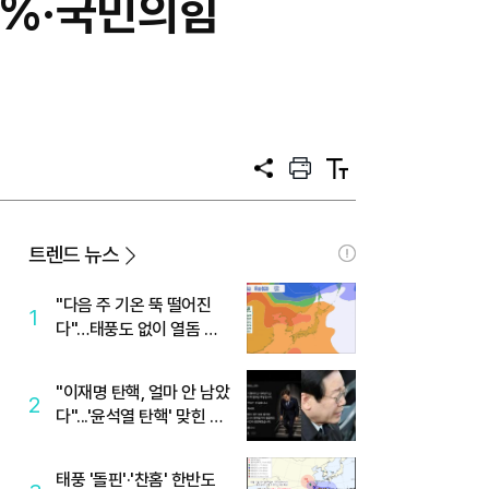
4%·국민의힘
공
프
텍
유
린
스
트
트
크
기
트렌드 뉴스
"다음 주 기온 뚝 떨어진
1
다"…태풍도 없이 열돔 박
살 낸 '이것'
"이재명 탄핵, 얼마 안 남았
2
다"...'윤석열 탄핵' 맞힌 무
당, '성지글' 등장
태풍 '돌핀'·'찬홈' 한반도