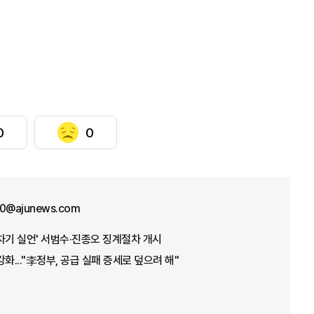
0
0
70@ajunews.com
차기 실언' 서범수·진종오 징계절차 개시
화..."李정부, 공급 실패 증세로 덮으려 해"