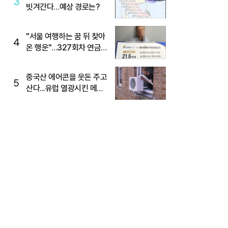
3
빗겨간다…예상 경로는?
"서울 여행하는 꿈 뒤 찾아
4
온 행운"…327회차 연금
복권720+ 당첨번호조회
주목
중국산 에어콘을 웃돈 주고
5
산다...유럽 열광시킨 메이
디