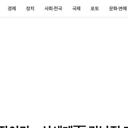
경제
정치
사회·전국
국제
포토
문화·연예