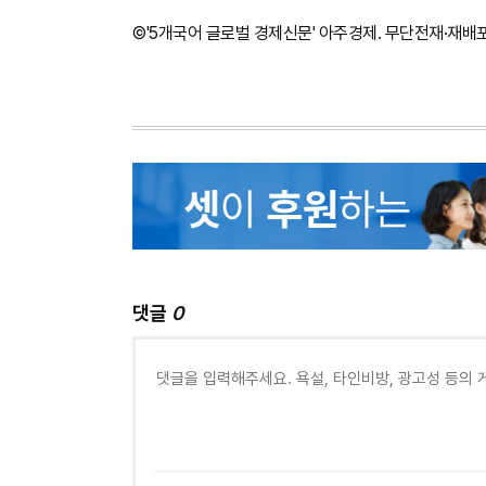
©'5개국어 글로벌 경제신문' 아주경제. 무단전재·재배
댓글
0