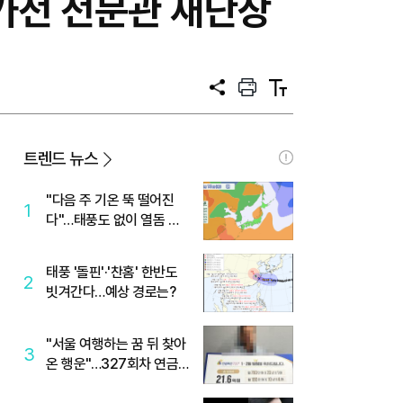
가전 전문관 새단장
공
프
텍
유
린
스
트
트
크
기
트렌드 뉴스
"다음 주 기온 뚝 떨어진
1
다"…태풍도 없이 열돔 박
살 낸 '이것'
태풍 '돌핀'·'찬홈' 한반도
2
빗겨간다…예상 경로는?
"서울 여행하는 꿈 뒤 찾아
3
온 행운"…327회차 연금
복권720+ 당첨번호조회