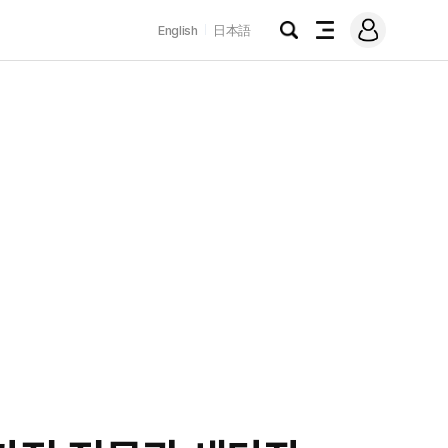
로
English
日本語
그
검
전
인
색
체
메
뉴