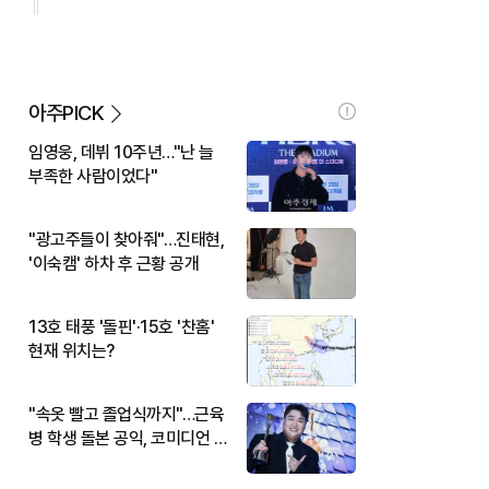
아주PICK
임영웅, 데뷔 10주년…"난 늘
부족한 사람이었다"
"광고주들이 찾아줘"…진태현,
'이숙캠' 하차 후 근황 공개
13호 태풍 '돌핀'·15호 '찬홈'
현재 위치는?
"속옷 빨고 졸업식까지"…근육
병 학생 돌본 공익, 코미디언 김
규원이었다