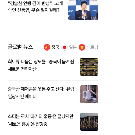
"경솔한 언행 깊이 반성"…고개
숙인 신동엽, 무슨 일이길래?
글로벌 뉴스
중국
일본
베트남
희토류 다음은 광모듈…중국이 움켜쥔
새로운 전략자산
중국산 에어콘을 웃돈 주고 산다...유럽
열광시킨 메이디
스티븐 로치 '과거의 홍콩'은 끝났지만
'새로운 홍콩'은 진행중