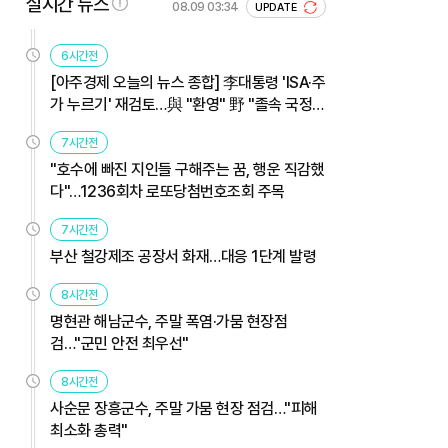
실시간 뉴스
08.09 03:34
UPDATE
6시간전
[아주경제 오늘의 뉴스 종합] 李대통령 'ISA·주
가 누르기' 재검토…與 "환영" 野 "졸속 국정"
外
7시간전
"호수에 빠진 지인들 구해주는 꿈, 행운 직감했
다"…1236회차 로또당첨번호조회 주목
7시간전
부산 철강제조 공장서 화재…대응 1단계 발령
8시간전
명현관 해남군수, 주말 폭염·가뭄 현장점
검…"군민 안전 최우선"
8시간전
사순문 장흥군수, 주말 가뭄 현장 점검…"피해
최소화 총력"