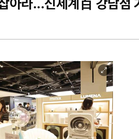
잡아라...신세계百 강남점 
이
미
지
확
대