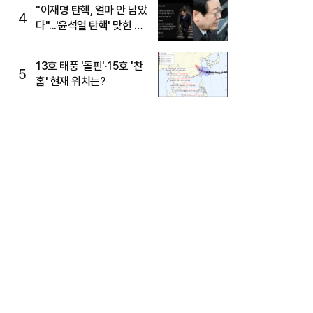
주목
"이재명 탄핵, 얼마 안 남았
4
다"...'윤석열 탄핵' 맞힌 무
당, '성지글' 등장
13호 태풍 '돌핀'·15호 '찬
5
홈' 현재 위치는?