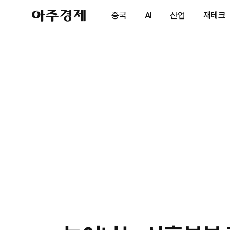
아
중국
AI
산업
재테크
주
경
제