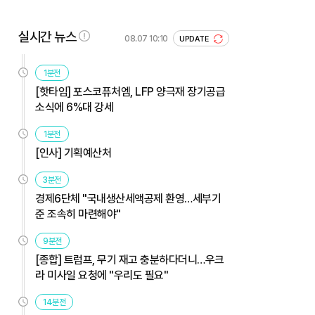
실시간 뉴스
08.07 10:10
UPDATE
1분전
[핫타임] 포스코퓨처엠, LFP 양극재 장기공급
소식에 6%대 강세
1분전
[인사] 기획예산처
3분전
경제6단체 "국내생산세액공제 환영…세부기
준 조속히 마련해야"
9분전
[종합] 트럼프, 무기 재고 충분하다더니…우크
라 미사일 요청에 "우리도 필요"
14분전