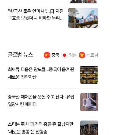
"한국산 물은 안마셔"…日 지진
구호품 보냈더니 비하한 누리
꾼
글로벌 뉴스
중국
일본
베트남
희토류 다음은 광모듈…중국이 움켜쥔
새로운 전략자산
중국산 에어콘을 웃돈 주고 산다...유럽
열광시킨 메이디
스티븐 로치 '과거의 홍콩'은 끝났지만
'새로운 홍콩'은 진행중