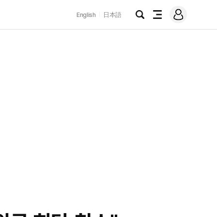
로
English
日本語
그
검
전
인
색
체
메
뉴