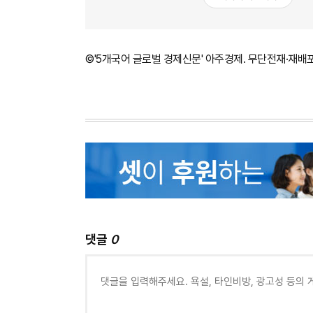
©'5개국어 글로벌 경제신문' 아주경제. 무단전재·재배
댓글
0