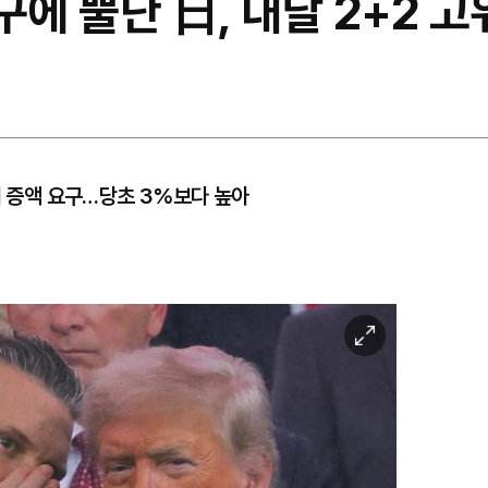
구에 뿔난 日, 내달 2+2 고
지 증액 요구…당초 3%보다 높아
이
미
지
확
대