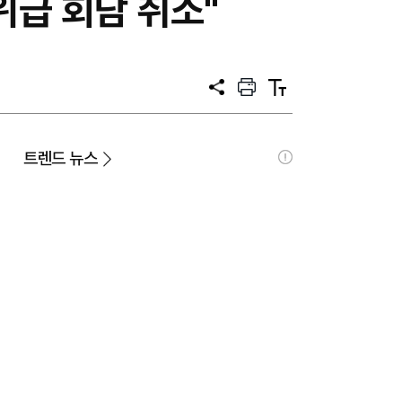
위급 회담 취소"
공
프
텍
유
린
스
트
트
크
기
트렌드 뉴스