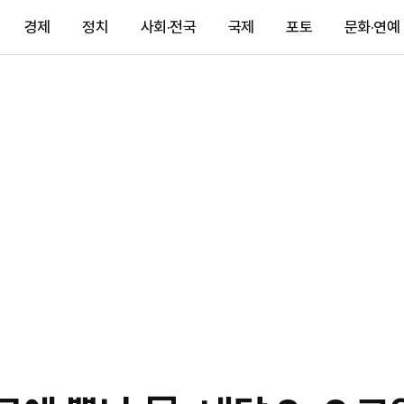
경제
정치
사회·전국
국제
포토
문화·연예