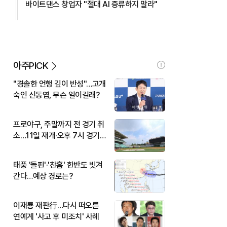
바이트댄스 창업자 "절대 AI 증류하지 말라"
아주PICK
"경솔한 언행 깊이 반성"…고개
숙인 신동엽, 무슨 일이길래?
프로야구, 주말까지 전 경기 취
소…11일 재개·오후 7시 경기
시작
태풍 '돌핀'·'찬홈' 한반도 빗겨
간다…예상 경로는?
이재룡 재판行…다시 떠오른
연예계 '사고 후 미조치' 사례