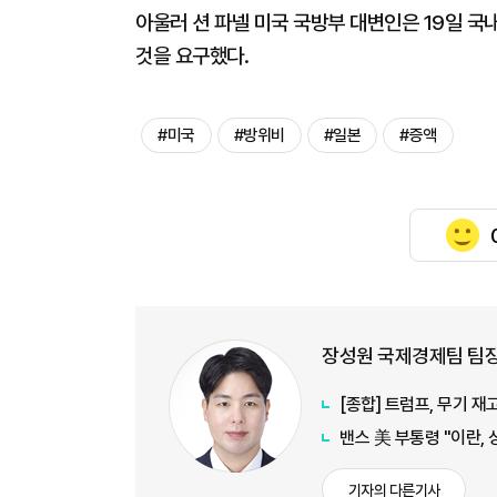
아울러 션 파넬 미국 국방부 대변인은 19일 국
것을 요구했다.
#미국
#방위비
#일본
#증액
장성원 국제경제팀 팀
[종합] 트럼프, 무기 
밴스 美 부통령 "이란,
기자의 다른기사