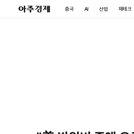
아
중국
AI
산업
재테크
주
경
제