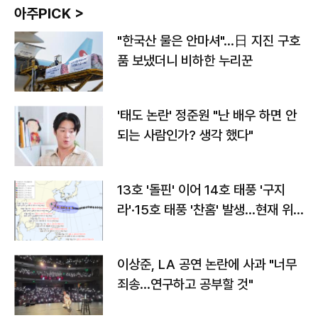
아주PICK >
"한국산 물은 안마셔"…日 지진 구호
품 보냈더니 비하한 누리꾼
'태도 논란' 정준원 "난 배우 하면 안
되는 사람인가? 생각 했다"
13호 '돌핀' 이어 14호 태풍 '구지
라'·15호 태풍 '찬홈' 발생…현재 위
치와 이동경로는?
이상준, LA 공연 논란에 사과 "너무
죄송…연구하고 공부할 것"