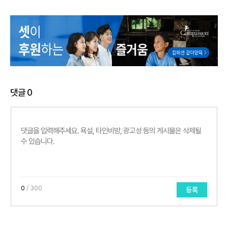
댓글
0
0
/ 300
등록