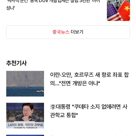
'역사적 순간' 중국 DUV 개발업체는 설립 3년된 '아이
성나'
중국뉴스
더보기
추천기사
이란·오만, 호르무즈 새 항로 좌표 합
의…"전면 개방은 아냐"
李대통령 "쿠데타 소지 없애려면 사
관학교 통합"