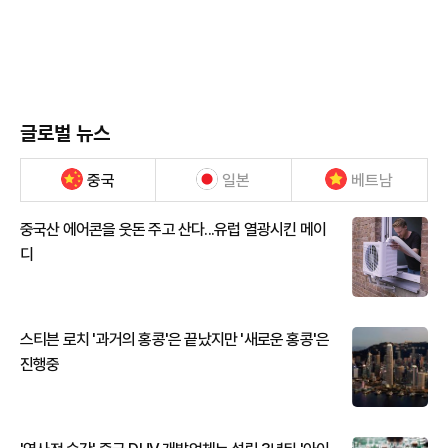
글로벌 뉴스
중국
일본
베트남
중국산 에어콘을 웃돈 주고 산다...유럽 열광시킨 메이
디
스티븐 로치 '과거의 홍콩'은 끝났지만 '새로운 홍콩'은
진행중