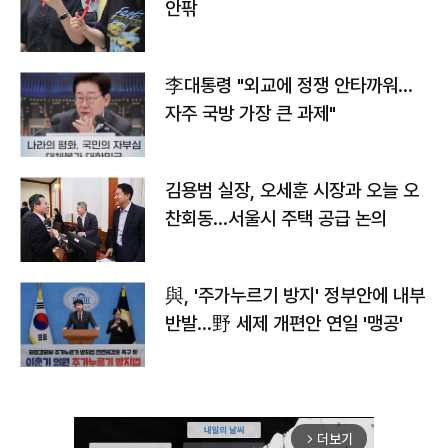
안팎
李대통령 "외교에 정쟁 안타까워…
자주 국방 가장 큰 과제"
김용범 실장, 오세훈 시장과 오늘 오
찬회동...서울시 주택 공급 논의
與, '주가누르기 방지' 정부안에 내부
반발…野 세제 개편안 연일 '맹공'
더보기
arrow_forward_ios