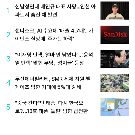
신남성연대 배인규 대표 사망…인천 아
1
파트서 숨진 채 발견
샌디스크, AI 수요에 '매출 4.7배'…가
2
이던스 실망에 '주가는 하락'
"이재명 탄핵, 얼마 안 남았다"...'윤석
3
열 탄핵' 맞힌 무당, '성지글' 등장
두산에너빌리티, SMR 세제 지원·빌
4
게이츠 방한 기대에 5%대 강세
"중국 간다"던 태풍, 다시 한국으
5
로?...13호 태풍 '돌핀' 방향 급전환