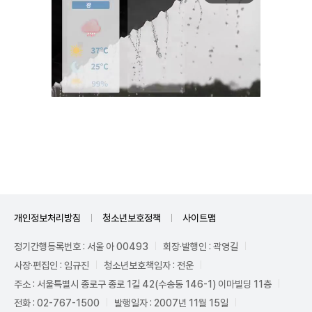
Unmute
개인정보처리방침
청소년보호정책
사이트맵
정기간행등록번호 : 서울 아 00493
회장·발행인 : 곽영길
사장·편집인 : 임규진
청소년보호책임자 : 전운
주소 : 서울특별시 종로구 종로 1길 42(수송동 146-1) 이마빌딩 11층
전화 : 02-767-1500
발행일자 : 2007년 11월 15일