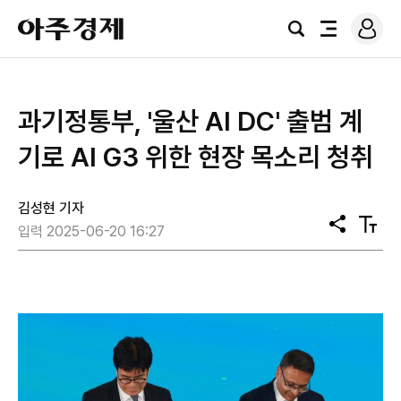
로
아
그
검
전
주
인
색
체
경
메
제
뉴
과기정통부, '울산 AI DC' 출범 계
기로 AI G3 위한 현장 목소리 청취
김성현 기자
공
텍
입력 2025-06-20 16:27
유
스
트
크
기