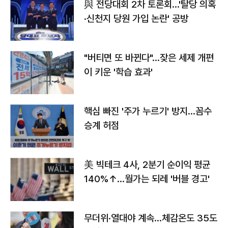
與 전당대회 2차 토론회…'탈당 의혹
·신천지 당원 가입 논란' 공방
"버티면 또 바뀐다"…잦은 세제 개편
이 키운 '학습 효과'
핵심 빠진 '주가 누르기' 방지…꼼수
승계 허점
美 빅테크 4사, 2분기 순이익 평균
140%↑…월가는 되레 '버블 경고'
무더위·열대야 계속…체감온도 35도