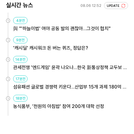
실시간 뉴스
08.06 12:52
UPDATE
4분전
與 "'하늘이법' 여야 공동 발의 괜찮아…그것이 협치"
9분전
'캐시딜' 캐시워크 돈 버는 퀴즈, 정답은?
14분전
관세전쟁 '엔드게임' 윤곽 나오나…한국 新통상정책 교두보 활
용해야
17분전
섬유패션 글로벌 경쟁력 키운다…산업부 15개 과제 180억 지
원
18분전
농식품부, '천원의 아침밥' 참여 200개 대학 선정