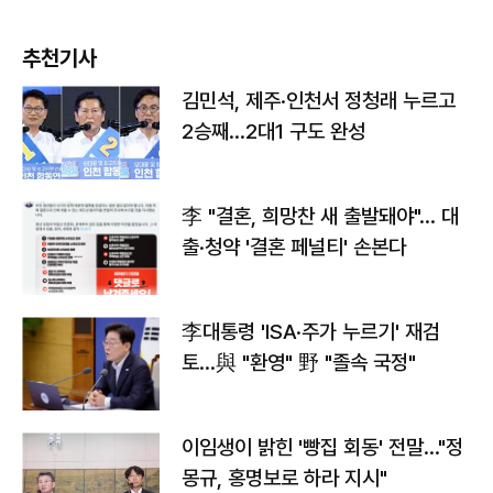
추천기사
김민석, 제주·인천서 정청래 누르고
2승째…2대1 구도 완성
李 "결혼, 희망찬 새 출발돼야"… 대
출·청약 '결혼 페널티' 손본다
李대통령 'ISA·주가 누르기' 재검
토…與 "환영" 野 "졸속 국정"
이임생이 밝힌 '빵집 회동' 전말…"정
몽규, 홍명보로 하라 지시"