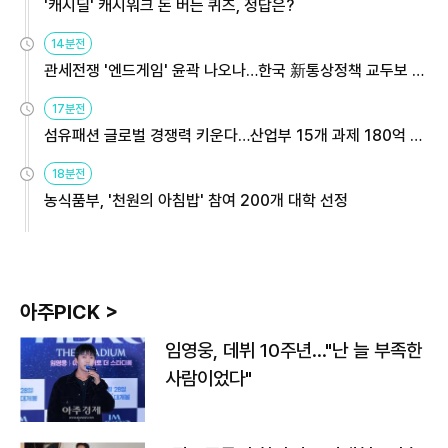
'캐시딜' 캐시워크 돈 버는 퀴즈, 정답은?
14분전
관세전쟁 '엔드게임' 윤곽 나오나…한국 新통상정책 교두보 활
용해야
17분전
섬유패션 글로벌 경쟁력 키운다…산업부 15개 과제 180억 지
원
18분전
농식품부, '천원의 아침밥' 참여 200개 대학 선정
아주PICK >
임영웅, 데뷔 10주년…"난 늘 부족한
사람이었다"