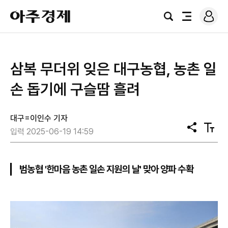
로
아
그
검
전
주
인
색
체
경
메
제
뉴
삼복 무더위 잊은 대구농협, 농촌 일
손 돕기에 구슬땀 흘려
대구=이인수 기자
공
텍
입력 2025-06-19 14:59
유
스
트
크
기
범농협 '한마음 농촌 일손 지원의 날' 맞아 양파 수확