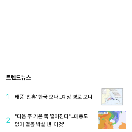
트렌드뉴스
1
태풍 '찬홈' 한국 오나…예상 경로 보니
"다음 주 기온 뚝 떨어진다"…태풍도
2
없이 열돔 박살 낸 '이것'