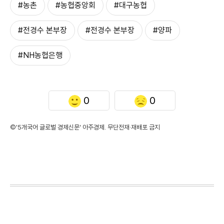
#농촌
#농협중앙회
#대구농협
#전경수 본부장
#전경수 본부장
#양파
#NH농협은행
0
0
©'5개국어 글로벌 경제신문' 아주경제. 무단전재·재배포 금지