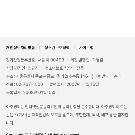
Unmute
개인정보처리방침
청소년보호정책
사이트맵
정기간행등록번호 : 서울 아 00493
회장·발행인 : 곽영길
사장·편집인 : 임규진
청소년보호책임자 : 전운
주소 : 서울특별시 종로구 종로 1길 42(수송동 146-1) 이마빌딩 11층
전화 : 02-767-1500
발행일자 : 2007년 11월 15일
등록일자 : 2008년 01월10일
아주경제는 인터넷신문윤리위원회 윤리강령을 준수합니다. 아주경제의 모든
콘텐츠(기사)는 저작권법의 보호를 받으며, 무단전재, 복사, 배포 등을 금지합
니다.