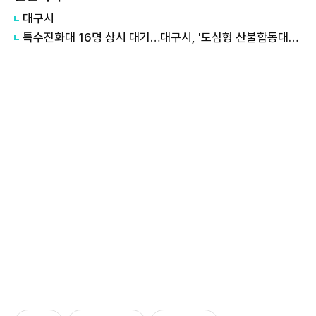
대구시
특수진화대 16명 상시 대기…대구시, '도심형 산불합동대응센터 11월' 가동