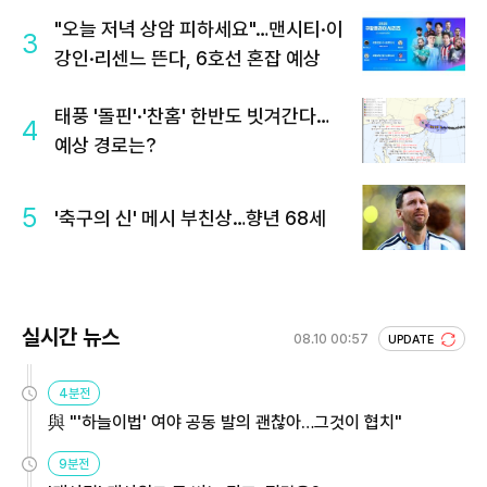
"오늘 저녁 상암 피하세요"…맨시티·이
3
강인·리센느 뜬다, 6호선 혼잡 예상
태풍 '돌핀'·'찬홈' 한반도 빗겨간다…
4
예상 경로는?
5
'축구의 신' 메시 부친상…향년 68세
실시간 뉴스
08.10 00:57
UPDATE
4분전
與 "'하늘이법' 여야 공동 발의 괜찮아…그것이 협치"
9분전