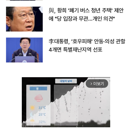
與, 황희 '폐기 버스 청년 주택' 제안
에 "당 입장과 무관…개인 의견"
李대통령, '호우피해' 안동·의성 관할
4개면 특별재난지역 선포
더보기
arrow_forward_ios