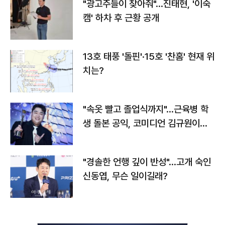
"광고주들이 찾아줘"…진태현, '이숙
캠' 하차 후 근황 공개
13호 태풍 '돌핀'·15호 '찬홈' 현재 위
치는?
"속옷 빨고 졸업식까지"…근육병 학
생 돌본 공익, 코미디언 김규원이었
다
"경솔한 언행 깊이 반성"…고개 숙인
신동엽, 무슨 일이길래?