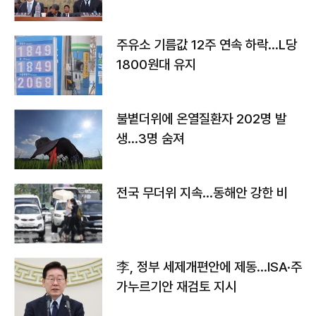
주유소 기름값 12주 연속 하락…L당
1800원대 유지
불볕더위에 온열질환자 202명 발
생…3명 숨져
전국 무더위 지속…동해안 강한 비
李, 정부 세제개편안에 제동…ISA·주
가누르기안 재검토 지시