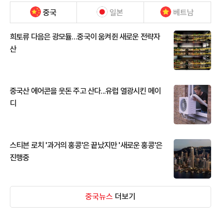
중국
일본
베트남
희토류 다음은 광모듈…중국이 움켜쥔 새로운 전략자
산
중국산 에어콘을 웃돈 주고 산다...유럽 열광시킨 메이
디
스티븐 로치 '과거의 홍콩'은 끝났지만 '새로운 홍콩'은
진행중
중국뉴스
더보기