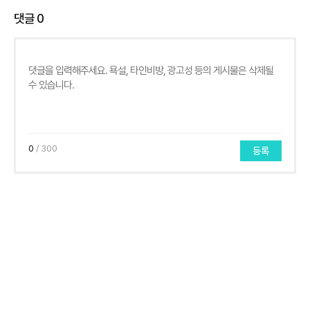
댓글
0
0
/ 300
등록