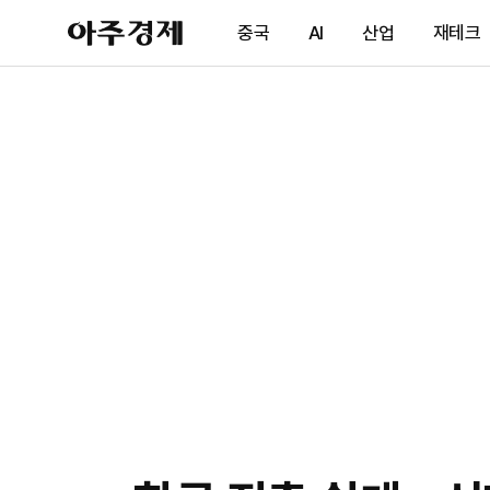
아
중국
AI
산업
재테크
주
경
제