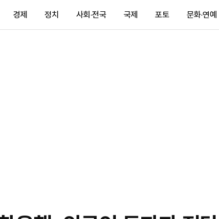
경제
정치
사회·전국
국제
포토
문화·연예