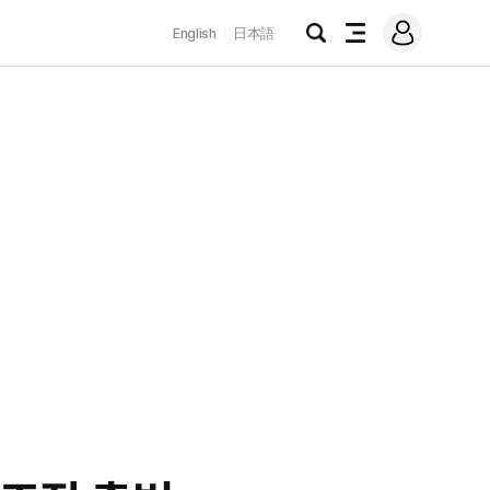
로
English
日本語
그
검
전
인
색
체
메
뉴