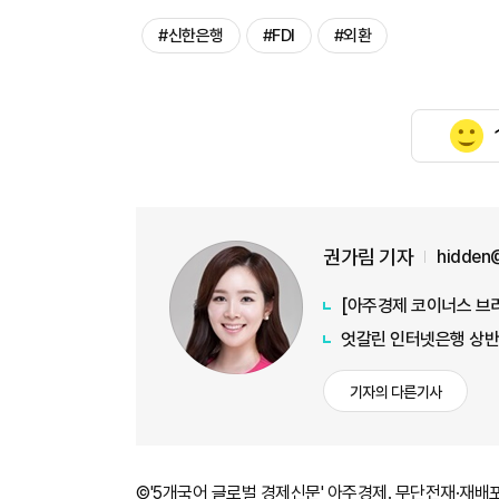
#신한은행
#FDI
#외환
권가림 기자
hidden
엇갈린 인터넷은행 상반
기자의 다른기사
©'5개국어 글로벌 경제신문' 아주경제. 무단전재·재배