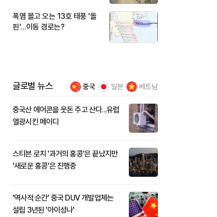
폭염 몰고 오는 13호 태풍 '돌
핀'…이동 경로는?
글로벌 뉴스
중국
일본
베트남
중국산 에어콘을 웃돈 주고 산다...유럽
열광시킨 메이디
스티븐 로치 '과거의 홍콩'은 끝났지만
'새로운 홍콩'은 진행중
'역사적 순간' 중국 DUV 개발업체는
설립 3년된 '아이성나'