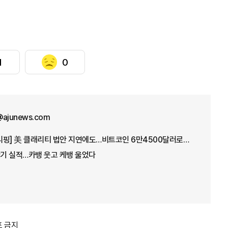
1
0
@ajunews.com
[아주경제 코이너스 브리핑] 美 클래리티 법안 지연에도…비트코인 6만4500달러로 상승
기 실적…카뱅 웃고 케뱅 울었다
포 금지