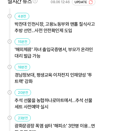
실시간 뉴스
08.06 12:46
UPDATE
4분전
박찬대 인천시장, 고용노동부와 맨홀 질식사고
추방 선언...사전 안전확인제 도입
15분전
'해외체류' 자녀 출입국증명서, 부모가 온라인
대리 발급 가능
18분전
경남정보대, 평생교육·이차전지 인재양성 '투
트랙' 강화
20분전
추석 선물을 농협하나로마트에서…추석 선물
세트 사전예약 실시
23분전
광화문광장 폭염 쉼터 '해피소' 3만명 이용...연