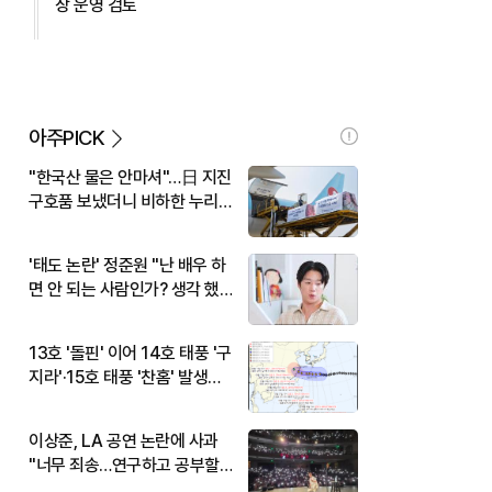
장 운영 검토
아주PICK
"한국산 물은 안마셔"…日 지진
구호품 보냈더니 비하한 누리
꾼
'태도 논란' 정준원 "난 배우 하
면 안 되는 사람인가? 생각 했
다"
13호 '돌핀' 이어 14호 태풍 '구
지라'·15호 태풍 '찬홈' 발생…
현재 위치와 이동경로는?
이상준, LA 공연 논란에 사과
"너무 죄송…연구하고 공부할
것"