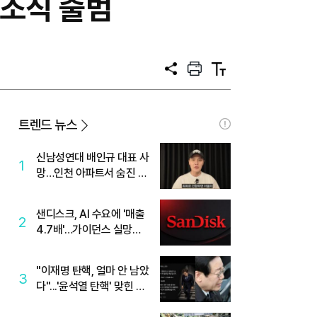
담조직 출범
공
프
텍
유
린
스
트
트
크
기
트렌드 뉴스
신남성연대 배인규 대표 사
1
망…인천 아파트서 숨진 채
발견
샌디스크, AI 수요에 '매출
2
4.7배'…가이던스 실망에
'주가는 하락'
"이재명 탄핵, 얼마 안 남았
3
다"...'윤석열 탄핵' 맞힌 무
당, '성지글' 등장