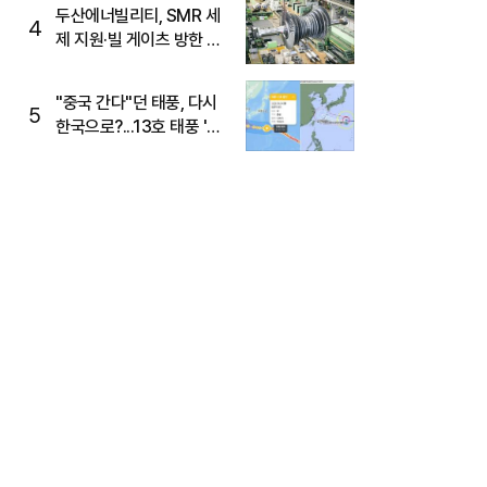
두산에너빌리티, SMR 세
4
제 지원·빌 게이츠 방한 기
대에 5%대 강세
"중국 간다"던 태풍, 다시
5
한국으로?...13호 태풍 '돌
핀' 방향 급전환