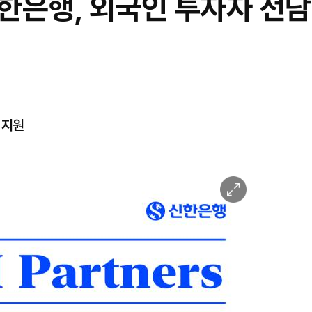
한은행, 외국인 투자자 전
 지원
이
미
지
확
대