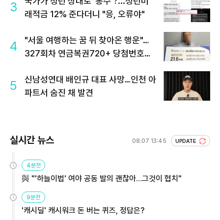
국가가 청년 상대로 '통수'?...청년미
3
래적금 12% 준다더니 "응, 오류야"
"서울 여행하는 꿈 뒤 찾아온 행운"…
4
327회차 연금복권720+ 당첨번호조
회 주목
신남성연대 배인규 대표 사망…인천 아
5
파트서 숨진 채 발견
실시간 뉴스
08.07 13:45
UPDATE
4분전
與 "'하늘이법' 여야 공동 발의 괜찮아…그것이 협치"
9분전
'캐시딜' 캐시워크 돈 버는 퀴즈, 정답은?