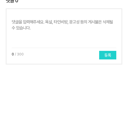
댓글
0
0
/ 300
등록