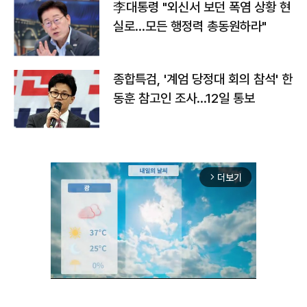
李대통령 "외신서 보던 폭염 상황 현
실로…모든 행정력 총동원하라"
종합특검, '계엄 당정대 회의 참석' 한
동훈 참고인 조사...12일 통보
더보기
arrow_forward_ios