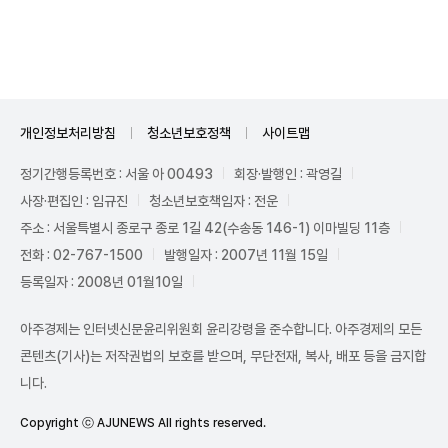
Unmute
개인정보처리방침
청소년보호정책
사이트맵
정기간행등록번호 : 서울 아 00493
회장·발행인 : 곽영길
사장·편집인 : 임규진
청소년보호책임자 : 전운
주소 : 서울특별시 종로구 종로 1길 42(수송동 146-1) 이마빌딩 11층
전화 : 02-767-1500
발행일자 : 2007년 11월 15일
등록일자 : 2008년 01월10일
아주경제는 인터넷신문윤리위원회 윤리강령을 준수합니다. 아주경제의 모든
콘텐츠(기사)는 저작권법의 보호를 받으며, 무단전재, 복사, 배포 등을 금지합
니다.
Copyright ⓒ AJUNEWS All rights reserved.