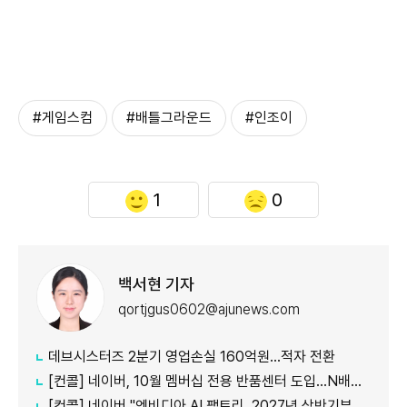
#게임스컴
#배틀그라운드
#인조이
1
0
백서현 기자
qortjgus0602@ajunews.com
데브시스터즈 2분기 영업손실 160억원…적자 전환
[컨콜] 네이버, 10월 멤버십 전용 반품센터 도입…N배송 성장 가속
[컨콜] 네이버 "엔비디아 AI 팩토리, 2027년 상반기부터 매출…구조적 성장 투자"