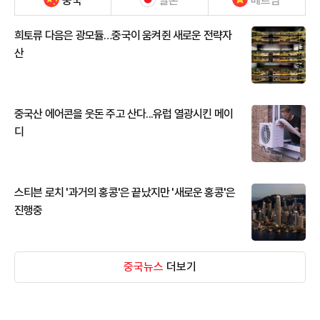
중국
일본
베트남
희토류 다음은 광모듈…중국이 움켜쥔 새로운 전략자
산
중국산 에어콘을 웃돈 주고 산다...유럽 열광시킨 메이
디
스티븐 로치 '과거의 홍콩'은 끝났지만 '새로운 홍콩'은
진행중
중국뉴스
더보기