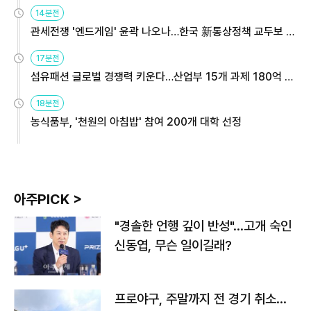
14분전
관세전쟁 '엔드게임' 윤곽 나오나…한국 新통상정책 교두보 활
용해야
17분전
섬유패션 글로벌 경쟁력 키운다…산업부 15개 과제 180억 지
원
18분전
농식품부, '천원의 아침밥' 참여 200개 대학 선정
아주PICK >
"경솔한 언행 깊이 반성"…고개 숙인
신동엽, 무슨 일이길래?
프로야구, 주말까지 전 경기 취소…