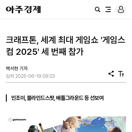
로
아
그
검
전
주
인
색
체
경
메
제
뉴
크래프톤, 세계 최대 게임쇼 '게임스
컴 2025' 세 번째 참가
백서현 기자
공
텍
입력 2025-06-19 09:23
유
스
트
크
기
인조이, 블라인드스팟, 배틀그라운드 등 선보여