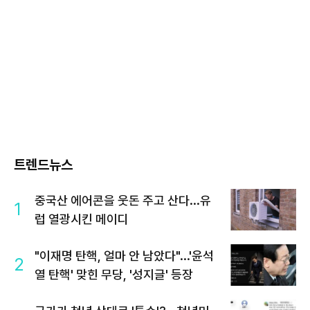
트렌드뉴스
중국산 에어콘을 웃돈 주고 산다...유
1
럽 열광시킨 메이디
"이재명 탄핵, 얼마 안 남았다"...'윤석
2
열 탄핵' 맞힌 무당, '성지글' 등장