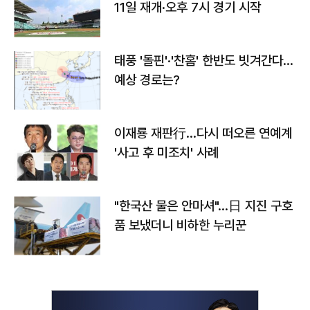
11일 재개·오후 7시 경기 시작
태풍 '돌핀'·'찬홈' 한반도 빗겨간다…
예상 경로는?
이재룡 재판行…다시 떠오른 연예계
'사고 후 미조치' 사례
"한국산 물은 안마셔"…日 지진 구호
품 보냈더니 비하한 누리꾼