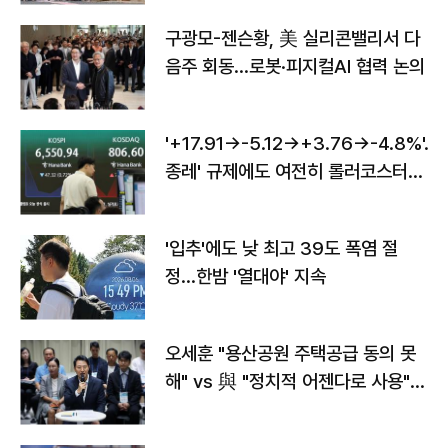
구광모-젠슨황, 美 실리콘밸리서 다
음주 회동…로봇·피지컬AI 협력 논의
'+17.91→-5.12→+3.76→-4.8%'…'
종레' 규제에도 여전히 롤러코스터
타는 코스피
'입추'에도 낮 최고 39도 폭염 절
정…한밤 '열대야' 지속
오세훈 "용산공원 주택공급 동의 못
해" vs 與 "정치적 어젠다로 사용"
맞불