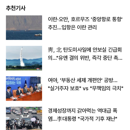
추천기사
이란·오만, 호르무즈 '중앙항로 통항'
추진…입항은 이란 관리
靑, 北 탄도미사일에 안보실 긴급회
의…"유엔 결의 위반, 즉각 중단 촉
구"
여야, '부동산 세제 개편안' 공방…
"실거주자 보호" vs "무책임의 극치"
경제성장까지 갉아먹는 역대급 폭
염…李대통령 "국가적 기후 재난"