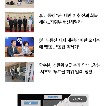
李대통령 "군, 내란 이후 신뢰 회복
해야…지휘부 헌신해달라"
與, 부동산 세제 개편안 비판 오세훈
에 '맹공'…"공급 억제기"
합수본, 선관위 9곳 추가 압색…강남
·서초도 '투표율 허위 입력' 정황
더보기
arrow_forward_ios