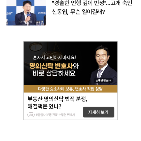
"경솔한 언행 깊이 반성"…고개 숙인
신동엽, 무슨 일이길래?