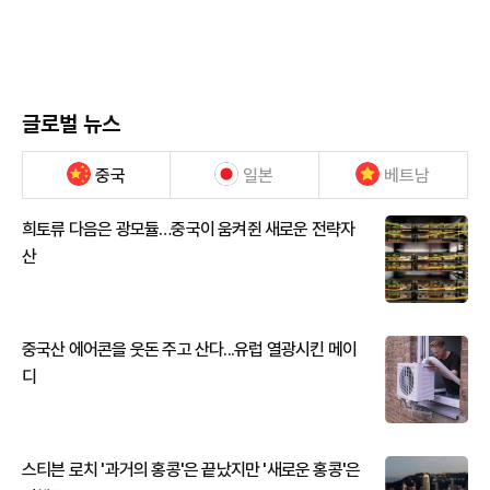
글로벌 뉴스
중국
일본
베트남
희토류 다음은 광모듈…중국이 움켜쥔 새로운 전략자
산
중국산 에어콘을 웃돈 주고 산다...유럽 열광시킨 메이
디
스티븐 로치 '과거의 홍콩'은 끝났지만 '새로운 홍콩'은