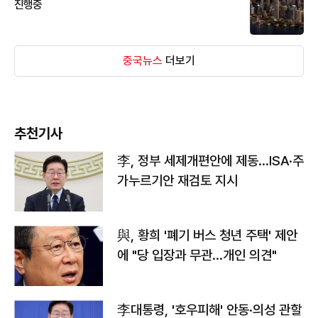
진행중
중국뉴스
더보기
추천기사
李, 정부 세제개편안에 제동…ISA·주
가누르기안 재검토 지시
與, 황희 '폐기 버스 청년 주택' 제안
에 "당 입장과 무관…개인 의견"
李대통령, '호우피해' 안동·의성 관할