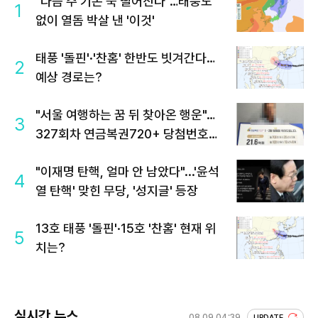
"다음 주 기온 뚝 떨어진다"…태풍도
1
없이 열돔 박살 낸 '이것'
태풍 '돌핀'·'찬홈' 한반도 빗겨간다…
2
예상 경로는?
"서울 여행하는 꿈 뒤 찾아온 행운"…
3
327회차 연금복권720+ 당첨번호조
회 주목
"이재명 탄핵, 얼마 안 남았다"...'윤석
4
열 탄핵' 맞힌 무당, '성지글' 등장
13호 태풍 '돌핀'·15호 '찬홈' 현재 위
5
치는?
실시간 뉴스
08.09 04:39
UPDATE