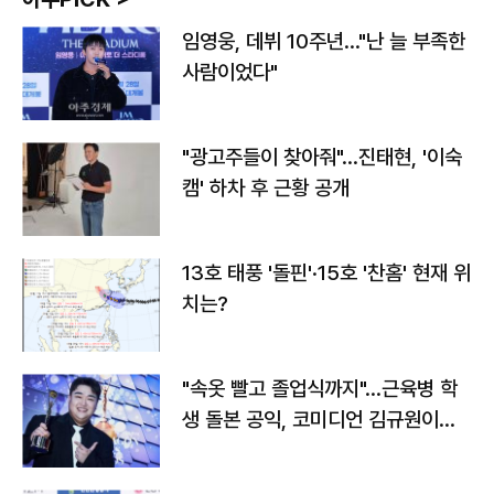
임영웅, 데뷔 10주년…"난 늘 부족한
사람이었다"
"광고주들이 찾아줘"…진태현, '이숙
캠' 하차 후 근황 공개
13호 태풍 '돌핀'·15호 '찬홈' 현재 위
치는?
"속옷 빨고 졸업식까지"…근육병 학
생 돌본 공익, 코미디언 김규원이었
다