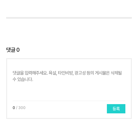
댓글
0
0
/ 300
등록