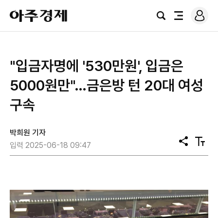
로
아
그
검
전
주
인
색
체
경
메
제
뉴
"입금자명에 '530만원', 입금은
5000원만"…금은방 턴 20대 여성
구속
박희원 기자
공
텍
입력 2025-06-18 09:47
유
스
트
크
기