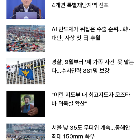
4개면 특별재난지역 선포
AI 반도체가 뒤집은 수출 순위…韓·
대만, 사상 첫 日 추월
경찰, 9월부터 '제 가족 사건' 못 맡는
다…수사인력 881명 보강
"이란 지도부 내 최고지도자 모즈타
바 위독설 확산"
서울 낮 35도 무더위 계속…동해안
최대 150㎜ 폭우