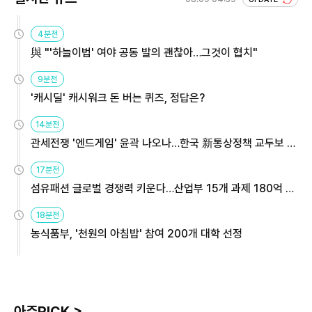
4분전
與 "'하늘이법' 여야 공동 발의 괜찮아…그것이 협치"
9분전
'캐시딜' 캐시워크 돈 버는 퀴즈, 정답은?
14분전
관세전쟁 '엔드게임' 윤곽 나오나…한국 新통상정책 교두보 활
용해야
17분전
섬유패션 글로벌 경쟁력 키운다…산업부 15개 과제 180억 지
원
18분전
농식품부, '천원의 아침밥' 참여 200개 대학 선정
아주PICK >