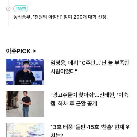
원
18분전
농식품부, '천원의 아침밥' 참여 200개 대학 선정
아주PICK >
임영웅, 데뷔 10주년…"난 늘 부족한
사람이었다"
"광고주들이 찾아줘"…진태현, '이숙
캠' 하차 후 근황 공개
13호 태풍 '돌핀'·15호 '찬홈' 현재 위
치는?