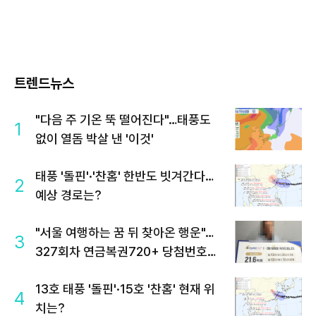
트렌드뉴스
"다음 주 기온 뚝 떨어진다"…태풍도
1
없이 열돔 박살 낸 '이것'
태풍 '돌핀'·'찬홈' 한반도 빗겨간다…
2
예상 경로는?
"서울 여행하는 꿈 뒤 찾아온 행운"…
3
327회차 연금복권720+ 당첨번호조
회 주목
13호 태풍 '돌핀'·15호 '찬홈' 현재 위
4
치는?