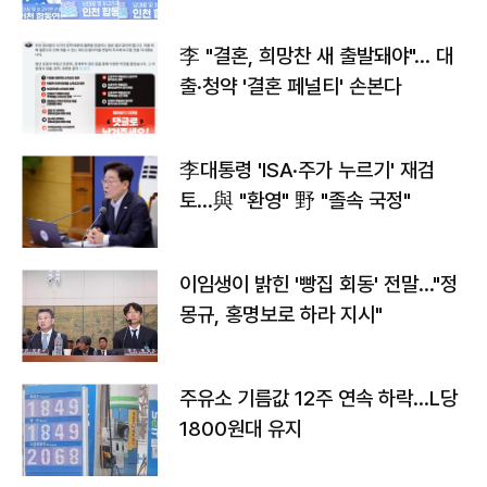
李 "결혼, 희망찬 새 출발돼야"… 대
출·청약 '결혼 페널티' 손본다
李대통령 'ISA·주가 누르기' 재검
토…與 "환영" 野 "졸속 국정"
이임생이 밝힌 '빵집 회동' 전말…"정
몽규, 홍명보로 하라 지시"
주유소 기름값 12주 연속 하락…L당
1800원대 유지