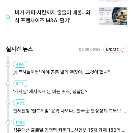
버거·커피·치킨까지 줄줄이 매물…외
5
식 프랜차이즈 M&A '활기'
실시간 뉴스
08.09 09:58
UPDATE
4분전
與 "'하늘이법' 여야 공동 발의 괜찮아…그것이 협치"
9분전
'캐시딜' 캐시워크 돈 버는 퀴즈, 정답은?
14분전
관세전쟁 '엔드게임' 윤곽 나오나…한국 新통상정책 교두보 활
용해야
17분전
섬유패션 글로벌 경쟁력 키운다…산업부 15개 과제 180억 지