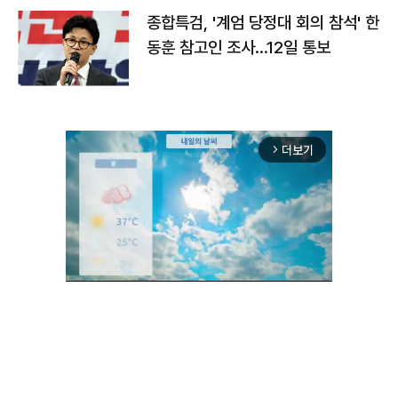
종합특검, '계엄 당정대 회의 참석' 한
동훈 참고인 조사...12일 통보
더보기
arrow_forward_ios
Unmute