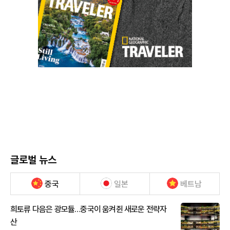
글로벌 뉴스
중국
일본
베트남
희토류 다음은 광모듈…중국이 움켜쥔 새로운 전략자
산