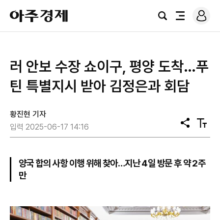
로
아
그
검
전
주
인
색
체
경
메
제
뉴
러 안보 수장 쇼이구, 평양 도착…푸
틴 특별지시 받아 김정은과 회담
황진현 기자
공
텍
입력 2025-06-17 14:16
유
스
트
크
기
양국 합의 사항 이행 위해 찾아…지난 4일 방문 후 약 2주
만