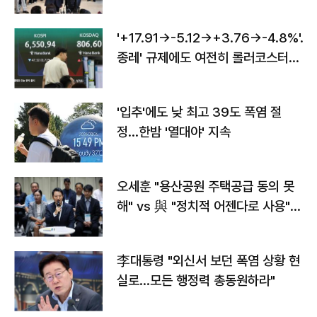
'+17.91→-5.12→+3.76→-4.8%'…'
종레' 규제에도 여전히 롤러코스터
타는 코스피
'입추'에도 낮 최고 39도 폭염 절
정…한밤 '열대야' 지속
오세훈 "용산공원 주택공급 동의 못
해" vs 與 "정치적 어젠다로 사용"
맞불
李대통령 "외신서 보던 폭염 상황 현
실로…모든 행정력 총동원하라"