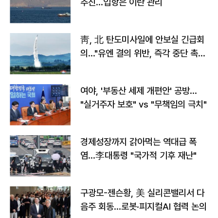
추진…입항은 이란 관리
靑, 北 탄도미사일에 안보실 긴급회
의…"유엔 결의 위반, 즉각 중단 촉
구"
여야, '부동산 세제 개편안' 공방…
"실거주자 보호" vs "무책임의 극치"
경제성장까지 갉아먹는 역대급 폭
염…李대통령 "국가적 기후 재난"
구광모-젠슨황, 美 실리콘밸리서 다
음주 회동…로봇·피지컬AI 협력 논의