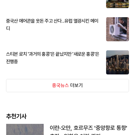
중국산 에어콘을 웃돈 주고 산다...유럽 열광시킨 메이
디
스티븐 로치 '과거의 홍콩'은 끝났지만 '새로운 홍콩'은
진행중
중국뉴스
더보기
추천기사
이란·오만, 호르무즈 '중앙항로 통항'