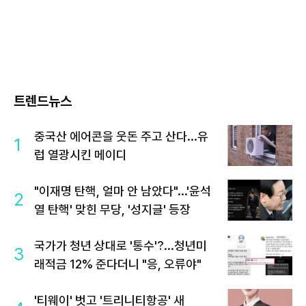
트렌드뉴스
중국산 에어콘을 웃돈 주고 산다...유
1
럽 열광시킨 메이디
"이재명 탄핵, 얼마 안 남았다"...'윤석
2
열 탄핵' 맞힌 무당, '성지글' 등장
국가가 청년 상대로 '통수'?...청년미
3
래적금 12% 준다더니 "응, 오류야"
'티웨이' 벗고 '트리니티항공' 새