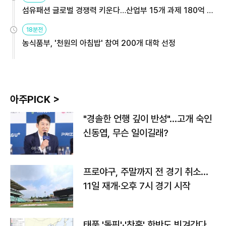
섬유패션 글로벌 경쟁력 키운다…산업부 15개 과제 180억 지
원
18분전
농식품부, '천원의 아침밥' 참여 200개 대학 선정
아주PICK >
"경솔한 언행 깊이 반성"…고개 숙인
신동엽, 무슨 일이길래?
프로야구, 주말까지 전 경기 취소…
11일 재개·오후 7시 경기 시작
태풍 '돌핀'·'찬홈' 한반도 빗겨간다…