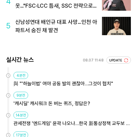
4
옷…"FSC·LCC 틈새, SSC 전략으로
공략"
신남성연대 배인규 대표 사망…인천 아
5
파트서 숨진 채 발견
실시간 뉴스
08.07 11:48
UPDATE
4분전
與 "'하늘이법' 여야 공동 발의 괜찮아…그것이 협치"
9분전
'캐시딜' 캐시워크 돈 버는 퀴즈, 정답은?
14분전
관세전쟁 '엔드게임' 윤곽 나오나…한국 新통상정책 교두보 활
용해야
17분전