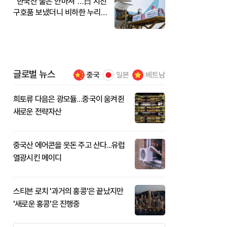
"한국산 물은 안마셔"…日 지진
구호품 보냈더니 비하한 누리
꾼
글로벌 뉴스
중국
일본
베트남
희토류 다음은 광모듈…중국이 움켜쥔
새로운 전략자산
중국산 에어콘을 웃돈 주고 산다...유럽
열광시킨 메이디
스티븐 로치 '과거의 홍콩'은 끝났지만
'새로운 홍콩'은 진행중