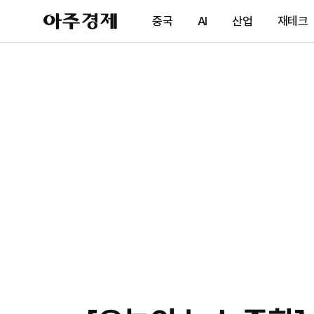
아
중국
AI
산업
재테크
주
경
제