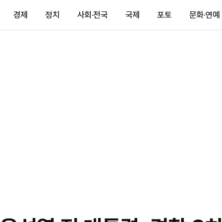
경제
정치
사회·전국
국제
포토
문화·연예