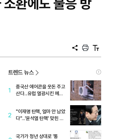
차 소환에도 불응 방
공
프
텍
유
린
스
트
트
크
기
트렌드 뉴스
중국산 에어콘을 웃돈 주고
1
산다...유럽 열광시킨 메이
디
"이재명 탄핵, 얼마 안 남았
2
다"...'윤석열 탄핵' 맞힌 무
당, '성지글' 등장
국가가 청년 상대로 '통