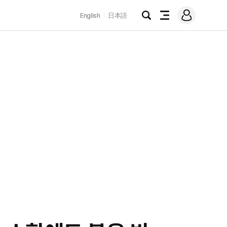
로
English
日本語
그
검
전
인
색
체
메
뉴