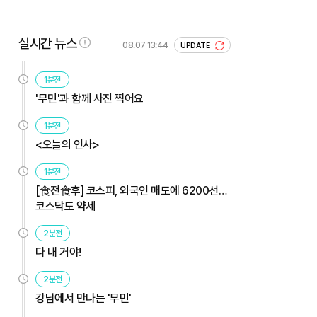
실시간 뉴스
08.07 13:44
UPDATE
1분전
'무민'과 함께 사진 찍어요
1분전
<오늘의 인사>
1분전
[食전食후] 코스피, 외국인 매도에 6200선…
코스닥도 약세
2분전
다 내 거야!
2분전
강남에서 만나는 '무민'