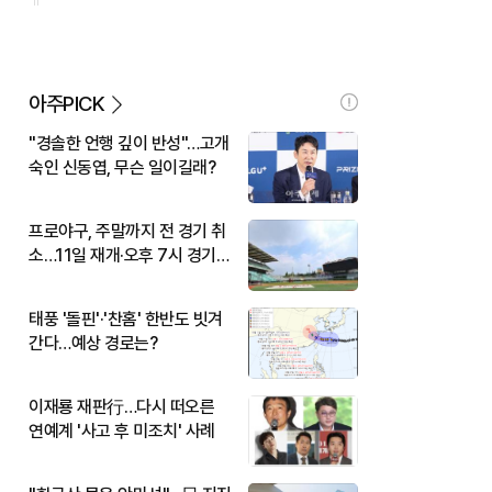
아주PICK
"경솔한 언행 깊이 반성"…고개
숙인 신동엽, 무슨 일이길래?
프로야구, 주말까지 전 경기 취
소…11일 재개·오후 7시 경기
시작
태풍 '돌핀'·'찬홈' 한반도 빗겨
간다…예상 경로는?
이재룡 재판行…다시 떠오른
연예계 '사고 후 미조치' 사례