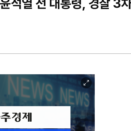
 윤석열 전 대통령, 경찰 3
이
미
지
확
대