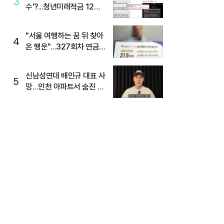
3
수'?...청년미래적금 12%
준다더니 "응, 오류야"
"서울 여행하는 꿈 뒤 찾아
4
온 행운"…327회차 연금
복권720+ 당첨번호조회
주목
신남성연대 배인규 대표 사
5
망…인천 아파트서 숨진 채
발견