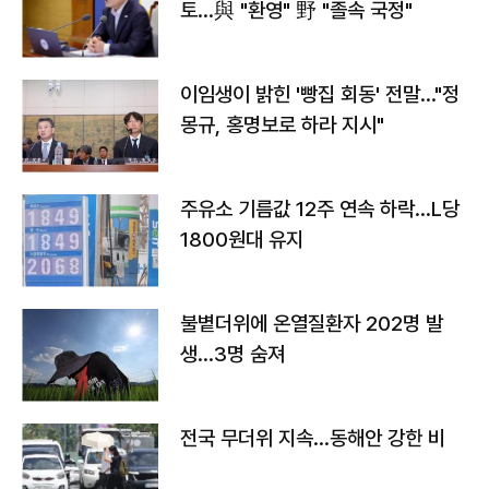
토…與 "환영" 野 "졸속 국정"
이임생이 밝힌 '빵집 회동' 전말…"정
몽규, 홍명보로 하라 지시"
주유소 기름값 12주 연속 하락…L당
1800원대 유지
불볕더위에 온열질환자 202명 발
생…3명 숨져
전국 무더위 지속…동해안 강한 비