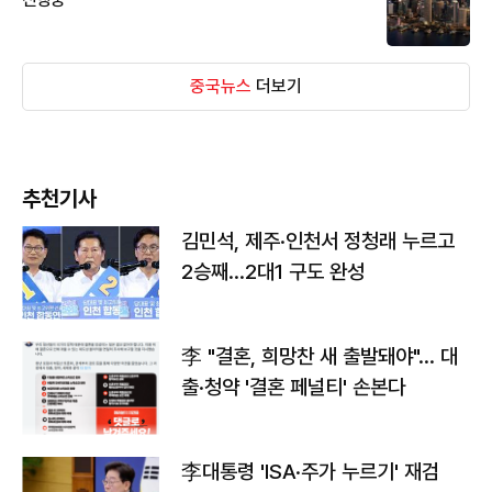
중국뉴스
더보기
추천기사
김민석, 제주·인천서 정청래 누르고
2승째…2대1 구도 완성
李 "결혼, 희망찬 새 출발돼야"… 대
출·청약 '결혼 페널티' 손본다
李대통령 'ISA·주가 누르기' 재검