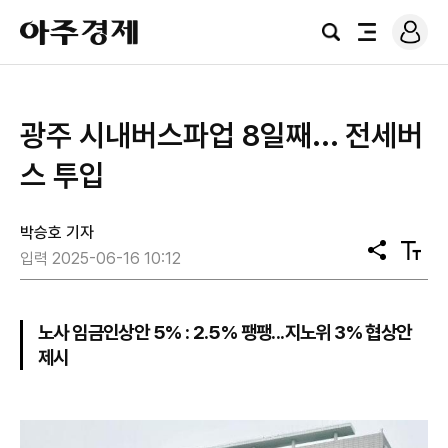
로
아
그
검
전
주
인
색
체
경
메
제
뉴
광주 시내버스파업 8일째... 전세버
스 투입
박승호 기자
공
텍
입력 2025-06-16 10:12
유
스
트
크
기
노사 임금인상안 5% : 2.5% 팽팽...지노위 3% 협상안
제시