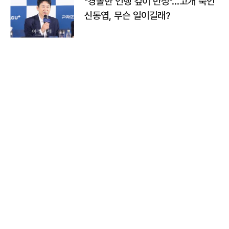
"경솔한 언행 깊이 반성"…고개 숙인
신동엽, 무슨 일이길래?