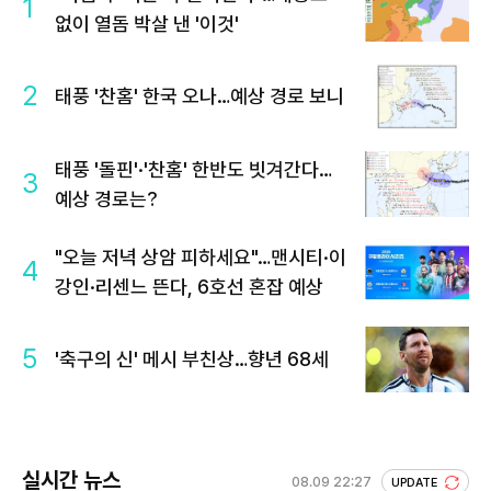
1
없이 열돔 박살 낸 '이것'
2
태풍 '찬홈' 한국 오나…예상 경로 보니
태풍 '돌핀'·'찬홈' 한반도 빗겨간다…
3
예상 경로는?
"오늘 저녁 상암 피하세요"…맨시티·이
4
강인·리센느 뜬다, 6호선 혼잡 예상
5
'축구의 신' 메시 부친상…향년 68세
실시간 뉴스
08.09 22:27
UPDATE