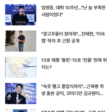
임영웅, 데뷔 10주년…"난 늘 부족한
사람이었다"
"광고주들이 찾아줘"…진태현, '이숙
캠' 하차 후 근황 공개
13호 태풍 '돌핀'·15호 '찬홈' 현재 위
치는?
"속옷 빨고 졸업식까지"…근육병 학
생 돌본 공익, 코미디언 김규원이었
다