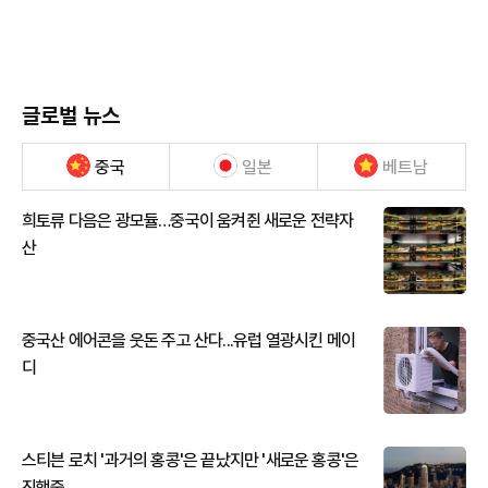
글로벌 뉴스
중국
일본
베트남
희토류 다음은 광모듈…중국이 움켜쥔 새로운 전략자
산
중국산 에어콘을 웃돈 주고 산다...유럽 열광시킨 메이
디
스티븐 로치 '과거의 홍콩'은 끝났지만 '새로운 홍콩'은
진행중