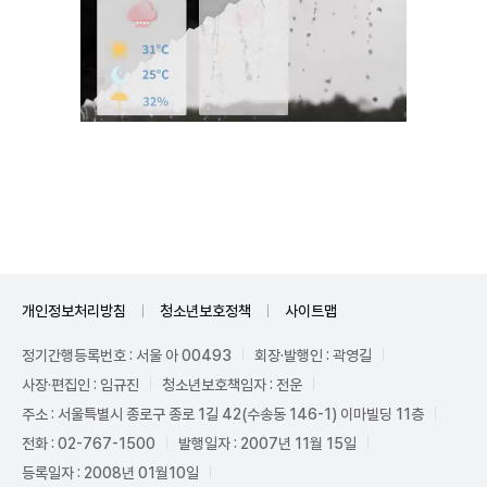
Unmute
개인정보처리방침
청소년보호정책
사이트맵
정기간행등록번호 : 서울 아 00493
회장·발행인 : 곽영길
사장·편집인 : 임규진
청소년보호책임자 : 전운
주소 : 서울특별시 종로구 종로 1길 42(수송동 146-1) 이마빌딩 11층
전화 : 02-767-1500
발행일자 : 2007년 11월 15일
등록일자 : 2008년 01월10일