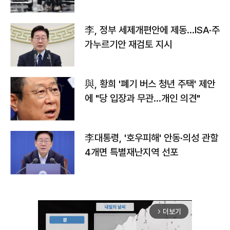
李, 정부 세제개편안에 제동…ISA·주
가누르기안 재검토 지시
與, 황희 '폐기 버스 청년 주택' 제안
에 "당 입장과 무관…개인 의견"
李대통령, '호우피해' 안동·의성 관할
4개면 특별재난지역 선포
더보기
arrow_forward_ios