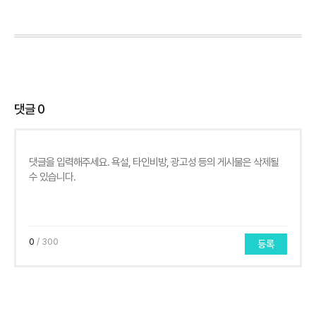
댓글
0
0
/ 300
등록