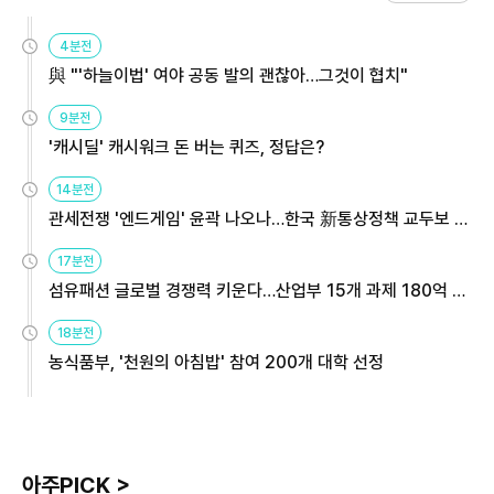
4분전
與 "'하늘이법' 여야 공동 발의 괜찮아…그것이 협치"
9분전
'캐시딜' 캐시워크 돈 버는 퀴즈, 정답은?
14분전
관세전쟁 '엔드게임' 윤곽 나오나…한국 新통상정책 교두보 활
용해야
17분전
섬유패션 글로벌 경쟁력 키운다…산업부 15개 과제 180억 지
원
18분전
농식품부, '천원의 아침밥' 참여 200개 대학 선정
아주PICK >