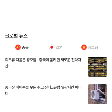
글로벌 뉴스
중국
일본
베트남
희토류 다음은 광모듈…중국이 움켜쥔 새로운 전략자
산
중국산 에어콘을 웃돈 주고 산다...유럽 열광시킨 메이
디