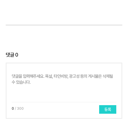
댓글
0
0
/ 300
등록