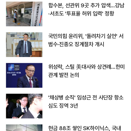
합수본, 선관위 9곳 추가 압색…강남
·서초도 '투표율 허위 입력' 정황
국민의힘 윤리위, '돌려차기 실언' 서
범수·진종오 징계절차 개시
위성락, 스틸 美대사와 상견례…한미
관계 발전 논의
'채상병 순직' 임성근 전 사단장 항소
심도 징역 3년
현금 88조 쌓인 SK하이닉스, 국내