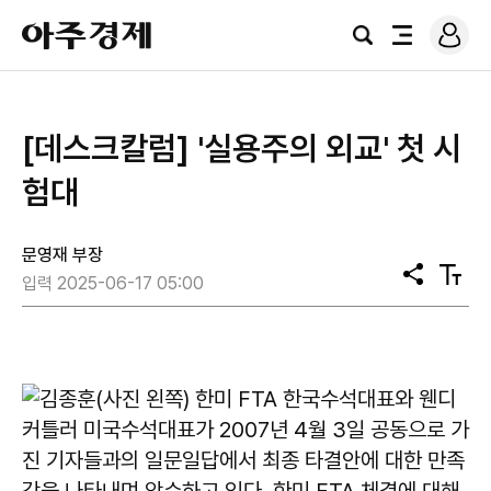
로
아
그
검
전
주
인
색
체
경
메
제
뉴
[데스크칼럼] '실용주의 외교' 첫 시
험대
문영재 부장
공
텍
입력 2025-06-17 05:00
유
스
트
크
기