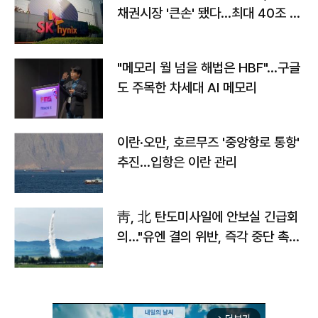
채권시장 '큰손' 됐다…최대 40조 투
자
"메모리 월 넘을 해법은 HBF"…구글
도 주목한 차세대 AI 메모리
이란·오만, 호르무즈 '중앙항로 통항'
추진…입항은 이란 관리
靑, 北 탄도미사일에 안보실 긴급회
의…"유엔 결의 위반, 즉각 중단 촉
구"