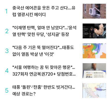
중국산 에어콘을 웃돈 주고 산다...유
1
럽 열광시킨 메이디
"이재명 탄핵, 얼마 안 남았다"...'윤석
2
열 탄핵' 맞힌 무당, '성지글' 등장
"다음 주 기온 뚝 떨어진다"…태풍도
3
없이 열돔 박살 낸 '이것'
"서울 여행하는 꿈 뒤 찾아온 행운"…
4
327회차 연금복권720+ 당첨번호조
회 주목
태풍 '돌핀'·'찬홈' 한반도 빗겨간다…
5
예상 경로는?