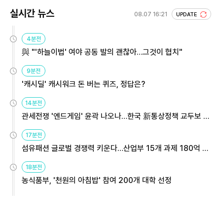
실시간 뉴스
08.07 16:21
UPDATE
4분전
與 "'하늘이법' 여야 공동 발의 괜찮아…그것이 협치"
9분전
'캐시딜' 캐시워크 돈 버는 퀴즈, 정답은?
14분전
관세전쟁 '엔드게임' 윤곽 나오나…한국 新통상정책 교두보 활
용해야
17분전
섬유패션 글로벌 경쟁력 키운다…산업부 15개 과제 180억 지
원
18분전
농식품부, '천원의 아침밥' 참여 200개 대학 선정