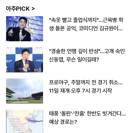
아주PICK >
"속옷 빨고 졸업식까지"…근육병 학
생 돌본 공익, 코미디언 김규원이었
다
"경솔한 언행 깊이 반성"…고개 숙인
신동엽, 무슨 일이길래?
프로야구, 주말까지 전 경기 취소…
11일 재개·오후 7시 경기 시작
태풍 '돌핀'·'찬홈' 한반도 빗겨간다…
예상 경로는?