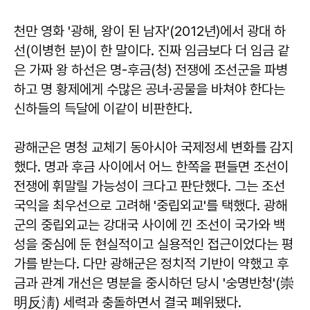
천만 영화 '광해, 왕이 된 남자'(2012년)에서 광대 하
선(이병헌 분)이 한 말이다. 진짜 임금보다 더 임금 같
은 가짜 왕 하선은 명-후금(청) 전쟁에 조선군을 파병
하고 명 황제에게 수많은 공녀·공물을 바쳐야 한다는
신하들의 득달에 이같이 비판한다.
광해군은 명청 교체기 동아시아 국제정세 변화를 감지
했다. 명과 후금 사이에서 어느 한쪽을 편들면 조선이
전쟁에 휘말릴 가능성이 크다고 판단했다. 그는 조선
국익을 최우선으로 고려해 '중립외교'를 택했다. 광해
군의 중립외교는 강대국 사이에 낀 조선이 국가와 백
성을 중심에 둔 현실적이고 실용적인 접근이었다는 평
가를 받는다. 다만 광해군은 정치적 기반이 약했고 후
금과 관계 개선은 명분을 중시하던 당시 '숭명반청'(崇
明反淸) 세력과 충돌하면서 결국 폐위됐다.