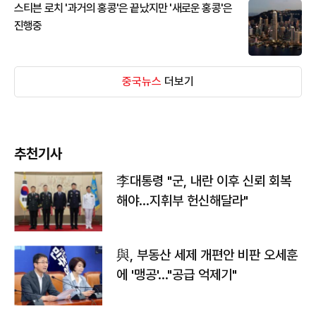
스티븐 로치 '과거의 홍콩'은 끝났지만 '새로운 홍콩'은
진행중
중국뉴스
더보기
추천기사
李대통령 "군, 내란 이후 신뢰 회복
해야…지휘부 헌신해달라"
與, 부동산 세제 개편안 비판 오세훈
에 '맹공'…"공급 억제기"