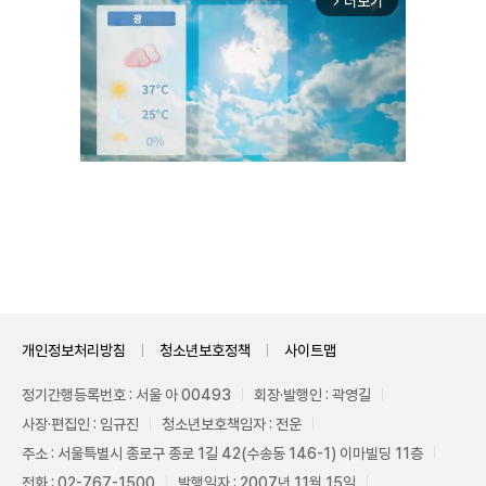
더보기
arrow_forward_ios
Unmute
개인정보처리방침
청소년보호정책
사이트맵
정기간행등록번호 : 서울 아 00493
회장·발행인 : 곽영길
사장·편집인 : 임규진
청소년보호책임자 : 전운
주소 : 서울특별시 종로구 종로 1길 42(수송동 146-1) 이마빌딩 11층
전화 : 02-767-1500
발행일자 : 2007년 11월 15일