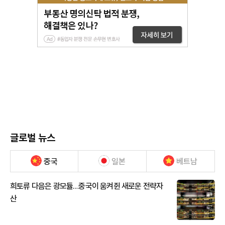
글로벌 뉴스
중국
일본
베트남
희토류 다음은 광모듈…중국이 움켜쥔 새로운 전략자
산