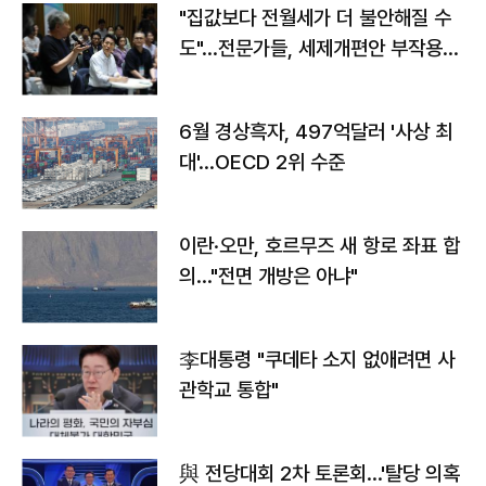
"집값보다 전월세가 더 불안해질 수
도"…전문가들, 세제개편안 부작용
우려
6월 경상흑자, 497억달러 '사상 최
대'…OECD 2위 수준
이란·오만, 호르무즈 새 항로 좌표 합
의…"전면 개방은 아냐"
李대통령 "쿠데타 소지 없애려면 사
관학교 통합"
與 전당대회 2차 토론회…'탈당 의혹