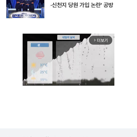
·신천지 당원 가입 논란' 공방
더보기
arrow_forward_ios
Unmute