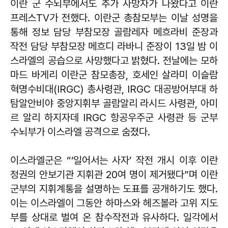
이란 군 수뇌부에서도 추가 사망자가 나왔다고 이란
프레스TV가 전했다. 이란군 총참모부는 이날 성명을
통해 정보 담당 부참모장 골람레자 메흐라비 준장과
작전 담당 부참모장 메흐디 라바니 준장이 13일 밤 이
스라엘의 공습으로 사망했다고 밝혔다. 전날에는 모하
마드 바게리 이란군 참모총장, 호세인 살라미 이슬람
혁명수비대(IRGC) 총사령관, IRGC 대공방어부대 하
탐알안비야 중앙지휘부 골람알리 라시드 사령관, 아미
르 알리 하지자데 IRGC 항공우주군 사령관 등 군부
수뇌부가 이스라엘 공격으로 숨졌다.
이스라엘군은 “‘일어서는 사자’ 작전 개시 이후 이란
정권의 안보기관 지휘관 20여 명이 제거됐다”며 이란
군부의 지휘계통을 설명하는 도표를 공개하기도 했다.
이는 이스라엘이 그동안 하마스와 헤즈볼라 고위 지도
부를 상대로 벌여 온 참수작전과 유사하다. 일각에서