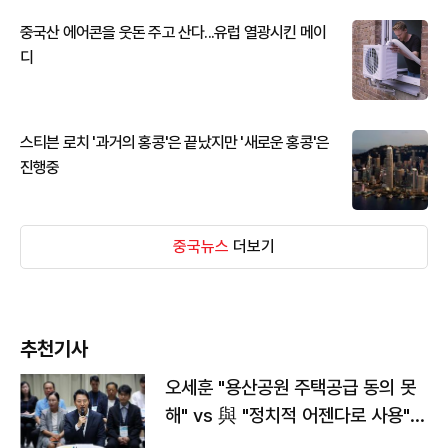
중국산 에어콘을 웃돈 주고 산다...유럽 열광시킨 메이
디
스티븐 로치 '과거의 홍콩'은 끝났지만 '새로운 홍콩'은
진행중
중국뉴스
더보기
추천기사
오세훈 "용산공원 주택공급 동의 못
해" vs 與 "정치적 어젠다로 사용"
맞불