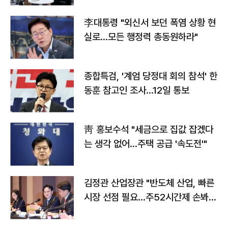
李대통령 "외신서 보던 폭염 상황 현
실로…모든 행정력 총동원하라"
종합특검, '계엄 당정대 회의 참석' 한
동훈 참고인 조사...12일 통보
靑 홍보수석 "세금으로 집값 잡겠다
는 생각 없어…주택 공급 '속도전'"
김정관 산업장관 "반도체 산업, 빠른
시장 선점 필요…주52시간제 손봐
야"