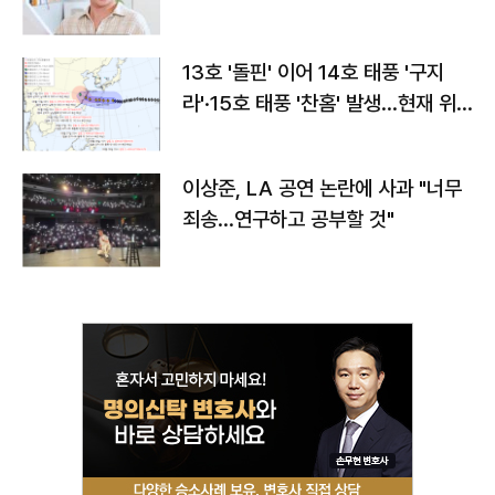
13호 '돌핀' 이어 14호 태풍 '구지
라'·15호 태풍 '찬홈' 발생…현재 위
치와 이동경로는?
이상준, LA 공연 논란에 사과 "너무
죄송…연구하고 공부할 것"