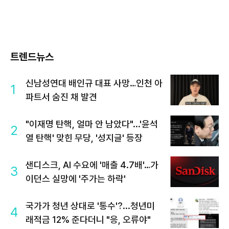
트렌드뉴스
신남성연대 배인규 대표 사망…인천 아
1
파트서 숨진 채 발견
"이재명 탄핵, 얼마 안 남았다"...'윤석
2
열 탄핵' 맞힌 무당, '성지글' 등장
샌디스크, AI 수요에 '매출 4.7배'…가
3
이던스 실망에 '주가는 하락'
국가가 청년 상대로 '통수'?...청년미
4
래적금 12% 준다더니 "응, 오류야"