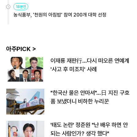
원
18분전
농식품부, '천원의 아침밥' 참여 200개 대학 선정
아주PICK >
이재룡 재판行…다시 떠오른 연예계
'사고 후 미조치' 사례
"한국산 물은 안마셔"…日 지진 구호
품 보냈더니 비하한 누리꾼
'태도 논란' 정준원 "난 배우 하면 안
되는 사람인가? 생각 했다"