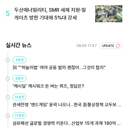
두산에너빌리티, SMR 세제 지원·빌
5
게이츠 방한 기대에 5%대 강세
실시간 뉴스
08.06 17:47
UPDATE
4분전
與 "'하늘이법' 여야 공동 발의 괜찮아…그것이 협치"
9분전
'캐시딜' 캐시워크 돈 버는 퀴즈, 정답은?
14분전
관세전쟁 '엔드게임' 윤곽 나오나…한국 新통상정책 교두보 활
용해야
17분전
섬유패션 글로벌 경쟁력 키운다…산업부 15개 과제 180억 지