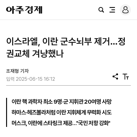
로
아
그
검
전
주
인
색
체
경
메
제
뉴
이스라엘, 이란 군수뇌부 제거…정
권교체 겨냥했나
조재형 기자
공
텍
입력 2025-06-15 16:12
유
스
트
크
기
이란 핵 과학자 최소 9명·군 지휘관 20여명 사망
하마스·헤즈볼라처럼 이란 지휘체계 무력화 시도
머스크, 이란에 스타링크 제공…"국민 저항 강화"