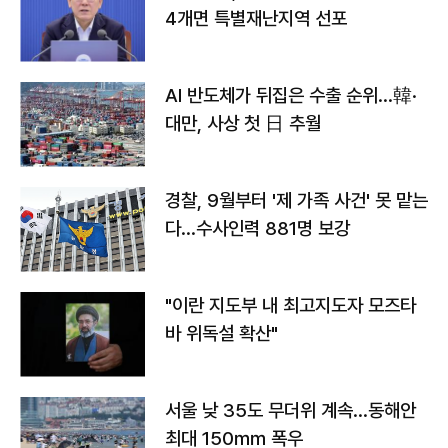
4개면 특별재난지역 선포
AI 반도체가 뒤집은 수출 순위…韓·
대만, 사상 첫 日 추월
경찰, 9월부터 '제 가족 사건' 못 맡는
다…수사인력 881명 보강
"이란 지도부 내 최고지도자 모즈타
바 위독설 확산"
서울 낮 35도 무더위 계속…동해안
최대 150㎜ 폭우