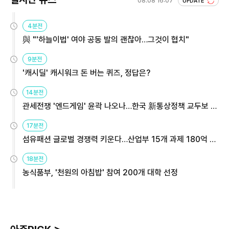
08.08 16:07
UPDATE
4분전
與 "'하늘이법' 여야 공동 발의 괜찮아…그것이 협치"
9분전
'캐시딜' 캐시워크 돈 버는 퀴즈, 정답은?
14분전
관세전쟁 '엔드게임' 윤곽 나오나…한국 新통상정책 교두보 활
용해야
17분전
섬유패션 글로벌 경쟁력 키운다…산업부 15개 과제 180억 지
원
18분전
농식품부, '천원의 아침밥' 참여 200개 대학 선정