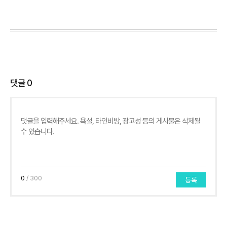
댓글
0
0
/ 300
등록