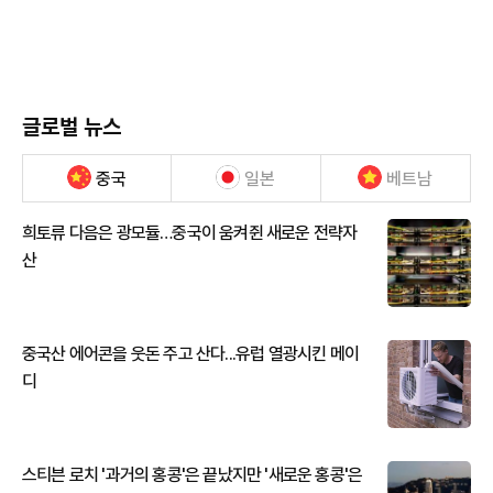
글로벌 뉴스
중국
일본
베트남
희토류 다음은 광모듈…중국이 움켜쥔 새로운 전략자
산
중국산 에어콘을 웃돈 주고 산다...유럽 열광시킨 메이
디
스티븐 로치 '과거의 홍콩'은 끝났지만 '새로운 홍콩'은