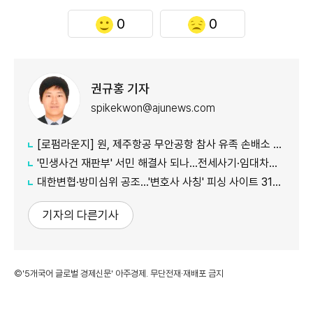
0
0
권규홍 기자
spikekwon@ajunews.com
[로펌라운지] 원, 제주항공 무안공항 참사 유족 손배소 대리..."참사 진상 명확히 규명"
'민생사건 재판부' 서민 해결사 되나...전세사기·임대차분쟁 평균 3개월내 해결
대한변협·방미심위 공조…'변호사 사칭' 피싱 사이트 31건 무더기 차단
기자의 다른기사
©'5개국어 글로벌 경제신문' 아주경제. 무단전재·재배포 금지