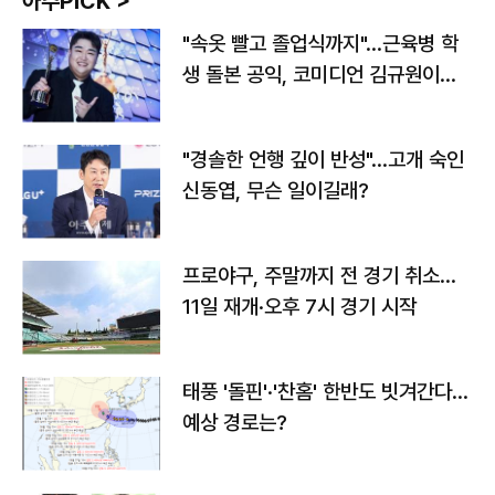
아주PICK >
"속옷 빨고 졸업식까지"…근육병 학
생 돌본 공익, 코미디언 김규원이었
다
"경솔한 언행 깊이 반성"…고개 숙인
신동엽, 무슨 일이길래?
프로야구, 주말까지 전 경기 취소…
11일 재개·오후 7시 경기 시작
태풍 '돌핀'·'찬홈' 한반도 빗겨간다…
예상 경로는?