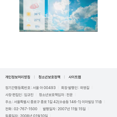
Unmute
개인정보처리방침
청소년보호정책
사이트맵
정기간행등록번호 : 서울 아 00493
회장·발행인 : 곽영길
사장·편집인 : 임규진
청소년보호책임자 : 전운
주소 : 서울특별시 종로구 종로 1길 42(수송동 146-1) 이마빌딩 11층
전화 : 02-767-1500
발행일자 : 2007년 11월 15일
등록일자 : 2008년 01월10일