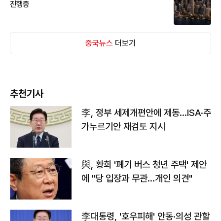
진행중
중국뉴스
더보기
추천기사
李, 정부 세제개편안에 제동…ISA·주
가누르기안 재검토 지시
與, 황희 '폐기 버스 청년 주택' 제안
에 "당 입장과 무관…개인 의견"
李대통령, '호우피해' 안동·의성 관할