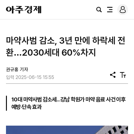
로
아
그
검
전
주
인
색
체
경
메
제
뉴
마약사범 감소, 3년 만에 하락세 전
환...2030세대 60%차지
권규홍 기자
공
텍
입력 2025-06-15 15:55
유
스
트
크
기
10대 마약사범 감소세...강남 학원가 마약 음료 사건 이후
예방·단속 효과