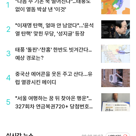
"다음 주 기온 뚝 떨어진다"…태풍도
1
없이 열돔 박살 낸 '이것'
"이재명 탄핵, 얼마 안 남았다"...'윤석
2
열 탄핵' 맞힌 무당, '성지글' 등장
태풍 '돌핀'·'찬홈' 한반도 빗겨간다…
3
예상 경로는?
중국산 에어콘을 웃돈 주고 산다...유
4
럽 열광시킨 메이디
"서울 여행하는 꿈 뒤 찾아온 행운"…
5
327회차 연금복권720+ 당첨번호조
회 주목
실시간 뉴스