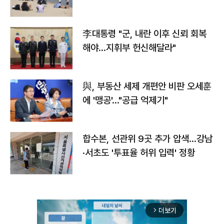
李대통령 "군, 내란 이후 신뢰 회복
해야…지휘부 헌신해달라"
與, 부동산 세제 개편안 비판 오세훈
에 '맹공'…"공급 억제기"
합수본, 선관위 9곳 추가 압색…강남
·서초도 '투표율 허위 입력' 정황
더보기
arrow_forward_ios