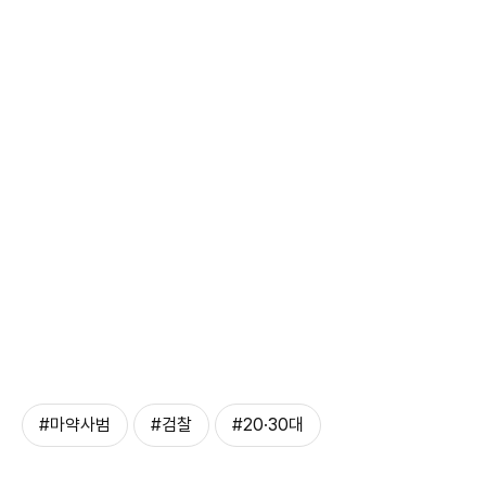
#마약사범
#검찰
#20·30대