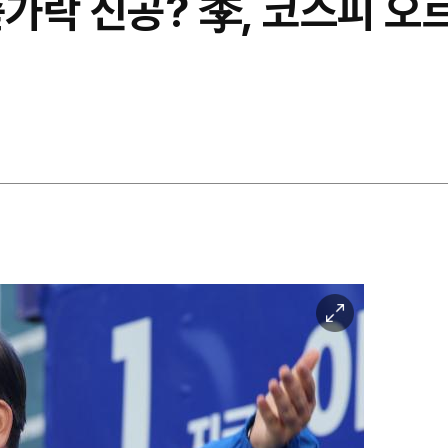
숟가락 신공? 李, 코스피 오
이
미
지
확
대