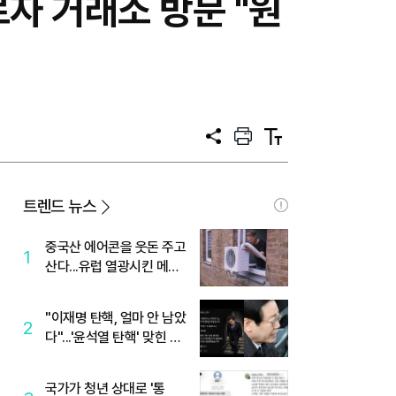
르자 거래소 방문 "원
공
프
텍
유
린
스
트
트
크
기
트렌드 뉴스
중국산 에어콘을 웃돈 주고
1
산다...유럽 열광시킨 메이
디
"이재명 탄핵, 얼마 안 남았
2
다"...'윤석열 탄핵' 맞힌 무
당, '성지글' 등장
국가가 청년 상대로 '통