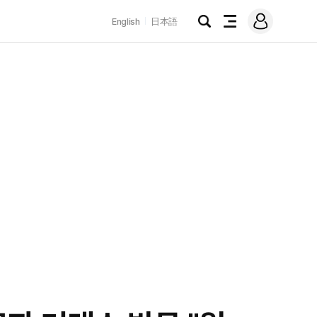
로
English
日本語
그
검
전
인
색
체
메
뉴