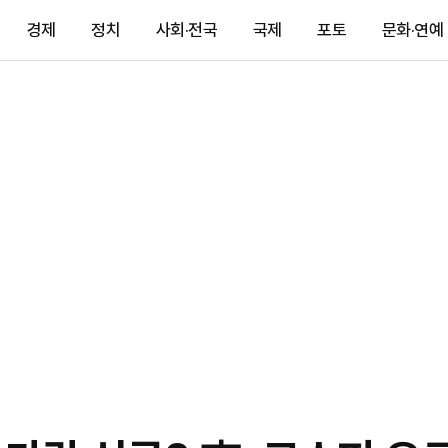
경제
정치
사회·전국
국제
포토
문화·연예