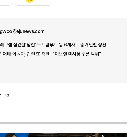
ngwoo@ajunews.com
[ABC Up & Down] '텔레그램 삼겹살 담합' 도드람푸드 등 6개사.. "증거인멸 정황까지"
 여기어때·야놀자, 갑질 또 적발.. "이번엔 미사용 쿠폰 먹튀"
포 금지