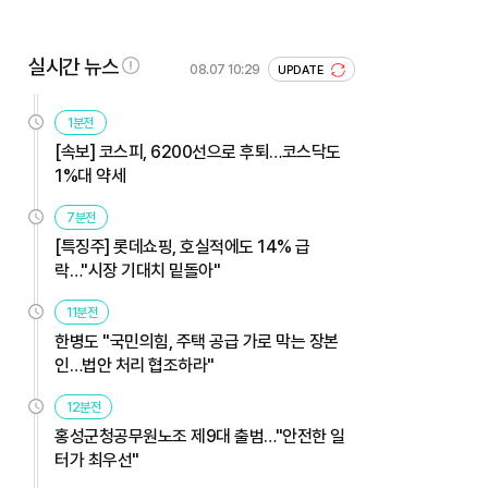
실시간 뉴스
08.07 10:29
UPDATE
1분전
[속보] 코스피, 6200선으로 후퇴…코스닥도
1%대 약세
7분전
[특징주] 롯데쇼핑, 호실적에도 14% 급
락…"시장 기대치 밑돌아"
11분전
한병도 "국민의힘, 주택 공급 가로 막는 장본
인…법안 처리 협조하라"
12분전
홍성군청공무원노조 제9대 출범…"안전한 일
터가 최우선"