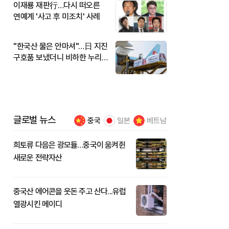
이재룡 재판行…다시 떠오른
연예계 '사고 후 미조치' 사례
"한국산 물은 안마셔"…日 지진
구호품 보냈더니 비하한 누리
꾼
글로벌 뉴스
중국
일본
베트남
희토류 다음은 광모듈…중국이 움켜쥔
새로운 전략자산
중국산 에어콘을 웃돈 주고 산다...유럽
열광시킨 메이디