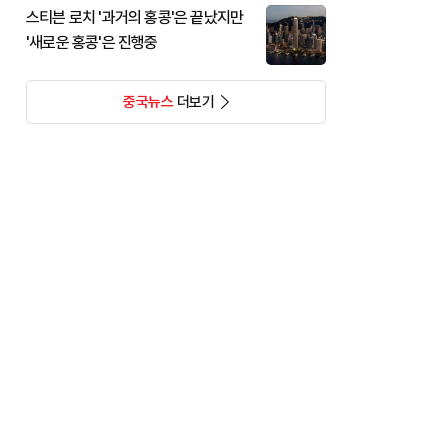
스티븐 로치 '과거의 홍콩'은 끝났지만
'새로운 홍콩'은 진행중
중국뉴스
더보기