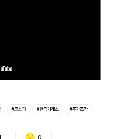
명
#코스피
#한국거래소
#주가조작
1
0