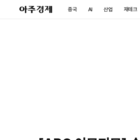
아
중국
AI
산업
재테크
주
경
제