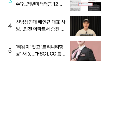
3
수'?...청년미래적금 12%
준다더니 "응, 오류야"
신남성연대 배인규 대표 사
4
망…인천 아파트서 숨진 채
발견
'티웨이' 벗고 '트리니티항
5
공' 새 옷…"FSC·LCC 틈
새, SSC 전략으로 공략"