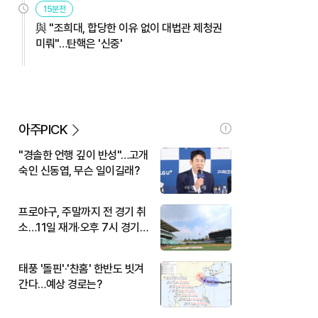
15분전
與 "조희대, 합당한 이유 없이 대법관 제청권
미뤄"…탄핵은 '신중'
아주PICK
"경솔한 언행 깊이 반성"…고개
숙인 신동엽, 무슨 일이길래?
프로야구, 주말까지 전 경기 취
소…11일 재개·오후 7시 경기
시작
태풍 '돌핀'·'찬홈' 한반도 빗겨
간다…예상 경로는?