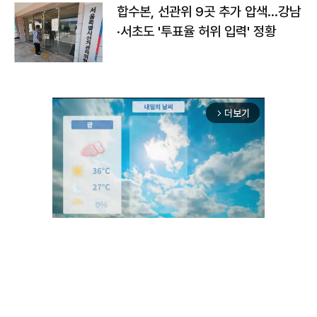
합수본, 선관위 9곳 추가 압색…강남
·서초도 '투표율 허위 입력' 정황
더보기
arrow_forward_ios
Unmute