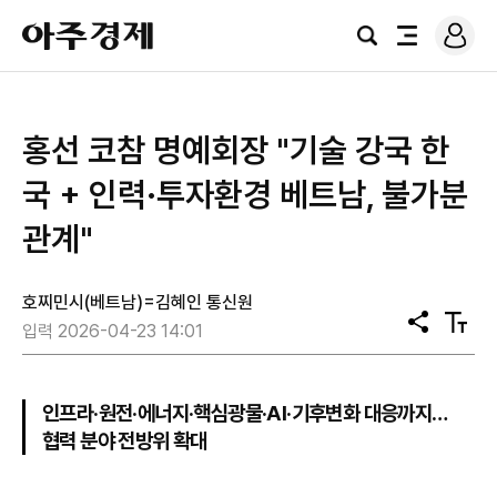
로
아
그
검
전
주
인
색
체
경
메
제
뉴
홍선 코참 명예회장 "기술 강국 한
국 + 인력·투자환경 베트남, 불가분
관계"
호찌민시(베트남)=김혜인 통신원
공
텍
입력 2026-04-23 14:01
유
스
트
크
기
인프라·원전·에너지·핵심광물·AI·기후변화 대응까지…
협력 분야 전방위 확대