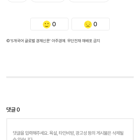
0
0
©'5개국어 글로벌 경제신문' 아주경제. 무단전재·재배포 금지
댓글
0