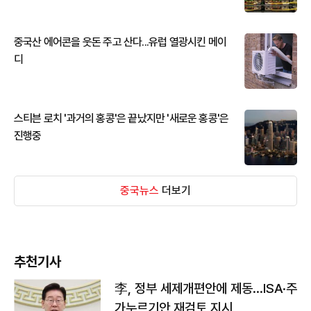
중국산 에어콘을 웃돈 주고 산다...유럽 열광시킨 메이
디
스티븐 로치 '과거의 홍콩'은 끝났지만 '새로운 홍콩'은
진행중
중국뉴스
더보기
추천기사
李, 정부 세제개편안에 제동…ISA·주
가누르기안 재검토 지시