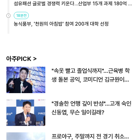
섬유패션 글로벌 경쟁력 키운다…산업부 15개 과제 180억 지
원
18분전
농식품부, '천원의 아침밥' 참여 200개 대학 선정
아주PICK >
"속옷 빨고 졸업식까지"…근육병 학
생 돌본 공익, 코미디언 김규원이었
다
"경솔한 언행 깊이 반성"…고개 숙인
신동엽, 무슨 일이길래?
프로야구, 주말까지 전 경기 취소…