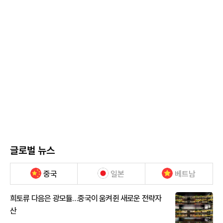
글로벌 뉴스
중국
일본
베트남
희토류 다음은 광모듈…중국이 움켜쥔 새로운 전략자
산