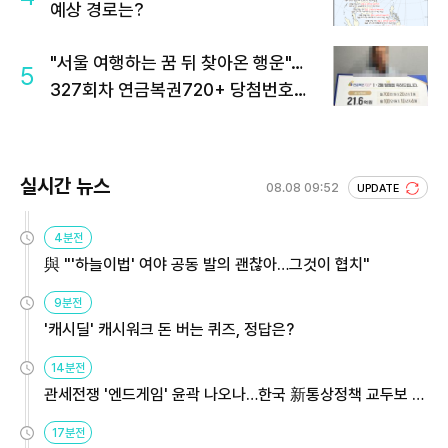
예상 경로는?
"서울 여행하는 꿈 뒤 찾아온 행운"…
5
327회차 연금복권720+ 당첨번호조
회 주목
실시간 뉴스
08.08 09:52
UPDATE
4분전
與 "'하늘이법' 여야 공동 발의 괜찮아…그것이 협치"
9분전
'캐시딜' 캐시워크 돈 버는 퀴즈, 정답은?
14분전
관세전쟁 '엔드게임' 윤곽 나오나…한국 新통상정책 교두보 활
용해야
17분전