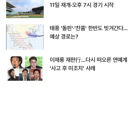
11일 재개·오후 7시 경기 시작
태풍 '돌핀'·'찬홈' 한반도 빗겨간다…
예상 경로는?
이재룡 재판行…다시 떠오른 연예계
'사고 후 미조치' 사례