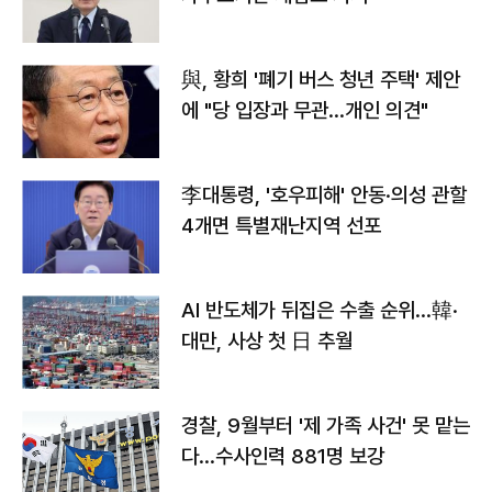
與, 황희 '폐기 버스 청년 주택' 제안
에 "당 입장과 무관…개인 의견"
李대통령, '호우피해' 안동·의성 관할
4개면 특별재난지역 선포
AI 반도체가 뒤집은 수출 순위…韓·
대만, 사상 첫 日 추월
경찰, 9월부터 '제 가족 사건' 못 맡는
다…수사인력 881명 보강