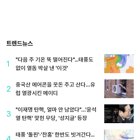
트렌드뉴스
"다음 주 기온 뚝 떨어진다"…태풍도
1
없이 열돔 박살 낸 '이것'
중국산 에어콘을 웃돈 주고 산다...유
2
럽 열광시킨 메이디
"이재명 탄핵, 얼마 안 남았다"...'윤석
3
열 탄핵' 맞힌 무당, '성지글' 등장
태풍 '돌핀'·'찬홈' 한반도 빗겨간다…
4