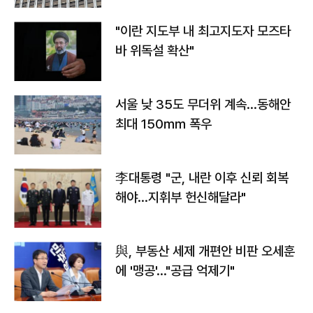
"이란 지도부 내 최고지도자 모즈타
바 위독설 확산"
서울 낮 35도 무더위 계속…동해안
최대 150㎜ 폭우
李대통령 "군, 내란 이후 신뢰 회복
해야…지휘부 헌신해달라"
與, 부동산 세제 개편안 비판 오세훈
에 '맹공'…"공급 억제기"