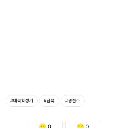
#대북확성기
#남북
#경협주
0
0