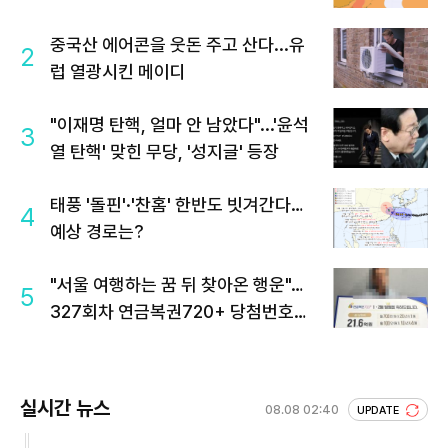
중국산 에어콘을 웃돈 주고 산다...유
2
럽 열광시킨 메이디
"이재명 탄핵, 얼마 안 남았다"...'윤석
3
열 탄핵' 맞힌 무당, '성지글' 등장
태풍 '돌핀'·'찬홈' 한반도 빗겨간다…
4
예상 경로는?
"서울 여행하는 꿈 뒤 찾아온 행운"…
5
327회차 연금복권720+ 당첨번호조
회 주목
실시간 뉴스
08.08 02:40
UPDATE