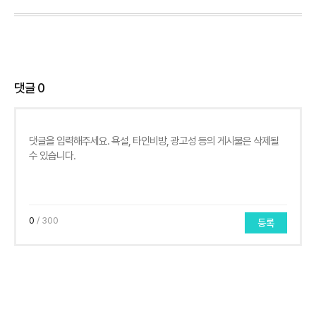
댓글
0
0
/ 300
등록