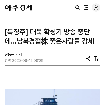
로
아
그
검
전
주
인
색
체
경
메
제
뉴
[특징주] 대북 확성기 방송 중단
에…남북경협株 좋은사람들 강세
신동근 기자
공
텍
입력 2025-06-12 09:28
유
스
트
크
기