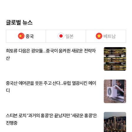
글로벌 뉴스
중국
일본
베트남
희토류 다음은 광모듈…중국이 움켜쥔 새로운 전략자
산
중국산 에어콘을 웃돈 주고 산다...유럽 열광시킨 메이
디
스티븐 로치 '과거의 홍콩'은 끝났지만 '새로운 홍콩'은
진행중