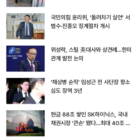
국민의힘 윤리위, '돌려차기 실언' 서
범수·진종오 징계절차 개시
위성락, 스틸 美대사와 상견례…한미
관계 발전 논의
'채상병 순직' 임성근 전 사단장 항소
심도 징역 3년
현금 88조 쌓인 SK하이닉스, 국내
채권시장 '큰손' 됐다…최대 40조 투
자