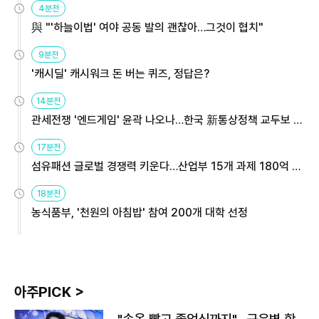
4분전
與 "'하늘이법' 여야 공동 발의 괜찮아…그것이 협치"
9분전
'캐시딜' 캐시워크 돈 버는 퀴즈, 정답은?
14분전
관세전쟁 '엔드게임' 윤곽 나오나…한국 新통상정책 교두보 활
용해야
17분전
섬유패션 글로벌 경쟁력 키운다…산업부 15개 과제 180억 지
원
18분전
농식품부, '천원의 아침밥' 참여 200개 대학 선정
아주PICK >