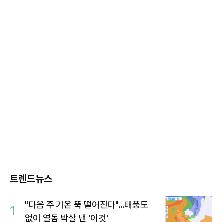
트렌드뉴스
"다음 주 기온 뚝 떨어진다"…태풍도
1
없이 열돔 박살 낸 '이것'