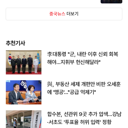
중국뉴스
더보기
추천기사
李대통령 "군, 내란 이후 신뢰 회복
해야…지휘부 헌신해달라"
與, 부동산 세제 개편안 비판 오세훈
에 '맹공'…"공급 억제기"
합수본, 선관위 9곳 추가 압색…강남
·서초도 '투표율 허위 입력' 정황