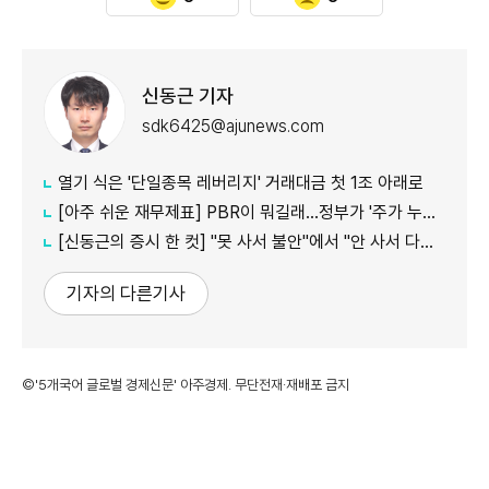
신동근 기자
sdk6425@ajunews.com
열기 식은 '단일종목 레버리지' 거래대금 첫 1조 아래로
[아주 쉬운 재무제표] PBR이 뭐길래…정부가 '주가 누르기'에 칼 빼든 이유
[신동근의 증시 한 컷] "못 사서 불안"에서 "안 사서 다행"으로…증시 덮친 '조모'
기자의 다른기사
©'5개국어 글로벌 경제신문' 아주경제. 무단전재·재배포 금지