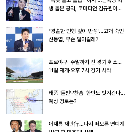
"속옷 빨고 졸업식까지"…근육병 학
생 돌본 공익, 코미디언 김규원이었
다
"경솔한 언행 깊이 반성"…고개 숙인
신동엽, 무슨 일이길래?
프로야구, 주말까지 전 경기 취소…
11일 재개·오후 7시 경기 시작
태풍 '돌핀'·'찬홈' 한반도 빗겨간다…
예상 경로는?
이재룡 재판行…다시 떠오른 연예계