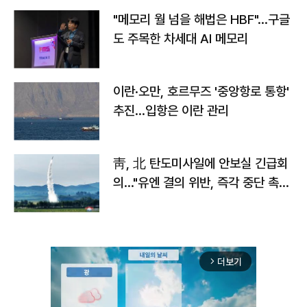
"메모리 월 넘을 해법은 HBF"…구글
도 주목한 차세대 AI 메모리
이란·오만, 호르무즈 '중앙항로 통항'
추진…입항은 이란 관리
靑, 北 탄도미사일에 안보실 긴급회
의…"유엔 결의 위반, 즉각 중단 촉
구"
더보기
arrow_forward_ios