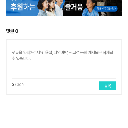
댓글
0
0
/ 300
등록