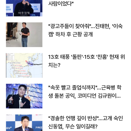
사람이었다"
"광고주들이 찾아줘"…진태현, '이숙
캠' 하차 후 근황 공개
13호 태풍 '돌핀'·15호 '찬홈' 현재 위
치는?
"속옷 빨고 졸업식까지"…근육병 학
생 돌본 공익, 코미디언 김규원이었
다
"경솔한 언행 깊이 반성"…고개 숙인
신동엽, 무슨 일이길래?