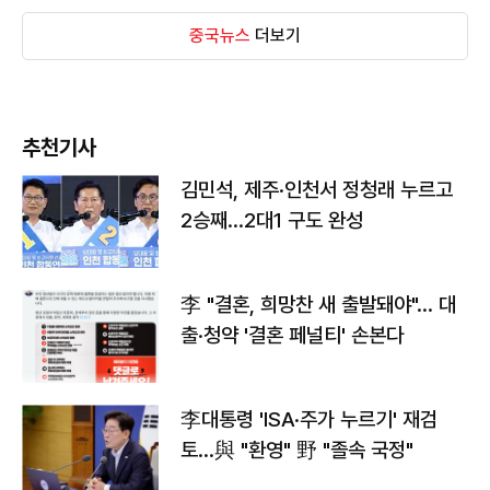
중국뉴스
더보기
추천기사
김민석, 제주·인천서 정청래 누르고
2승째…2대1 구도 완성
李 "결혼, 희망찬 새 출발돼야"… 대
출·청약 '결혼 페널티' 손본다
李대통령 'ISA·주가 누르기' 재검
토…與 "환영" 野 "졸속 국정"