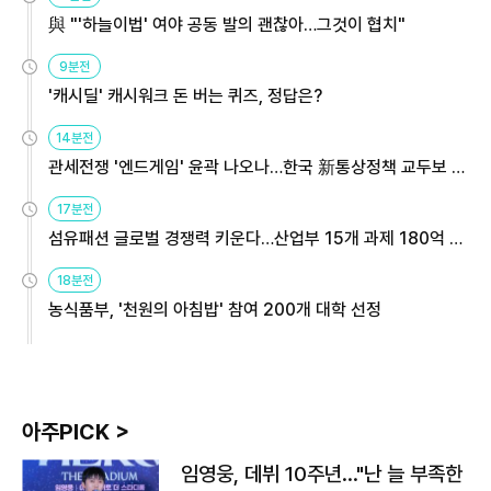
與 "'하늘이법' 여야 공동 발의 괜찮아…그것이 협치"
9분전
'캐시딜' 캐시워크 돈 버는 퀴즈, 정답은?
14분전
관세전쟁 '엔드게임' 윤곽 나오나…한국 新통상정책 교두보 활
용해야
17분전
섬유패션 글로벌 경쟁력 키운다…산업부 15개 과제 180억 지
원
18분전
농식품부, '천원의 아침밥' 참여 200개 대학 선정
아주PICK >
임영웅, 데뷔 10주년…"난 늘 부족한