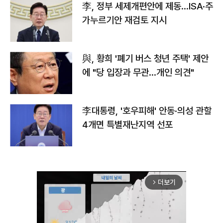
李, 정부 세제개편안에 제동…ISA·주
가누르기안 재검토 지시
與, 황희 '폐기 버스 청년 주택' 제안
에 "당 입장과 무관…개인 의견"
李대통령, '호우피해' 안동·의성 관할
4개면 특별재난지역 선포
더보기
arrow_forward_ios