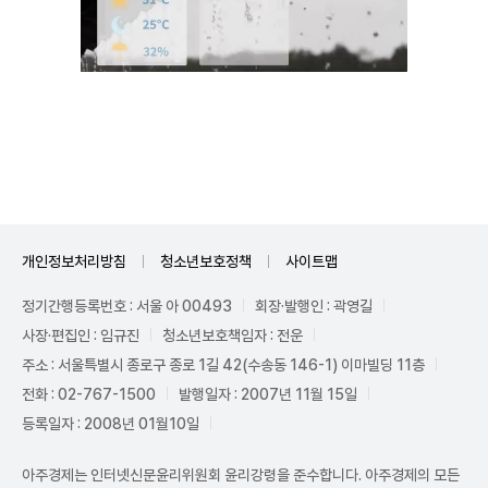
Unmute
개인정보처리방침
청소년보호정책
사이트맵
정기간행등록번호 : 서울 아 00493
회장·발행인 : 곽영길
사장·편집인 : 임규진
청소년보호책임자 : 전운
주소 : 서울특별시 종로구 종로 1길 42(수송동 146-1) 이마빌딩 11층
전화 : 02-767-1500
발행일자 : 2007년 11월 15일
등록일자 : 2008년 01월10일
아주경제는 인터넷신문윤리위원회 윤리강령을 준수합니다. 아주경제의 모든