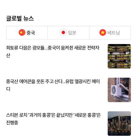
글로벌 뉴스
중국
일본
베트남
희토류 다음은 광모듈…중국이 움켜쥔 새로운 전략자
산
중국산 에어콘을 웃돈 주고 산다...유럽 열광시킨 메이
디
스티븐 로치 '과거의 홍콩'은 끝났지만 '새로운 홍콩'은
진행중