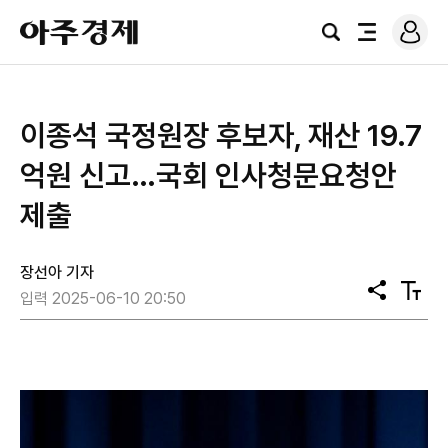
로
아
그
검
전
주
인
색
체
경
메
제
뉴
이종석 국정원장 후보자, 재산 19.7
억원 신고…국회 인사청문요청안
제출
장선아 기자
공
텍
입력 2025-06-10 20:50
유
스
트
크
기