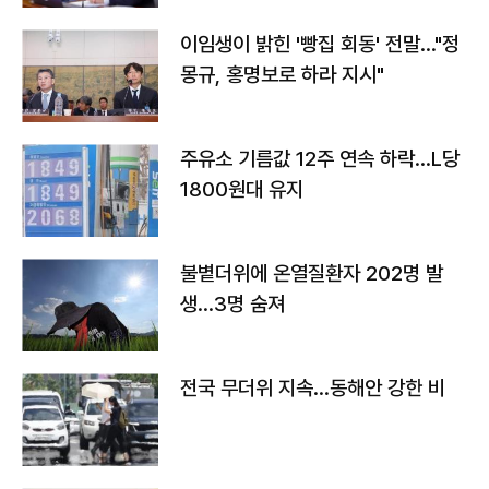
이임생이 밝힌 '빵집 회동' 전말…"정
몽규, 홍명보로 하라 지시"
주유소 기름값 12주 연속 하락…L당
1800원대 유지
불볕더위에 온열질환자 202명 발
생…3명 숨져
전국 무더위 지속…동해안 강한 비