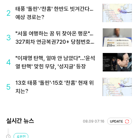
태풍 '돌핀'·'찬홈' 한반도 빗겨간다…
2
예상 경로는?
"서울 여행하는 꿈 뒤 찾아온 행운"…
3
327회차 연금복권720+ 당첨번호조
회 주목
"이재명 탄핵, 얼마 안 남았다"...'윤석
4
열 탄핵' 맞힌 무당, '성지글' 등장
13호 태풍 '돌핀'·15호 '찬홈' 현재 위
5
치는?
실시간 뉴스
08.09 07:16
UPDATE
4분전