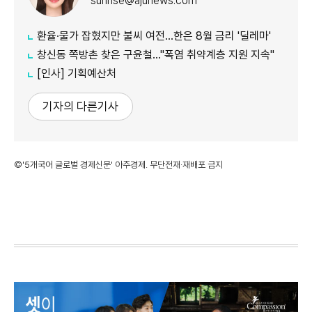
sunrise@ajunews.com
환율·물가 잡혔지만 불씨 여전...한은 8월 금리 '딜레마'
창신동 쪽방촌 찾은 구윤철…"폭염 취약계층 지원 지속"
[인사] 기획예산처
기자의 다른기사
©'5개국어 글로벌 경제신문' 아주경제. 무단전재·재배포 금지