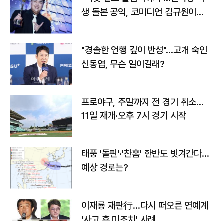
생 돌본 공익, 코미디언 김규원이었
다
"경솔한 언행 깊이 반성"…고개 숙인
신동엽, 무슨 일이길래?
프로야구, 주말까지 전 경기 취소…
11일 재개·오후 7시 경기 시작
태풍 '돌핀'·'찬홈' 한반도 빗겨간다…
예상 경로는?
이재룡 재판行…다시 떠오른 연예계
'사고 후 미조치' 사례