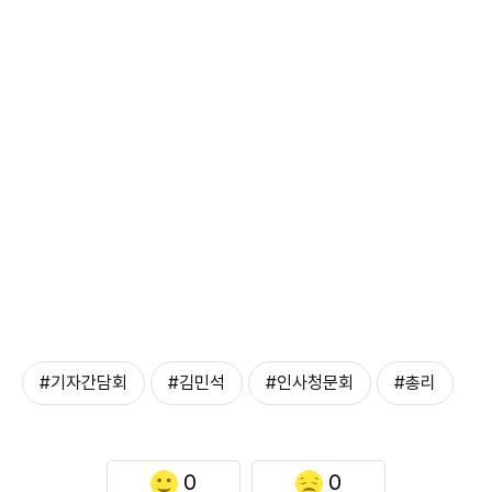
#기자간담회
#김민석
#인사청문회
#총리
0
0