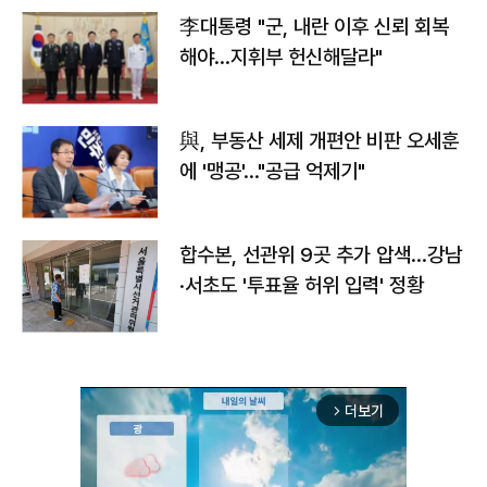
李대통령 "군, 내란 이후 신뢰 회복
해야…지휘부 헌신해달라"
與, 부동산 세제 개편안 비판 오세훈
에 '맹공'…"공급 억제기"
합수본, 선관위 9곳 추가 압색…강남
·서초도 '투표율 허위 입력' 정황
더보기
arrow_forward_ios