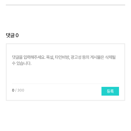
댓글
0
0
/ 300
등록