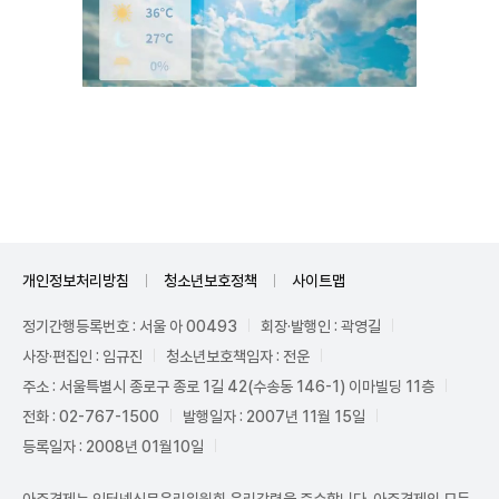
Unmute
개인정보처리방침
청소년보호정책
사이트맵
정기간행등록번호 : 서울 아 00493
회장·발행인 : 곽영길
사장·편집인 : 임규진
청소년보호책임자 : 전운
주소 : 서울특별시 종로구 종로 1길 42(수송동 146-1) 이마빌딩 11층
전화 : 02-767-1500
발행일자 : 2007년 11월 15일
등록일자 : 2008년 01월10일
아주경제는 인터넷신문윤리위원회 윤리강령을 준수합니다. 아주경제의 모든