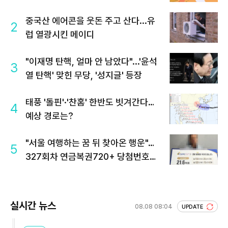
중국산 에어콘을 웃돈 주고 산다...유
2
럽 열광시킨 메이디
"이재명 탄핵, 얼마 안 남았다"...'윤석
3
열 탄핵' 맞힌 무당, '성지글' 등장
태풍 '돌핀'·'찬홈' 한반도 빗겨간다…
4
예상 경로는?
"서울 여행하는 꿈 뒤 찾아온 행운"…
5
327회차 연금복권720+ 당첨번호조
회 주목
실시간 뉴스
08.08 08:04
UPDATE