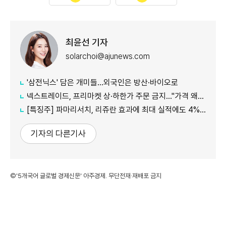
최윤선 기자
solarchoi@ajunews.com
'삼전닉스' 담은 개미들…외국인은 방산·바이오로
넥스트레이드, 프리마켓 상·하한가 주문 금지…"가격 왜곡 방지"
[특징주] 파마리서치, 리쥬란 효과에 최대 실적에도 4%대 약세
기자의 다른기사
©'5개국어 글로벌 경제신문' 아주경제. 무단전재·재배포 금지