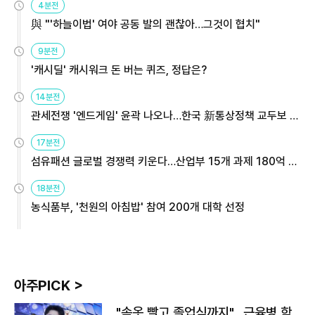
4분전
與 "'하늘이법' 여야 공동 발의 괜찮아…그것이 협치"
9분전
'캐시딜' 캐시워크 돈 버는 퀴즈, 정답은?
14분전
관세전쟁 '엔드게임' 윤곽 나오나…한국 新통상정책 교두보 활
용해야
17분전
섬유패션 글로벌 경쟁력 키운다…산업부 15개 과제 180억 지
원
18분전
농식품부, '천원의 아침밥' 참여 200개 대학 선정
아주PICK >
"속옷 빨고 졸업식까지"…근육병 학