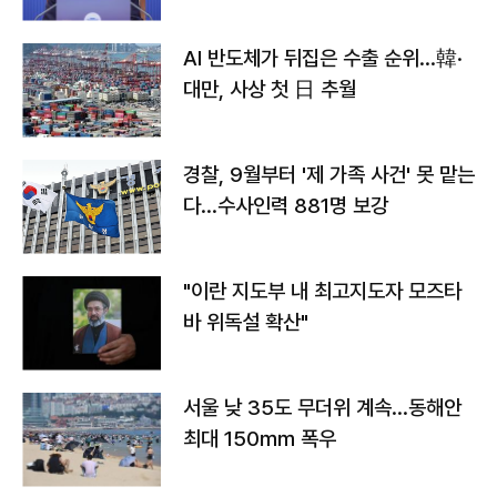
AI 반도체가 뒤집은 수출 순위…韓·
대만, 사상 첫 日 추월
경찰, 9월부터 '제 가족 사건' 못 맡는
다…수사인력 881명 보강
"이란 지도부 내 최고지도자 모즈타
바 위독설 확산"
서울 낮 35도 무더위 계속…동해안
최대 150㎜ 폭우