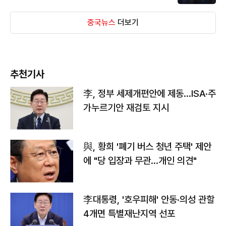
중국뉴스
더보기
추천기사
李, 정부 세제개편안에 제동…ISA·주
가누르기안 재검토 지시
與, 황희 '폐기 버스 청년 주택' 제안
에 "당 입장과 무관…개인 의견"
李대통령, '호우피해' 안동·의성 관할
4개면 특별재난지역 선포