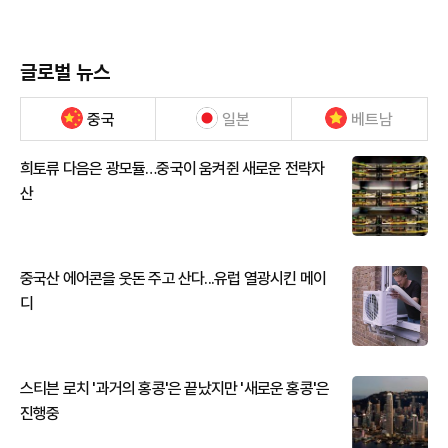
글로벌 뉴스
중국
일본
베트남
희토류 다음은 광모듈…중국이 움켜쥔 새로운 전략자
산
중국산 에어콘을 웃돈 주고 산다...유럽 열광시킨 메이
디
스티븐 로치 '과거의 홍콩'은 끝났지만 '새로운 홍콩'은
진행중