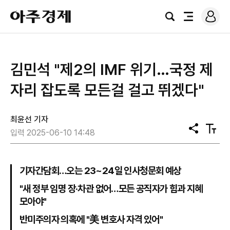
로
아
그
검
전
주
인
색
체
경
메
제
뉴
김민석 "제2의 IMF 위기…국정 제
자리 잡도록 모든걸 걸고 뛰겠다"
최윤선 기자
공
텍
입력 2025-06-10 14:48
유
스
트
크
기
기자간담회…오는 23~24일 인사청문회 예상
"새 정부 임명 장·차관 없어…모든 공직자가 힘과 지혜
모아야"
반미주의자 의혹에 "美 변호사 자격 있어"